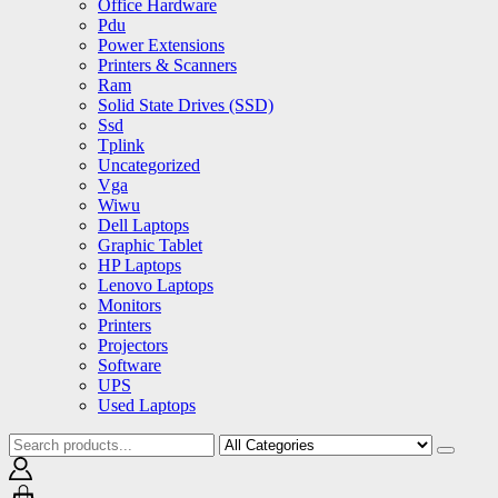
Office Hardware
Pdu
Power Extensions
Printers & Scanners
Ram
Solid State Drives (SSD)
Ssd
Tplink
Uncategorized
Vga
Wiwu
Dell Laptops
Graphic Tablet
HP Laptops
Lenovo Laptops
Monitors
Printers
Projectors
Software
UPS
Used Laptops