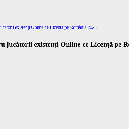
jucătorii existenți Online ce Licență pe România 2025
u jucătorii existenți Online ce Licență pe