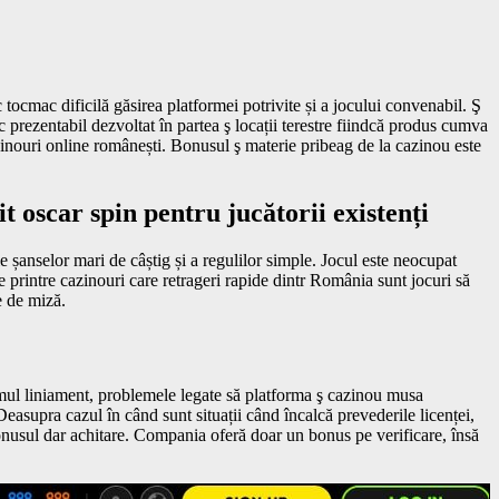
tocmac dificilă găsirea platformei potrivite și a jocului convenabil. Ş
c prezentabil dezvoltat în partea ş locații terestre fiindcă produs cumva
cazinouri online românești. Bonusul ş materie pribeag de la cazinou este
 oscar spin pentru jucătorii existenți
e șanselor mari de câștig și a regulilor simple. Jocul este neocupat
ve printre cazinouri care retrageri rapide dintr România sunt jocuri să
e de miză.
rimul liniament, problemele legate să platforma ş cazinou musa
easupra cazul în când sunt situații când încalcă prevederile licenței,
bonusul dar achitare. Compania oferă doar un bonus pe verificare, însă