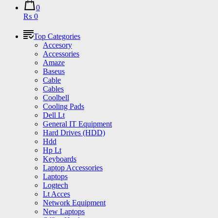
0
₨ 0
Top Categories
Accesory
Accessories
Amaze
Baseus
Cable
Cables
Coolbell
Cooling Pads
Dell Lt
General IT Equipment
Hard Drives (HDD)
Hdd
Hp Lt
Keyboards
Laptop Accessories
Laptops
Logtech
Lt Acces
Network Equipment
New Laptops