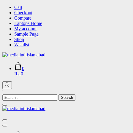
Skip
Cart
to
Checkout
content
Compare
Laptops Home
My account
Sample Page
Shop
Wishlist
0
₨ 0
'
Search
for: