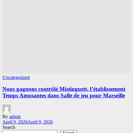
Uncategorized
Nous gagnons contrôlé Mistinguett, l’établissement
Temps Amusantes dans Salle de jeu pour Marseille
By
admin
April 9, 2026
April 9, 2026
Search