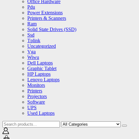
Office Hardware
Pdu
Power Extensions
Printers & Scanners
Ram
Solid State Drives (SSD)
Ssd
Tplink
Uncategorized
Vga
Wiwu
Dell Laptops
Graphic Tablet
HP Laptops
Lenovo Laptops
Monitors
Printers
Projectors
Software
UPS
Used Laptops