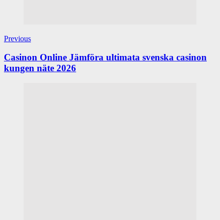
Previous
Casinon Online Jämföra ultimata svenska casinon
kungen näte 2026