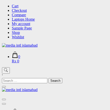
Skip
Cart
to
Checkout
content
Compare
Laptops Home
My account
Sample Page
Shop
Wishlist
0
₨ 0
'
Search
for: