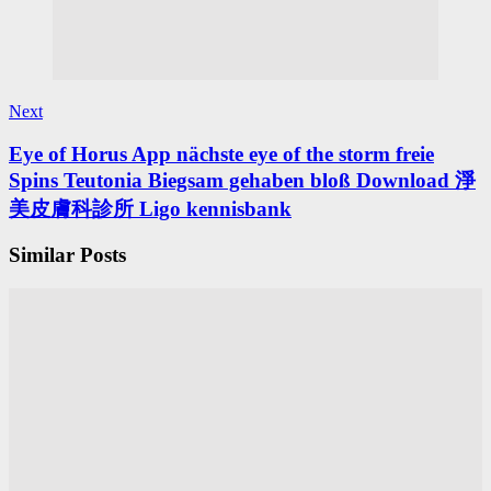
Next
Eye of Horus App nächste eye of the storm freie
Spins Teutonia Biegsam gehaben bloß Download 淨
美皮膚科診所 Ligo kennisbank
Similar Posts