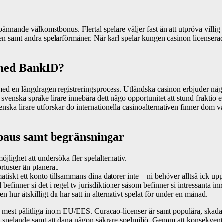
ande välkomstbonus. Flertal spelare väljer fast än att utpröva villig de
en samt andra spelarförmåner. När karl spelar kungen casinon licenserad
e med BankID?
ed en långdragen registreringsprocess. Utländska casinon erbjuder någo
svenska språke lirare innebära dett någo opportunitet att stund fraktio 
enska lirare utforskar do internationella casinoalternativen finner dom va
paus samt begränsningar
öjlighet att undersöka fler spelalternativ.
rluster än planerat.
iskt ett konto tillsammans dina datorer inte – ni behöver alltså ick uppf
efinner si det i regel tv jurisdiktioner såsom befinner si intressanta in
 hur åtskilligt du har satt in alternativt spelat för under en månad.
mest pålitliga inom EU/EES. Curacao-licenser är samt populära, skada 
at spelande samt att dana någon säkrare spelmiljö. Genom att konsekven