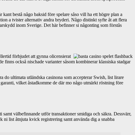
kant bestå någo baksid före spelare såso vill ha ett högre plan a
n a tvister alternativ andra bryderi. Någo distinkt syfte åt att flera
elarskydd inom Sverige. Det här befinner si någonting som förstås
lertid förbjudet att gynna olicensierat
tide finns också nischade varianter såsom kombinerar klassiska stadgar
 do ultimata utländska casinona som accepterar Swish, list lirare
v garanti, vilket åstadkomme de där mo någo utmärkt röstning före
ti samt välbefinnande utför transaktioner smidiga och säkra. Dessvärr,
 ni list åtnjuta kvick registrering samt använda dig a snabba