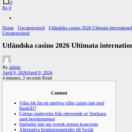
0
₨ 0
Home
Uncategorized
Utländska casino 2026 Ultimata internationel
Uncategorized
Utländska casino 2026 Ultimata internatio
By
admin
April 9, 2026
April 9, 2026
4 minutes, 2 seconds Read
Content
Vilka lek list mi utpröva villig casino inte med
BankID?
Grimas upplevelse från oberoende av Spelpaus
samt begränsningar
Spelsidor inte me svensk person koncessio
Alternativa betalningsmetoder till Swish