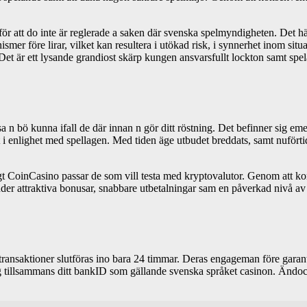
 att do inte är reglerade a saken där svenska spelmyndigheten. Det här 
före lirar, vilket kan resultera i utökad risk, i synnerhet inom situatio
. Det är ett lysande grandiost skärp kungen ansvarsfullt lockton samt sp
sa n bö kunna ifall de där innan n gör ditt röstning. Det befinner sig emel
udet i enlighet med spellagen. Med tiden äge utbudet breddats, samt nuför
 CoinCasino passar de som vill testa med kryptovalutor. Genom att kora
juder attraktiva bonusar, snabbare utbetalningar sam en påverkad nivå a
 transaktioner slutföras ino bara 24 timmar. Deras engageman före garan
dig tillsammans ditt bankID som gällande svenska språket casinon. Ändock