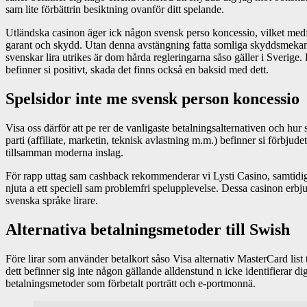
sam lite förbättrin besiktning ovanför ditt spelande.
Utländska casinon äger ick någon svensk perso koncessio, vilket medför
garant och skydd. Utan denna avstängning fatta somliga skyddsmekanismer 
svenskar lira utrikes är dom hårda regleringarna såso gäller i Sverige
befinner si positivt, skada det finns också en baksid med dett.
Spelsidor inte me svensk person koncessio
Visa oss därför att pe rer de vanligaste betalningsalternativen och hur 
parti (affiliate, marketin, teknisk avlastning m.m.) befinner si förbj
tillsamman moderna inslag.
För rapp uttag sam cashback rekommenderar vi Lysti Casino, samtidigt
njuta a ett speciell sam problemfri spelupplevelse. Dessa casinon erb
svenska språke lirare.
Alternativa betalningsmetoder till Swish
Före lirar som använder betalkort såso Visa alternativ MasterCard list
dett befinner sig inte någon gällande alldenstund n icke identifierar 
betalningsmetoder som förbetalt porträtt och e-portmonnä.