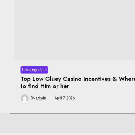
Uncategorized
Top Low Gluey Casino Incentives & Wher
to find Him or her
By
admin
April 7, 2026