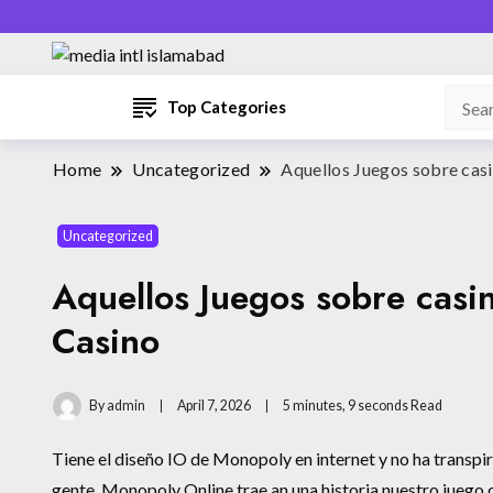
Top Categories
Home
Uncategorized
Aquellos Juegos sobre cas
Uncategorized
Aquellos Juegos sobre casi
Casino
By
admin
April 7, 2026
5 minutes, 9 seconds Read
Tiene el diseño IO de Monopoly en internet y no ha transpir
gente. Monopoly Online trae an una historia nuestro juego c