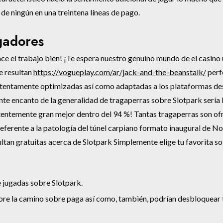
de ningún en una treintena líneas de pago.
ugadores
ce el trabajo bien! ¡Te espera nuestro genuino mundo de el casino 
e resultan
https://vogueplay.com/ar/jack-and-the-beanstalk/
perf
s. Atentamente optimizadas así­ como adaptadas a los plataformas d
te encanto de la generalidad de tragaperras sobre Slotpark serí­a l
stentemente gran mejor dentro del 94 %! Tantas tragaperras son of
eferente a la patologí­a del túnel carpiano formato inaugural de N
ltan gratuitas acerca de Slotpark Simplemente elige tu favorita s
 jugadas sobre Slotpark.
re la camino sobre paga así­ como, también, podrían desbloquear t