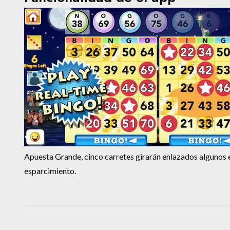
Apuesta Grande, cinco carretes girarán enlazados algunos en
esparcimiento.