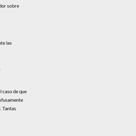
edor sobre
te las
o
l caso de que
rofusamente
. Tantas