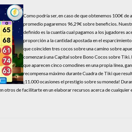
Como podrí­a ser, en caso de que obtenemos 100€ de a
promedio pagaremos 96,29€ sobre beneficios. Nuest
definido es la cuantía cual pagamos a los jugadores ac
proporción a la cantidad apostada en el esparcimiento
que coinciden tres cocos sobre una camino sobre apue
comenzará una Capital sobre Bono Cocos sobre Tiki. 
que aparecen cinco comodines en una propia línea, gan
recompensa máximo durante Cuadra de Tiki que resul
¡11.000 ocasiones el prestigio sobre su moneda! Dura
 otros de facilitarte en un elaborar recursos acerca de cualquier 