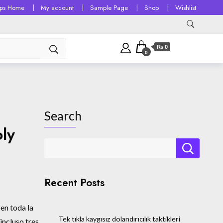
ops Home
My account
Sample Page
Shop
Wishlist
₨ 0
0
Search
oly
Recent Posts
 en toda la
Tek tıkla kaygısız dolandırıcılık taktikleri
incluso tres