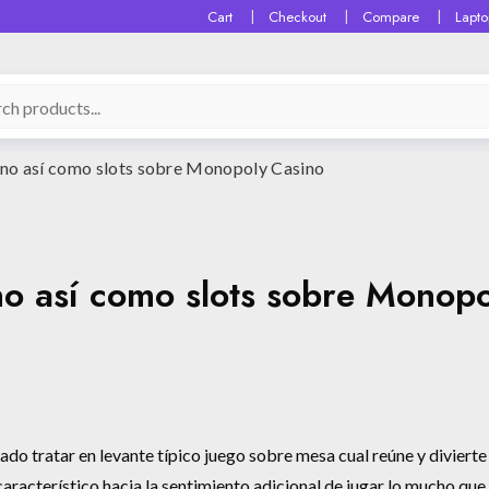
Cart
Checkout
Compare
Lapt
ino así­ como slots sobre Monopoly Casino
no así­ como slots sobre Monop
ado tratar en levante típico juego sobre mesa cual reúne y divierte
aracterístico hacia la sentimiento adicional de jugar lo mucho que 