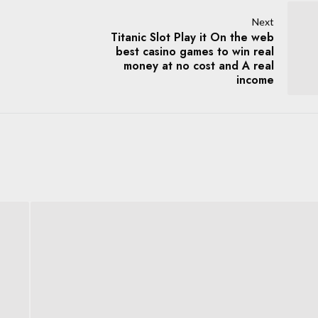
Next
Titanic Slot Play it On the web
best casino games to win real
money at no cost and A real
income