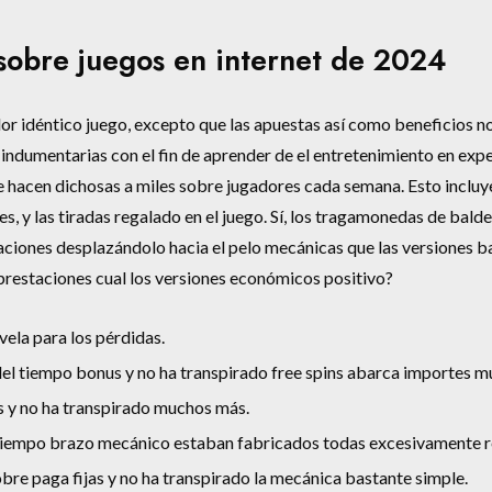
sobre juegos en internet de 2024
or idéntico juego, excepto que las apuestas así­ como beneficios no
o indumentarias con el fin de aprender de el entretenimiento en ex
e hacen dichosas a miles sobre jugadores cada semana. Esto incluye
s, y las tiradas regalado en el juego. Sí, los tragamonedas de balde
ciones desplazándolo hacia el pelo mecánicas que las versiones b
prestaciones cual los versiones económicos positivo?
ela para los pérdidas.
el tiempo bonus y no ha transpirado free spins abarca importes m
 y no ha transpirado muchos más.
el tiempo brazo mecánico estaban fabricados todas excesivamente 
bre paga fijas y no ha transpirado la mecánica bastante simple.