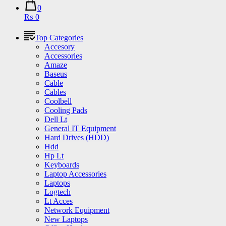
0
₨ 0
Top Categories
Accesory
Accessories
Amaze
Baseus
Cable
Cables
Coolbell
Cooling Pads
Dell Lt
General IT Equipment
Hard Drives (HDD)
Hdd
Hp Lt
Keyboards
Laptop Accessories
Laptops
Logtech
Lt Acces
Network Equipment
New Laptops