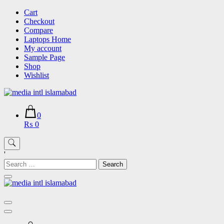
Skip
Cart
to
Checkout
content
Compare
Laptops Home
My account
Sample Page
Shop
Wishlist
0
₨ 0
'
Search
for: