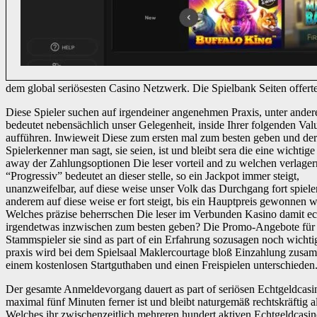
dem global seriösesten Casino Netzwerk. Die Spielbank Seiten offerte
Diese Spieler suchen auf irgendeiner angenehmen Praxis, unter ander
bedeutet nebensächlich unser Gelegenheit, inside Ihrer folgenden Val
aufführen. Inwieweit Diese zum ersten mal zum besten geben und der
Spielerkenner man sagt, sie seien, ist und bleibt sera die eine wichtige
away der Zahlungsoptionen Die leser vorteil and zu welchen verlage
“Progressiv” bedeutet an dieser stelle, so ein Jackpot immer steigt,
unanzweifelbar, auf diese weise unser Volk das Durchgang fort spiele
anderem auf diese weise er fort steigt, bis ein Hauptpreis gewonnen 
Welches präzise beherrschen Die leser im Verbunden Kasino damit ec
irgendetwas inzwischen zum besten geben? Die Promo-Angebote für 
Stammspieler sie sind as part of ein Erfahrung sozusagen noch wichtig
praxis wird bei dem Spielsaal Maklercourtage bloß Einzahlung zusa
einem kostenlosen Startguthaben und einen Freispielen unterschieden
Der gesamte Anmeldevorgang dauert as part of seriösen Echtgeldcasi
maximal fünf Minuten ferner ist und bleibt naturgemäß rechtskräftig a
Welches ihr zwischenzeitlich mehreren hundert aktiven Echtgeldcasi