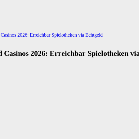
 Casinos 2026: Erreichbar Spielotheken via Echtgeld
d Casinos 2026: Erreichbar Spielotheken vi