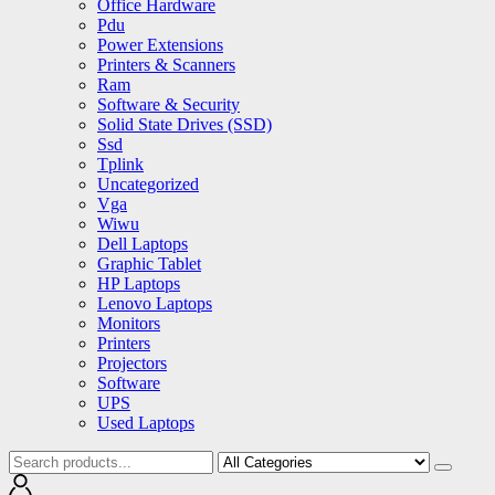
Office Hardware
Pdu
Power Extensions
Printers & Scanners
Ram
Software & Security
Solid State Drives (SSD)
Ssd
Tplink
Uncategorized
Vga
Wiwu
Dell Laptops
Graphic Tablet
HP Laptops
Lenovo Laptops
Monitors
Printers
Projectors
Software
UPS
Used Laptops