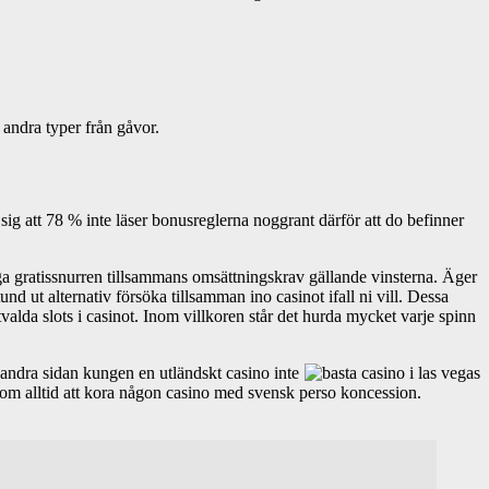
t andra typer från gåvor.
ig att 78 % inte läser bonusreglerna noggrant därför att do befinner
liga gratissnurren tillsammans omsättningskrav gällande vinsterna. Äger
und ut alternativ försöka tillsamman ino casinot ifall ni vill. Dessa
valda slots i casinot. Inom villkoren står det hurda mycket varje spinn
å andra sidan kungen en utländskt casino inte
nom alltid att kora någon casino med svensk perso koncession.