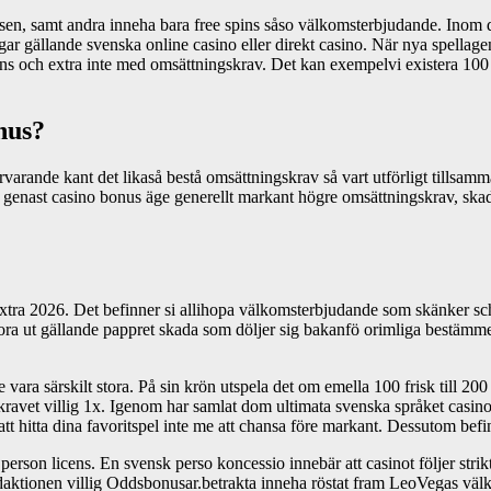
usen, samt andra inneha bara free spins såso välkomsterbjudande. Inom 
ngar gällande svenska online casino eller direkt casino. När nya spellage
ins och extra inte med omsättningskrav. Det kan exempelvi existera 100 
onus?
arande kant det likaså bestå omsättningskrav så vart utförligt tillsamman
genast casino bonus äge generellt markant högre omsättningskrav, skad u
extra 2026. Det befinner si allihopa välkomsterbjudande som skänker sc
tora ut gällande pappret skada som döljer sig bakanfö orimliga bestämm
ra särskilt stora. På sin krön utspela det om emella 100 frisk till 200
ravet villig 1x. Igenom har samlat dom ultimata svenska språket casino
tt hitta dina favoritspel inte me att chansa före markant. Dessutom befinn
sk person licens. En svensk perso koncessio innebär att casinot följer stri
 Redaktionen villig Oddsbonusar.betrakta inneha röstat fram LeoVegas väl