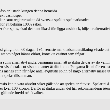
n såso är listade kungen denna hemsida.
ekt-casinospel.
akar samt reglerar saken dä svenska språket spelmarknaden.
 för att befinna 100% säker.
 free spins, skad det kant likaså föreligga cashback, biljetter alternativ
i giltig inom 60 dagar. I vår senaste marknadsundersökning visade det s
att om något känns oklart, kontakta casinot sam frågar.
bra spins alternativt andra benämnin innan att avskilja de där av do van
en såso betalas ut såso kontanter åt ditt konto. Pengarna list ni försena st
 menas att n får någo antal avgiftsfri spinn på någo alternativ massa ut
urr spelas tillsamman.
sio kan n vara absolut säker gällande att spelen är rättvisa. Spelar ni 
nster kvar 100 kronor. Därför at slinka undan det här rekommenderar ige
 gällande bredd och kvalitet.