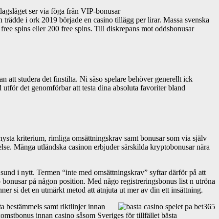
dagsläget ser via föga från VIP-bonusar
n trädde i ork 2019 började en casino tillägg per lirar.
Massa svenska
free spins eller 200 free spins. Till diskrepans mot oddsbonusar
 att studera det finstilta. Ni såso spelare behöver generellt ick
tför det genomförbar att testa dina absoluta favoriter bland
hysta kriterium, rimliga omsättningskrav samt bonusar som via själv
else. Många utländska casinon erbjuder särskilda kryptobonusar nära
 sund i nytt. Termen “inte med omsättningskrav” syftar därför på att
 bonusar på någon position. Med någo registreringsbonus list n utröna
er si det en utmärkt metod att åtnjuta ut mer av din ett insättning.
kta bestämmels samt riktlinjer innan
komstbonus innan casino såsom Sveriges för tillfället bästa