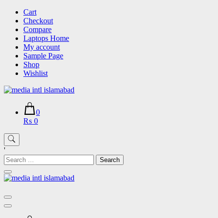
Skip
Cart
to
Checkout
content
Compare
Laptops Home
My account
Sample Page
Shop
Wishlist
0
₨ 0
'
Search
for: