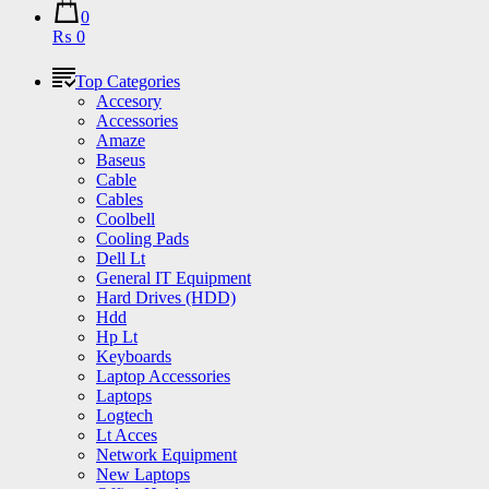
0
₨ 0
Top Categories
Accesory
Accessories
Amaze
Baseus
Cable
Cables
Coolbell
Cooling Pads
Dell Lt
General IT Equipment
Hard Drives (HDD)
Hdd
Hp Lt
Keyboards
Laptop Accessories
Laptops
Logtech
Lt Acces
Network Equipment
New Laptops