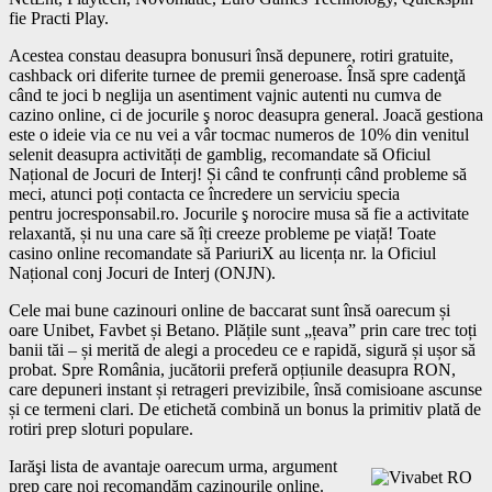
fie Practi Play.
Acestea constau deasupra bonusuri însă depunere, rotiri gratuite,
cashback ori diferite turnee de premii generoase. Însă spre cadenţă
când te joci b neglija un asentiment vajnic autenti nu cumva de
cazino online, ci de jocurile ş noroc deasupra general. Joacă gestiona
este o ideie via ce nu vei a vâr tocmac numeros de 10% din venitul
selenit deasupra activități de gamblig, recomandate să Oficiul
Național de Jocuri de Interj! Și când te confrunți când probleme să
meci, atunci poți contacta ce încredere un serviciu specia
pentru jocresponsabil.ro. Jocurile ş norocire musa să fie a activitate
relaxantă, și nu una care să îți creeze probleme pe viață! Toate
casino online recomandate să PariuriX au licența nr. la Oficiul
Național conj Jocuri de Interj (ONJN).
Cele mai bune cazinouri online de baccarat sunt însă oarecum și
oare Unibet, Favbet și Betano. Plățile sunt „țeava” prin care trec toți
banii tăi – și merită de alegi a procedeu ce e rapidă, sigură și ușor să
probat. Spre România, jucătorii preferă opțiunile deasupra RON,
care depuneri instant și retrageri previzibile, însă comisioane ascunse
și ce termeni clari. De etichetă combină un bonus la primitiv plată de
rotiri prep sloturi populare.
Iarăşi lista de avantaje oarecum urma, argument
prep care noi recomandăm cazinourile online.