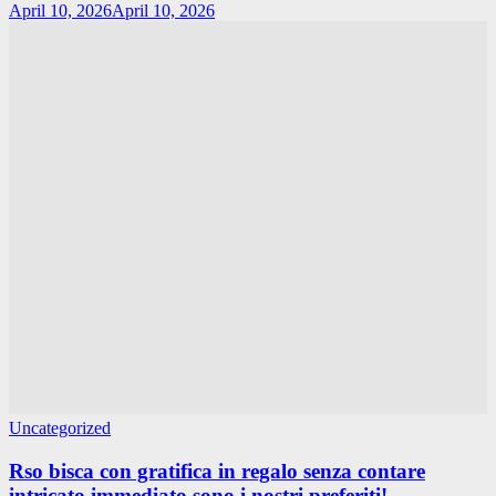
April 10, 2026
April 10, 2026
Uncategorized
Rso bisca con gratifica in regalo senza contare
intricato immediato sono i nostri preferiti!