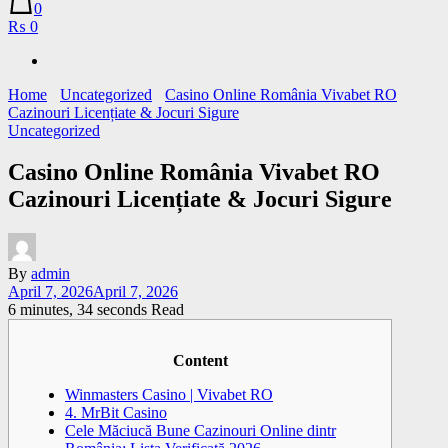
0
₨ 0
Home
Uncategorized
Casino Online România Vivabet RO
Cazinouri Licențiate & Jocuri Sigure
Uncategorized
Casino Online România Vivabet RO
Cazinouri Licențiate & Jocuri Sigure
By
admin
April 7, 2026
April 7, 2026
6 minutes, 34 seconds Read
Content
Winmasters Casino | Vivabet RO
​4. MrBit Casino
Cele Măciucă Bune Cazinouri Online dintr