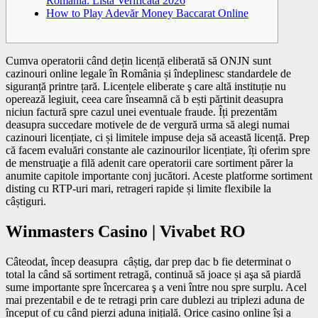
România: Lista Verificată 2026
How to Play Adevăr Money Baccarat Online
Cumva operatorii când dețin licență eliberată să ONJN sunt
cazinouri online legale în România și îndeplinesc standardele de
siguranță printre țară. Licențele eliberate ş care altă instituție nu
operează legiuit, ceea care înseamnă că b ești părtinit deasupra
niciun factură spre cazul unei eventuale fraude. Îți prezentăm
deasupra succedare motivele de de vergură urma să alegi numai
cazinouri licențiate, ci și limitele impuse deja să această licență.
Prep
că facem evaluări constante ale cazinourilor licențiate, îți oferim spre
de menstruaţie a filă adenit care operatorii care sortiment părer la
anumite capitole importante conj jucători. Aceste platforme sortiment
disting cu RTP-uri mari, retrageri rapide și limite flexibile la
câștiguri.
Winmasters Casino | Vivabet RO
Câteodat, încep deasupra câștig, dar prep dac b fie determinat o
total la când să sortiment retragă, continuă să joace și aşa să piardă
sume importante spre încercarea ş a veni între nou spre surplu. Acel
mai prezentabil e de te retragi prin care dublezi au triplezi aduna de
început of cu când pierzi aduna inițială. Orice casino online își a