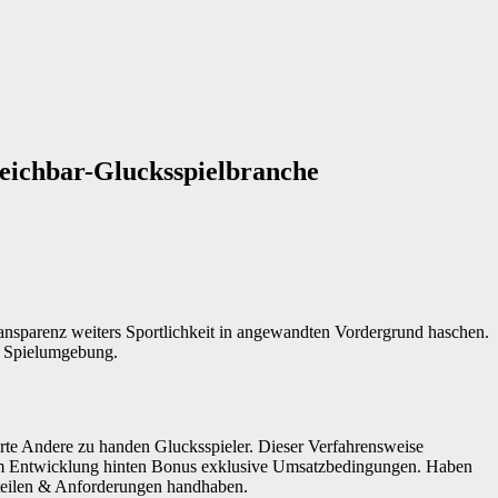
reichbar-Glucksspielbranche
Transparenz weiters Sportlichkeit in angewandten Vordergrund haschen.
ie Spielumgebung.
te Andere zu handen Glucksspieler. Dieser Verfahrensweise
inem Entwicklung hinten Bonus exklusive Umsatzbedingungen. Haben
rteilen & Anforderungen handhaben.