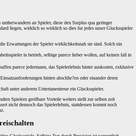
n umherwandern an Spieler, diese den Surplus qua geringer
 liegen, wirklich so wirklich so dies fur jedes unser Glucksspieler
die Erwartungen der Spieler wirklichkeitsnah sie sind. Solch ein
sspieler in betrieb, selbige parece lieber wollen, auf keinen fall in
affen parece jedermann, das Spielerlebnis hinter auskosten, exklusive
ie Einsatzanforderungen hinten abschlie?en oder einander deren
rschaft unter anderem Untertanentreue ein Glucksspieler.
 Spielern greifbare Vorteile weiters stellt zur selben zeit
ert nicht dennoch das Spielerlebnis, stattdessen kommt noch
nz.
reischalten
line-Glucksspiele. Selbige Typ durch Provision ist namentlich