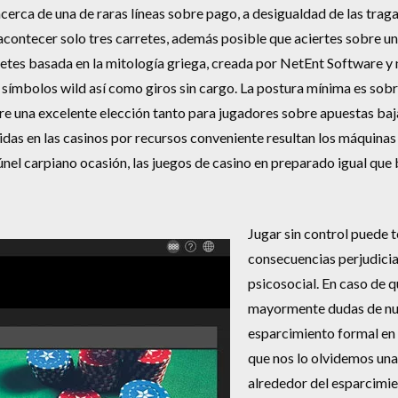
erca de una de raras líneas sobre pago, a desigualdad de las tra
 acontecer solo tres carretes, además posible que aciertes sobre u
etes basada en la mitología griega, creada por NetEnt Software y 
ímbolos wild así­ como giros sin cargo. La postura mínima es sob
bre una excelente elección tanto para jugadores sobre apuestas ba
as en las casinos por recursos conveniente resultan los máquinas
túnel carpiano ocasión, las juegos de casino en preparado igual que 
Jugar sin control puede 
consecuencias perjudicia
psicosocial. En caso de 
mayormente dudas de nu
esparcimiento formal en 
que nos lo olvidemos una
alrededor del esparcimie