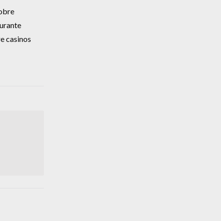
sobre
durante
re casinos