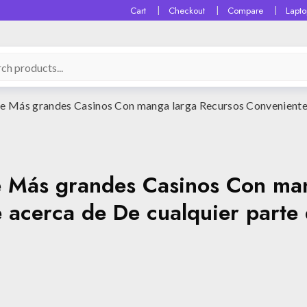
Cart
Checkout
Compare
Lapt
e Más grandes Casinos Con manga larga Recursos Conveniente 
e Más grandes Casinos Con ma
 acerca de De cualquier parte 