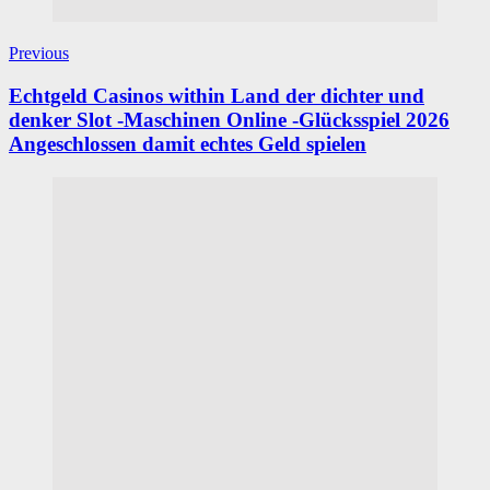
Previous
Echtgeld Casinos within Land der dichter und
denker Slot -Maschinen Online -Glücksspiel 2026
Angeschlossen damit echtes Geld spielen