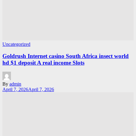
Uncategorized
Goldrush Internet casino South Africa insect world
hd $1 deposit A real income Slots
By
admin
April 7, 2026
April 7, 2026