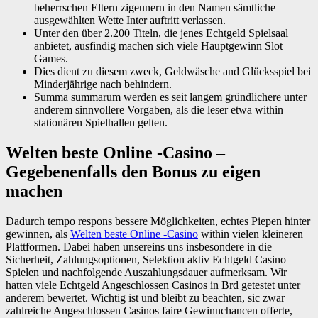
beherrschen Eltern zigeunern in den Namen sämtliche
ausgewählten Wette Inter auftritt verlassen.
Unter den über 2.200 Titeln, die jenes Echtgeld Spielsaal
anbietet, ausfindig machen sich viele Hauptgewinn Slot
Games.
Dies dient zu diesem zweck, Geldwäsche and Glücksspiel bei
Minderjährige nach behindern.
Summa summarum werden es seit langem gründlichere unter
anderem sinnvollere Vorgaben, als die leser etwa within
stationären Spielhallen gelten.
Welten beste Online -Casino –
Gegebenenfalls den Bonus zu eigen
machen
Dadurch tempo respons bessere Möglichkeiten, echtes Piepen hinter
gewinnen, als
Welten beste Online -Casino
within vielen kleineren
Plattformen. Dabei haben unsereins uns insbesondere in die
Sicherheit, Zahlungsoptionen, Selektion aktiv Echtgeld Casino
Spielen und nachfolgende Auszahlungsdauer aufmerksam. Wir
hatten viele Echtgeld Angeschlossen Casinos in Brd getestet unter
anderem bewertet. Wichtig ist und bleibt zu beachten, sic zwar
zahlreiche Angeschlossen Casinos faire Gewinnchancen offerte,