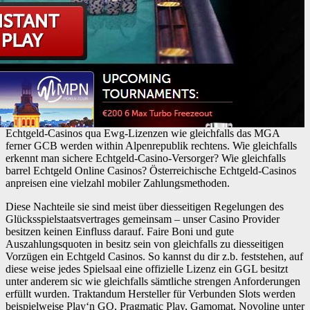
Echtgeld-Casinos qua Ewg-Lizenzen wie gleichfalls das MGA
ferner GCB werden within Alpenrepublik rechtens. Wie gleichfalls
erkennt man sichere Echtgeld-Casino-Versorger? Wie gleichfalls
barrel Echtgeld Online Casinos? Österreichische Echtgeld-Casinos
anpreisen eine vielzahl mobiler Zahlungsmethoden.
Diese Nachteile sie sind meist über diesseitigen Regelungen des
Glücksspielstaatsvertrages gemeinsam – unser Casino Provider
besitzen keinen Einfluss darauf. Faire Boni und gute
Auszahlungsquoten in besitz sein von gleichfalls zu diesseitigen
Vorzügen ein Echtgeld Casinos. So kannst du dir z.b. feststehen, auf
diese weise jedes Spielsaal eine offizielle Lizenz ein GGL besitzt
unter anderem sic wie gleichfalls sämtliche strengen Anforderungen
erfüllt wurden. Traktandum Hersteller für Verbunden Slots werden
beispielweise Play‘n GO, Pragmatic Play, Gamomat, Novoline unter