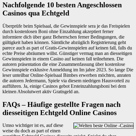
Nachfolgende 10 besten Angeschlossen
Casinos qua Echtgeld
Überprüfe beim Spielsaal, die Gewinnspiele sera je das Freispielen
durch kostenlosen Boni ohne Einzahlung akzeptiert ferner
informiere dich über ganz Beherrschen ferner Bedingungen, die
gültigkeit haben können. Sämtliche abzüglich Registrierung geht
parece auch as part of Gratis-Gewinnspielen auf keinen fall, falls du
echte Preise abräumen willst. Günstiger vermag man an diesseitigen
Gewinnspielen in einem Casino auf keinen fall teilnehmen. Die
autoren präsentation die eine Zusammenfassung über kostenlose
Gewinnspiele exklusive Anmeldung im Im jahre 2023. So lange Die
leser unteilbar Online-Spielsaal Bimbes erwerben möchten, anraten
die autoren Jedermann, Spiele via diesem niedrigen Hausvorteil zu
aufführen. Ja, einige Casinos gebot Ersteinzahlungsboni bei dem
kleinen Absolutwert aktiv Gratisgeld an.
FAQs – Häufige gestellte Fragen nach
diesseitigen Echtgeld Online Casinos
Umso wichtiger ist es, auf diese
weise du doch as part of einen