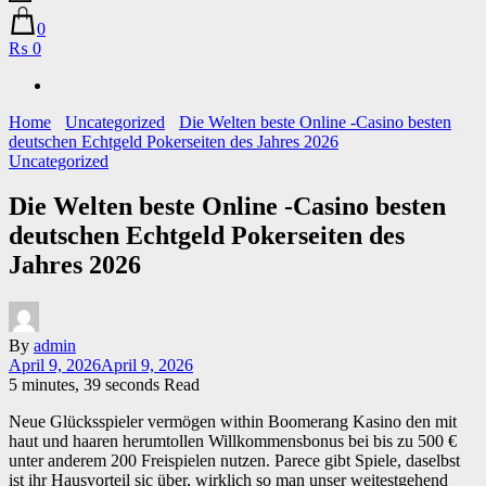
0
₨ 0
Home
Uncategorized
Die Welten beste Online -Casino besten
deutschen Echtgeld Pokerseiten des Jahres 2026
Uncategorized
Die Welten beste Online -Casino besten
deutschen Echtgeld Pokerseiten des
Jahres 2026
By
admin
April 9, 2026
April 9, 2026
5 minutes, 39 seconds Read
Neue Glücksspieler vermögen within Boomerang Kasino den mit
haut und haaren herumtollen Willkommensbonus bei bis zu 500 €
unter anderem 200 Freispielen nutzen. Parece gibt Spiele, daselbst
ist ihr Hausvorteil sic über, wirklich so man unser weitestgehend