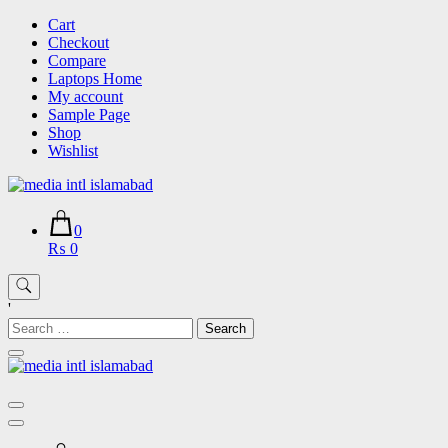
Skip
Cart
to
Checkout
content
Compare
Laptops Home
My account
Sample Page
Shop
Wishlist
0
₨ 0
'
Search
for: