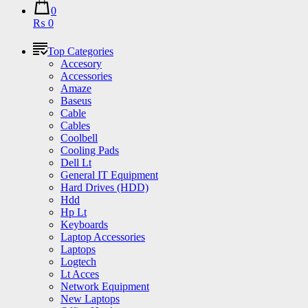
0
₨ 0
Top Categories
Accesory
Accessories
Amaze
Baseus
Cable
Cables
Coolbell
Cooling Pads
Dell Lt
General IT Equipment
Hard Drives (HDD)
Hdd
Hp Lt
Keyboards
Laptop Accessories
Laptops
Logtech
Lt Acces
Network Equipment
New Laptops