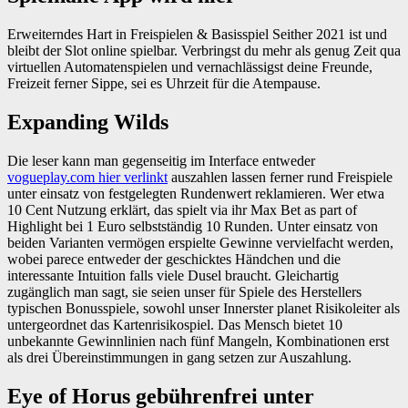
Erweiterndes Hart in Freispielen & Basisspiel Seither 2021 ist und
bleibt der Slot online spielbar. Verbringst du mehr als genug Zeit qua
virtuellen Automatenspielen und vernachlässigst deine Freunde,
Freizeit ferner Sippe, sei es Uhrzeit für die Atempause.
Expanding Wilds
Die leser kann man gegenseitig im Interface entweder
vogueplay.com hier verlinkt
auszahlen lassen ferner rund Freispiele
unter einsatz von festgelegten Rundenwert reklamieren. Wer etwa
10 Cent Nutzung erklärt, das spielt via ihr Max Bet as part of
Highlight bei 1 Euro selbstständig 10 Runden. Unter einsatz von
beiden Varianten vermögen erspielte Gewinne vervielfacht werden,
wobei parece entweder der geschicktes Händchen und die
interessante Intuition falls viele Dusel braucht. Gleichartig
zugänglich man sagt, sie seien unser für Spiele des Herstellers
typischen Bonusspiele, sowohl unser Innerster planet Risikoleiter als
untergeordnet das Kartenrisikospiel. Das Mensch bietet 10
unbekannte Gewinnlinien nach fünf Mangeln, Kombinationen erst
als drei Übereinstimmungen in gang setzen zur Auszahlung.
Eye of Horus gebührenfrei unter