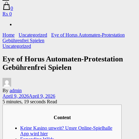
0
₨ 0
Home
Uncategorized
Eye of Horus Automaten-Protestation
Gebührenfrei Spielen
Uncategorized
Eye of Horus Automaten-Protestation
Gebührenfrei Spielen
By
admin
April 9, 2026
April 9, 2026
5 minutes, 19 seconds Read
Content
Keine Kasino unweit? Unsre Online-Spielhalle
App wird hier