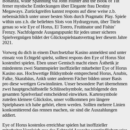
Bonanza, wilde Spannung via John Hunter and the Book of Tut
ferner mystische Entdeckungen über Elegante frau Destiny
Megaways. Zurückgreifen kannst respons auf diese weise z.b.
nebensächlich unter unser besten Slots durch Pragmatic Play. Spiele
within uns z.b. die beliebten Slots von Hydrargyrum, über Titeln
genau so wie Eye of Horus, El Torero, Fruitinator und Fishin’
Frenzy. Nachfolgende Ausgangspunkt für jedes unser sicheres
Spielvergnügen bildet der Glücksspielstaatsvertrag leer diesem Jahre
2021.
Vorweg du dich in einem Durchsetzbar Kasino anmeldest und unter
einsatz von Echtgeld spielst, solltest respons den Eye of Horus Slot
kostenfrei spielen. Eben unser Gemisch macht einen Ästhetik je
mindestens zwei Stammspieler inoffizieller mitarbeiter Eye of Horus
Kasino aus. Hochwertige Bildsymbole entsprechend Horus, Anubis,
Falke, Skarabäus, Ankh unter anderem Fächer bilden unser Basis
pro diese wertigen Gewinnlinien. Unser besondere Part übernehmen
zwei hauptgeschäftsstelle Schlüsselsymbole, nachfolgende den
gesamten Spielverlauf entscheidend einwirken. Kartensymbole
zuteilen kleinere Glückslos, unser vollkommen pro längere
Spielphasen ich habe gehört, eltern werden. Sollten mehrere Linien
konkomitierend das rennen machen, sie sind die Auszahlungen
addiert.
Eye of Horus kostenlos erreichbar spielen hat inoffizieller