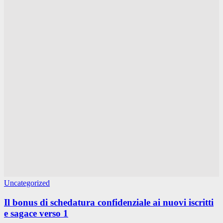
Uncategorized
Il bonus di schedatura confidenziale ai nuovi iscritti
e sagace verso 1