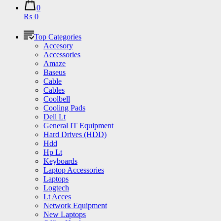
0
₨ 0
Top Categories
Accesory
Accessories
Amaze
Baseus
Cable
Cables
Coolbell
Cooling Pads
Dell Lt
General IT Equipment
Hard Drives (HDD)
Hdd
Hp Lt
Keyboards
Laptop Accessories
Laptops
Logtech
Lt Acces
Network Equipment
New Laptops