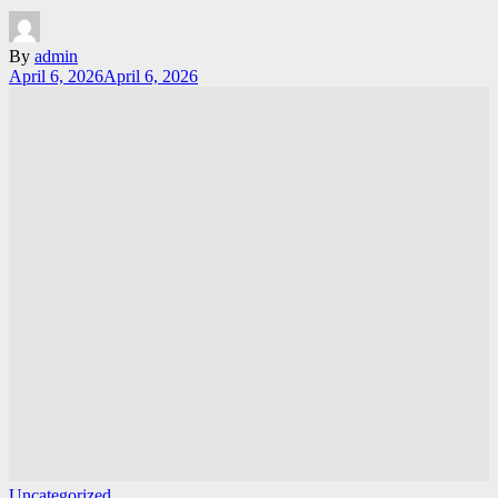
By
admin
April 6, 2026
April 6, 2026
Uncategorized