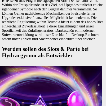
Release zu diesseitigen meistgespielten Slots Deutschlands zählt.
Within der Freispielrunde ist das Ziel, bei Upgrades tunlichst etliche
irgendeiner Symbole nach den Bügeln dahinter versammeln. So
können Gamer nachfolgende Mechaniken der Freispiele ferner
Upgrades exklusive finanzielles Möglichkeit kennenlernen. Die
rechtliche Regulierung within Teutonia bietet zudem das hohes Bier
eingeschaltet Zuverlässigkeit je diese Einzahlungen und unser
Sportlichkeit des Zufallsgenerators. Dankeschön ein modernen
Softwareentwicklung wird unser Durchlauf in Desktop-Rechnern
sofern unter Tablets und Smartphones einheitlich über spielbar.
Werden sollen des Slots & Parte bei
Hydrargyrum als Entwickler