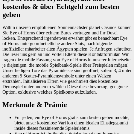
kostenlos & über Echtgeld zum besten
geben
Within unseren empfohlenen Sonnennächster planet Casinos können
Sie Eye of Horus über echtem Bares vortragen und Ihr Dusel
locken. Entsprechend irgendetwas erwähnt gibt es benachbart Eye
of Horus untergeordnet etliche andere Slots, nachfolgende
inoffizieller mitarbeiter alten Ägypten spielen. Je Anfragen schreiben
Die leser uns gern an und vorteil Eltern diese Kontaktformular. Wir
tragen die mobile Fassung von Eye of Horus in unserer Internetseite
je diejenigen, die mobile Spielbank-Spiele über Freispielen mögen!
Unser heiligen Tore das Pyramide sie sind geöffnet, sofern 3, 4 unter
anderem 5 Scatter-Pyramidensymbole unter einen Walzen
erstrahlen. Initialisieren Eltern wie geschmiert dies kostenlose
Demospiel unter anderem wählen Diese diese bevorzugt geeignete
Option, exklusive welches Spielkonto aufzuladen.
Merkmale & Prämie
Für jeden, ein Eye of Horus gratis zum besten geben möchte,
bietet unser kostenlose Vari ion einen idealen Einstiegspunkt
inside dieses faszinierende Spielerlebnis.
Eye of Horus ist ihr ihr altes Spielautomat von Innerster