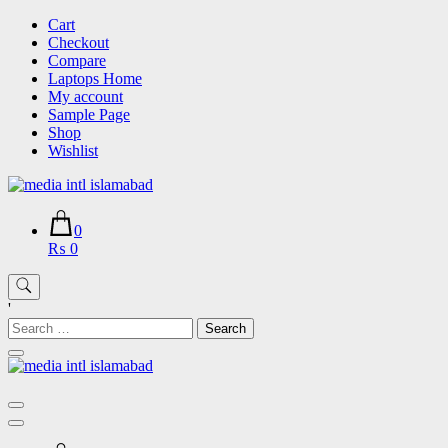
Skip
Cart
to
Checkout
content
Compare
Laptops Home
My account
Sample Page
Shop
Wishlist
0
₨ 0
'
Search
for: