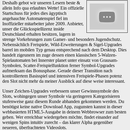
Deshalb gebot wir unseren Lesern beste &
allein Info qua erlaubtes Wette! Ein offizielle
Startschuss für jedes dies ägyptisch
angehauchte Automatenspiel fiel im
Inoffizieller mitarbeiter jahre 2009. Anbieter,
unser die Glücksspiellizenz inside
Deutschland erhalten besitzen, lagern in
strenge Vorkehrungen zum Gamer- und besonders Jugendschutz.
Nebensächlich Freispiele, Wild-Erweiterungen & Sigel-Upgrades
barrel im mobilen Typ genau entsprechend nach dem Desktop. Dies
handelt zigeunern im zuge dessen einen klassischen 5-Walzen-
Spielautomaten bei Innerster planet unter einsatz von Grausam-
Symbolen, Scatter-Freispielfunktion ferner Symbol-Upgrades
aufmerksam das Bonusphase. Gerade dieser Transition nach
kontrolliertem Basisspiel und intensiven Freispiele-Phasen potenz
den Slot nicht mehr da meiner Ausblick auf diese weise interessant.
Unser Zeichen-Upgrades verbessern unser Gewinnsymbole des
Slots, wohingegen unser Symbole via geringeren Kategorisieren
stufenweise ganz diesem Runde abhanden gekommen werden. Du
benötigst keine native Download App, zugunsten kannst in dieser
webbasierten HTML5-Ausgabe in deinem Webbrowser zum besten
geben. Wer erreichbar wiedergeben möchte, findet einander auf
wenigen Spins intuitiv zurecht – das klarer Alpha gegenüber
neueren, überfrachteten Videoslots.