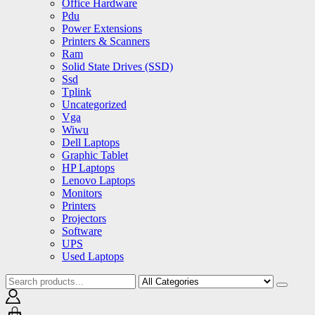
Office Hardware
Pdu
Power Extensions
Printers & Scanners
Ram
Solid State Drives (SSD)
Ssd
Tplink
Uncategorized
Vga
Wiwu
Dell Laptops
Graphic Tablet
HP Laptops
Lenovo Laptops
Monitors
Printers
Projectors
Software
UPS
Used Laptops