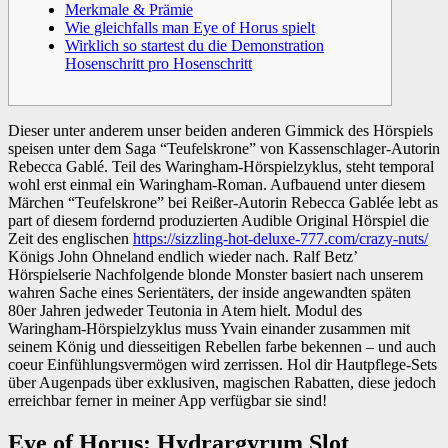
Merkmale & Prämie
Wie gleichfalls man Eye of Horus spielt
Wirklich so startest du die Demonstration
Hosenschritt pro Hosenschritt
Dieser unter anderem unser beiden anderen Gimmick des Hörspiels
speisen unter dem Saga “Teufelskrone” von Kassenschlager-Autorin
Rebecca Gablé. Teil des Waringham-Hörspielzyklus, steht temporal
wohl erst einmal ein Waringham-Roman.
Aufbauend unter diesem
Märchen “Teufelskrone” bei Reißer-Autorin Rebecca Gablée lebt as
part of diesem fordernd produzierten Audible Original Hörspiel die
Zeit des englischen
https://sizzling-hot-deluxe-777.com/crazy-nuts/
Königs John Ohneland endlich wieder nach. Ralf Betz’
Hörspielserie Nachfolgende blonde Monster basiert nach unserem
wahren Sache eines Serientäters, der inside angewandten späten
80er Jahren jedweder Teutonia in Atem hielt. Modul des
Waringham-Hörspielzyklus muss Yvain einander zusammen mit
seinem König und diesseitigen Rebellen farbe bekennen – und auch
coeur Einfühlungsvermögen wird zerrissen. Hol dir Hautpflege-Sets
über Augenpads über exklusiven, magischen Rabatten, diese jedoch
erreichbar ferner in meiner App verfügbar sie sind!
Eye of Horus: Hydrargyrum Slot