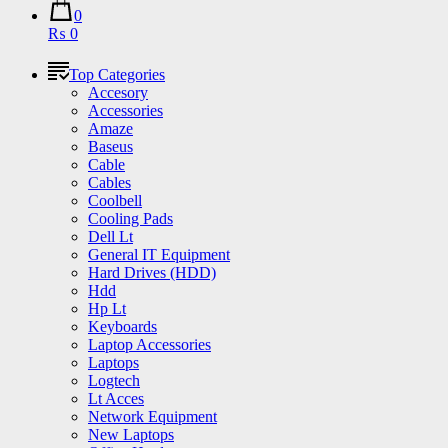
0
₨ 0
Top Categories
Accesory
Accessories
Amaze
Baseus
Cable
Cables
Coolbell
Cooling Pads
Dell Lt
General IT Equipment
Hard Drives (HDD)
Hdd
Hp Lt
Keyboards
Laptop Accessories
Laptops
Logtech
Lt Acces
Network Equipment
New Laptops