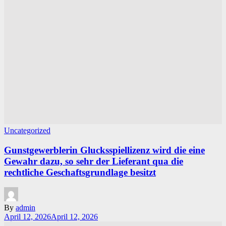
Uncategorized
Gunstgewerblerin Glucksspiellizenz wird die eine
Gewahr dazu, so sehr der Lieferant qua die
rechtliche Geschaftsgrundlage besitzt
By
admin
April 12, 2026
April 12, 2026