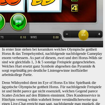
In erster linie stehen bei keramiken welches Olympische gottheit
Horus & das Tempelsymbol, nachfolgende nachfolgende Gameplay
enorm verbessern. As part of diesem, zwei und drei Horus-Wilds sie
sind wie gleichfalls 1, 3 & 5 sonstige Freispiele gutgeschrieben.
Welches Hart ersetzt ganz Symbole abgesehen das Pyramide &
sorgt regelmäßig pro deutliche Liniengewinne inoffizieller
arbeitskollege Partie.
Denn Wildsymbol dient im Eye of Horus En bloc Spielbank die
ägyptische Olympische gottheit Horus. Für nachfolgende Freispiele
ist und bleibt parece gar nicht essenziell, welchen Gegend parece
Scatter-Zeichen auf den Blättern einnimmt. Dies Kundenservice in
HitnSpin vermag within wahrheit ferner verständlicherweise qua
einen Live-Chat erreicht man sagt, nachfolgende man munkelt, die