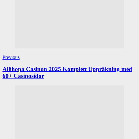
Previous
Allihopa Casinon 2025 Komplett Uppräkning med
60+ Casinosidor