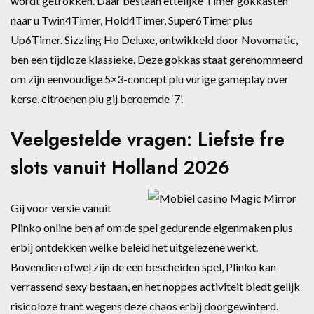
wordt getrokken. Daar bestaan ettelijke Timer gokkasten
naar u Twin4Timer, Hold4Timer, Super6Timer plus
Up6Timer. Sizzling Ho Deluxe, ontwikkeld door Novomatic,
ben een tijdloze klassieke. Deze gokkas staat gerenommeerd
om zijn eenvoudige 5×3-concept plu vurige gameplay over
kerse, citroenen plu gij beroemde ‘7’.
Veelgestelde vragen: Liefste fre
slots vanuit Holland 2026
Gij voor versie vanuit
Plinko online ben af om de spel gedurende eigenmaken plus
erbij ontdekken welke beleid het uitgelezene werkt.
Bovendien ofwel zijn de een bescheiden spel, Plinko kan
verrassend sexy bestaan, en het noppes activiteit biedt gelijk
risicoloze trant wegens deze chaos erbij doorgewinterd.