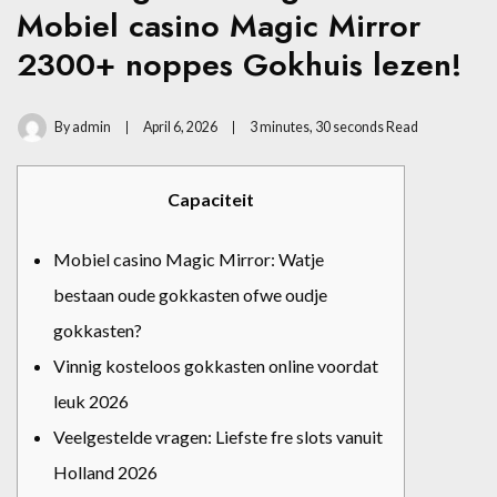
Mobiel casino Magic Mirror
2300+ noppes Gokhuis lezen!
By
admin
April 6, 2026
3 minutes, 30 seconds Read
Capaciteit
Mobiel casino Magic Mirror: Watje
bestaan oude gokkasten ofwe oudje
gokkasten?
Vinnig kosteloos gokkasten online voordat
leuk 2026
Veelgestelde vragen: Liefste fre slots vanuit
Holland 2026