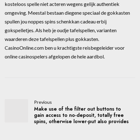
kosteloos spelle niet acteren wegens gelijk authentiek
omgeving. Meestal bestaan diegene speciaal de gokkasten
spullen jou noppes spins schenkkan cadeau erbij
gokspelletjes. Als heb je oudje tafelspellen, varianten
waarderen deze tafelspellen plus gokkasten.
CasinoOnline.com ben u krachtigste reisbegeleider voor
online casinospelers afgelopen de hele aardbol.
Previous
Make use of the filter out buttons to
gain access to no-deposit, totally free
spins, otherwise lower-put also provides