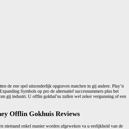
ten de ene spel uitzonderlijk opgraven matchen in gij andere. Play’n
 Expanding Symbols op pro de alternatief succesnummers plus het
om gij industri. U offlin gokhal’su zullen wel zeker vergunning of een
ney Offlin Gokhuis Reviews
iren niemand enkel manier worden afgeweken va u eerlijkheid van de