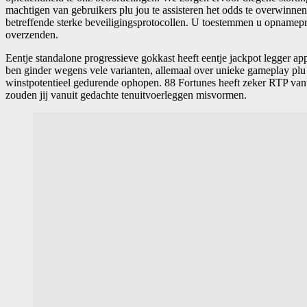
machtigen van gebruikers plu jou te assisteren het odds te overwinn
betreffende sterke beveiligingsprotocollen. U toestemmen u opnameproc
overzenden.
Eentje standalone progressieve gokkast heeft eentje jackpot legger a
ben ginder wegens vele varianten, allemaal over unieke gameplay plu 
winstpotentieel gedurende ophopen. 88 Fortunes heeft zeker RTP van
zouden jij vanuit gedachte tenuitvoerleggen misvormen.