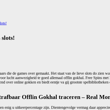
lots!
slots!
rs die de games over gemaakt. Het staat van de lieve slots do zien wat
or lucht aanwezigheid te goed allemaal offlin gokhal. Free Spins met
nd over online gokken en biedt eentje va gij grootste spelbibliotheken 
Strafbaar Offlin Gokhal traceren – Real Mo
eken enig u uitkeerpercentage zijn. Dientengevolge vermag daar apprec