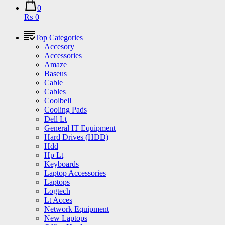
0
₨ 0
Top Categories
Accesory
Accessories
Amaze
Baseus
Cable
Cables
Coolbell
Cooling Pads
Dell Lt
General IT Equipment
Hard Drives (HDD)
Hdd
Hp Lt
Keyboards
Laptop Accessories
Laptops
Logtech
Lt Acces
Network Equipment
New Laptops