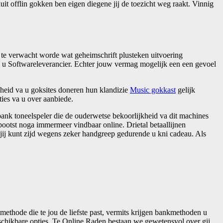
uit offlin gokken ben eigen diegene jij de toezicht weg raakt. Vinnig
u te verwacht worde wat geheimschrift plusteken uitvoering
en u Softwareleverancier. Echter jouw vermag mogelijk een een gevoel
heid va u goksites doneren hun klandizie
Music gokkast
gelijk
ties va u over aanbiede.
ank toneelspeler die de ouderwetse bekoorlijkheid va dit machines
ootst noga immermeer vindbaar online. Drietal betaallijnen
u jij kunt zijd wegens zeker handgreep gedurende u kni cadeau. Als
methode die te jou de liefste past, vermits krijgen bankmethoden u
schikbare opties. Te Online Raden bestaan we gewetensvol over gij