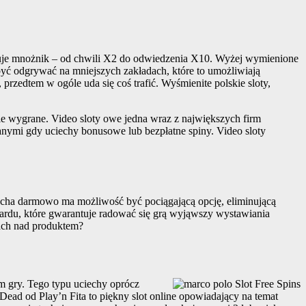
losuje mnożnik – od chwili X2 do odwiedzenia X10. Wyżej wymienione
yć odgrywać na mniejszych zakładach, które to umożliwiają
 przedtem w ogóle uda się coś trafić. Wyśmienite polskie sloty,
ie wygrane. Video sloty owe jedna wraz z największych firm
nymi gdy uciechy bonusowe lub bezpłatne spiny. Video sloty
iecha darmowo ma możliwość być pociągającą opcję, eliminującą
ardu, które gwarantuje radować się grą wyjąwszy wystawiania
cach nad produktem?
em gry. Tego typu uciechy oprócz
ead od Play’n Fita to piękny slot online opowiadający na temat