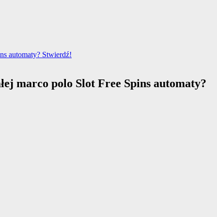
ins automaty? Stwierdź!
łej marco polo Slot Free Spins automaty?