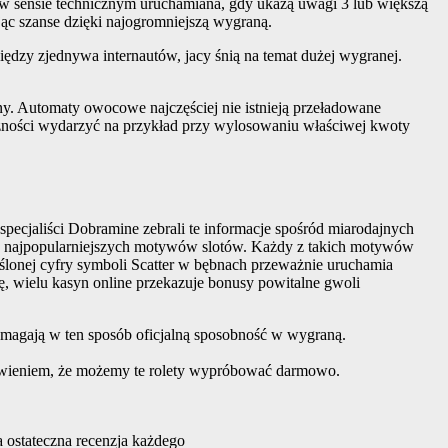
w sensie technicznym uruchamiana, gdy ukażą uwagi 3 lub większą
jąc szanse dzięki najogromniejszą wygraną.
iędzy zjednywa internautów, jacy śnią na temat dużej wygranej.
y. Automaty owocowe najczęściej nie istnieją przeładowane
czności wydarzyć na przykład przy wylosowaniu właściwej kwoty
ecjaliści Dobramine zebrali te informacje spośród miarodajnych
dów najpopularniejszych motywów slotów. Każdy z takich motywów
ślonej cyfry symboli Scatter w bębnach przeważnie uruchamia
, wielu kasyn online przekazuje bonusy powitalne gwoli
zmagają w ten sposób oficjalną sposobność w wygraną.
nowieniem, że możemy te rolety wypróbować darmowo.
 ostateczna recenzja każdego