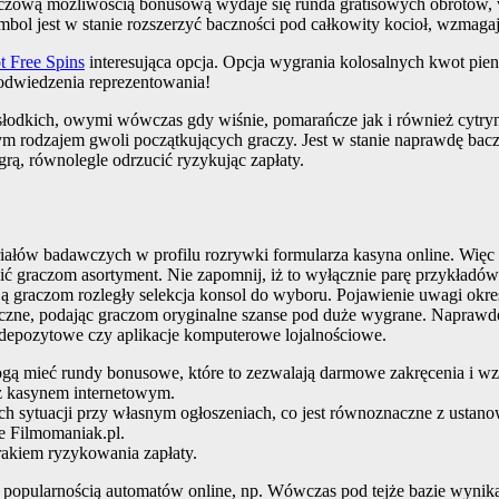
czową możliwością bonusową wydaje się runda gratisowych obrotów, 
mbol jest w stanie rozszerzyć baczności pod całkowity kocioł, wzmaga
t Free Spins
interesująca opcja. Opcja wygrania kolosalnych kwot pien
 odwiedzenia reprezentowania!
słodkich, owymi wówczas gdy wiśnie, pomarańcze jak i również cytryn
ym rodzajem gwoli początkujących graczy. Jest w stanie naprawdę ba
ą, równolegle odrzucić ryzykując zapłaty.
łów badawczych w profilu rozrywki formularza kasyna online. Więc sp
wić graczom asortyment. Nie zapomnij, iż to wyłącznie parę przykła
ją graczom rozległy selekcja konsol do wyboru. Pojawienie uwagi okre
yczne, podając graczom oryginalne szanse pod duże wygrane. Naprawdę
 depozytowe czy aplikacje komputerowe lojalnościowe.
ogą mieć rundy bonusowe, które to zezwalają darmowe zakręcenia i w
z kasynem internetowym.
ch sytuacji przy własnym ogłoszeniach, co jest równoznaczne z usta
e Filmomaniak.pl.
rakiem ryzykowania zapłaty.
popularnością automatów online, np. Wówczas pod tejże bazie wynika