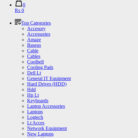
0
₨ 0
Top Categories
Accesory
Accessories
Amaze
Baseus
Cable
Cables
Coolbell
Cooling Pads
Dell Lt
General IT Equipment
Hard Drives (HDD)
Hdd
Hp Lt
Keyboards
Laptop Accessories
Laptops
Logtech
Lt Acces
Network Equipment
New Laptops