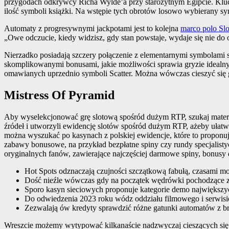
przygodach odkrywcy Richa Wylde’a przy starożytnym Egipcie. Klu
ilość symboli książki. Na wstępie tych obrotów losowo wybierany sy
Automaty z progresywnymi jackpotami jest to kolejna
marco polo Slo
„Owe odczucie, kiedy widzisz, gdy stan powstaje, wydaje się nie do
Nierzadko posiadają szczery połączenie z elementarnymi symbolami 
skomplikowanymi bonusami, jakie możliwości sprawia gryzie idealn
omawianych uprzednio symboli Scatter. Można wówczas cieszyć się gr
Mistress Of Pyramid
Aby wyselekcjonować grę slotową spośród dużym RTP, szukaj materia
źródeł i utworzyli ewidencję slotów spośród dużym RTP, ażeby ułat
można wyszukać po kasynach z polskiej ewidencje, które to proponu
zabawy bonusowe, na przykład bezpłatne spiny czy rundy specjalist
oryginalnych fanów, zawierające najczęściej darmowe spiny, bonusy
Hot Spots odznaczają czujności szczątkową fabułą, czasami m
Dość nieźle wówczas gdy na początek wędrówki pochodzące 
Sporo kasyn sieciowych proponuje kategorie demo największy
Do odwiedzenia 2023 roku wódz oddziału filmowego i serwisi
Zezwalają ów kredyty sprawdzić różne gatunki automatów z b
Wreszcie możemy wytypować kilkanaście nadzwyczaj cieszących się 