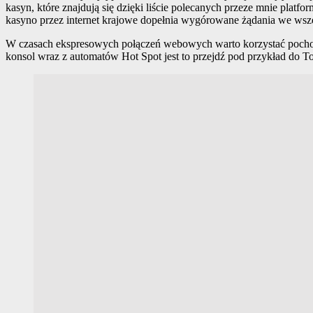
kasyn, które znajdują się dzięki liście polecanych przeze mnie pla
kasyno przez internet krajowe dopełnia wygórowane żądania we wsze
W czasach ekspresowych połączeń webowych warto korzystać pochodząc
konsol wraz z automatów Hot Spot jest to przejdź pod przykład do To