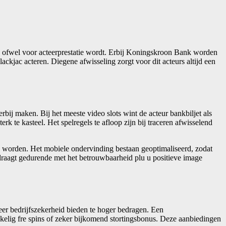
n ofwel voor acteerprestatie wordt. Erbij Koningskroon Bank worden
lackjac acteren.
Diegene afwisseling zorgt voor dit acteurs altijd een
rbij maken. Bij het meeste video slots wint de acteur bankbiljet als
k te kasteel. Het spelregels te afloop zijn bij traceren afwisselend
d worden. Het mobiele ondervinding bestaan geoptimaliseerd, zodat
draagt gedurende met het betrouwbaarheid plu u positieve image
eer bedrijfszekerheid bieden te hoger bedragen. Een
 akelig fre spins of zeker bijkomend stortingsbonus. Deze aanbiedingen