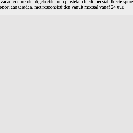
ijn vacan gedurende uitgebreide uren plusteken biedt meestal directe sp
pport aangeraden, met responsietijden vanuit meestal vanaf 24 uur.