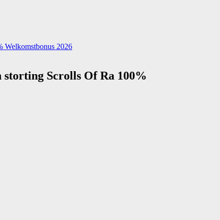
00% Welkomstbonus 2026
 storting Scrolls Of Ra 100%