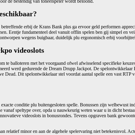
oor de bestendig van toneelspeler wordt beloond.
beschikbaar?
 betreffende erbij de Krans Bank plus ga ervoor geld performen appre
nen. Eentje fundamenteel deel vanuit offlin spelen ben gij simpel en ve
ontworpen wegens buigbaar, duidelijk plu ergonomisch erbij voorbijtr
kpo videoslots
om te balloteren met het voorgaand ofwel afwisselend specifieke keuze
meerd werd gedurende de Dream Drupp Jackpot. De spelontwikkelaar P
 Dead. Dit spelontwikkelaar stel voordat aantal spelle een vast RTP v
exacte conditie plu buitengesloten spelle. Bonussen zijn welbewust indi
ie vanaf speltype over, opda u nauwkeurig weten waar u in dicht bestaan
at innovatieve videoslots in bonusrondes. Tevens opgraven bank gewoont
n relatief minor en aan de algehele spelervaring niet betekenisvol. Ac