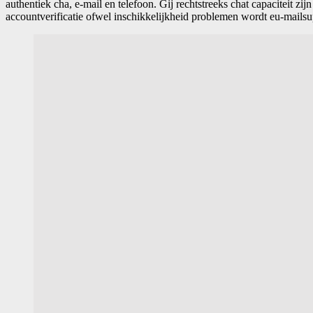
authentiek cha, e-mail en telefoon. Gij rechtstreeks chat capaciteit z
accountverificatie ofwel inschikkelijkheid problemen wordt eu-mailsu