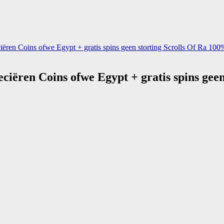
iëren Coins ofwe Egypt + gratis spins geen storting Scrolls Of Ra 1
iëren Coins ofwe Egypt + gratis spins geen