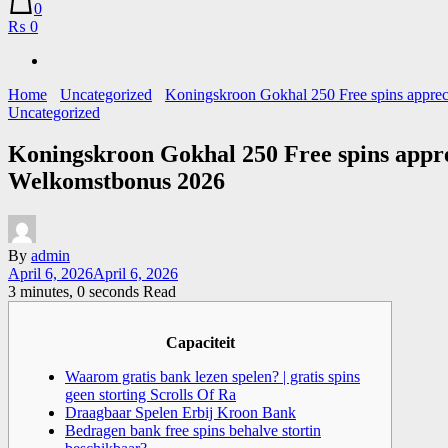
0
₨ 0
Home
Uncategorized
Koningskroon Gokhal 250 Free spins apprec
Uncategorized
Koningskroon Gokhal 250 Free spins apprec
Welkomstbonus 2026
By
admin
April 6, 2026
April 6, 2026
3 minutes, 0 seconds Read
Capaciteit
Waarom gratis bank lezen spelen? | gratis spins
geen storting Scrolls Of Ra
Draagbaar Spelen Erbij Kroon Bank
Bedragen bank free spins behalve stortin