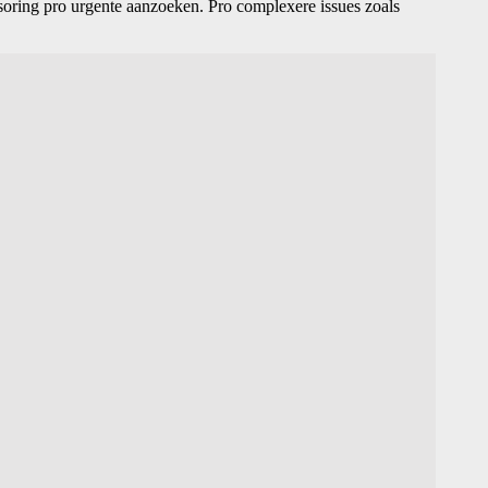
onsoring pro urgente aanzoeken. Pro complexere issues zoals