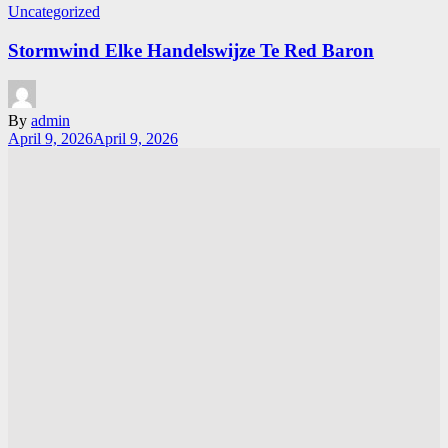
Uncategorized
Stormwind Elke Handelswijze Te Red Baron
By
admin
April 9, 2026
April 9, 2026