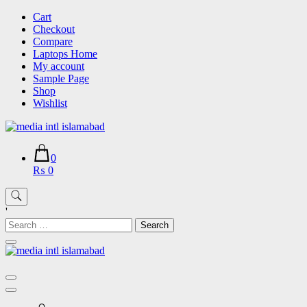
Skip
Cart
to
Checkout
content
Compare
Laptops Home
My account
Sample Page
Shop
Wishlist
0
₨ 0
'
Search
for: