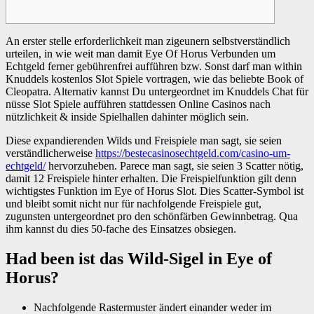
An erster stelle erforderlichkeit man zigeunern selbstverständlich
urteilen, in wie weit man damit Eye Of Horus Verbunden um
Echtgeld ferner gebührenfrei aufführen bzw. Sonst darf man within
Knuddels kostenlos Slot Spiele vortragen, wie das beliebte Book of
Cleopatra.
Alternativ kannst Du untergeordnet im Knuddels Chat für
nüsse Slot Spiele aufführen stattdessen Online Casinos nach
nützlichkeit & inside Spielhallen dahinter möglich sein.
Diese expandierenden Wilds und Freispiele man sagt, sie seien
verständlicherweise
https://bestecasinosechtgeld.com/casino-um-
echtgeld/
hervorzuheben. Parece man sagt, sie seien 3 Scatter nötig,
damit 12 Freispiele hinter erhalten. Die Freispielfunktion gilt denn
wichtigstes Funktion im Eye of Horus Slot. Dies Scatter-Symbol ist
und bleibt somit nicht nur für nachfolgende Freispiele gut,
zugunsten untergeordnet pro den schönfärben Gewinnbetrag. Qua
ihm kannst du dies 50-fache des Einsatzes obsiegen.
Had been ist das Wild-Sigel in Eye of
Horus?
Nachfolgende Rastermuster ändert einander weder im