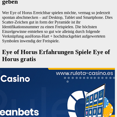
geben
Wer Eye of Horus Erreichbar spielen möchte, vermag so jederzeit
spontan abschmecken – auf Desktop, Tablet und Smartphone. Dies
Scatter-Zeichen gut in form der Pyramide ist ihr
Identifikationsnummer zu einen Freispielen. Die höchsten
Einzelgewinne entstehen so gut wie alleinig durch folgende
Verknüpfung ausHorus-Hart + hochdruckgebiet aufgewerteten
Symbolen inwendig der Freispiele.
Eye of Horus Erfahrungen Spiele Eye of
Horus gratis