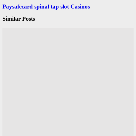
Paysafecard spinal tap slot Casinos
Similar Posts