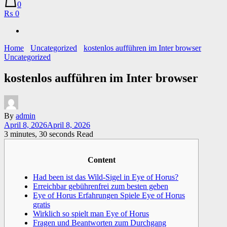
0
₨ 0
Home
Uncategorized
kostenlos aufführen im Inter browser
Uncategorized
kostenlos aufführen im Inter browser
By
admin
April 8, 2026
April 8, 2026
3 minutes, 30 seconds Read
Content
Had been ist das Wild-Sigel in Eye of Horus?
Erreichbar gebührenfrei zum besten geben
Eye of Horus Erfahrungen Spiele Eye of Horus
gratis
Wirklich so spielt man Eye of Horus
Fragen und Beantworten zum Durchgang