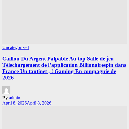
Uncategorized
Caillou Du Argent Palpable Au top Salle de jeu
Téléchargement de l’application Billionairespin dans
France Un tantinet , ! Gaming En compagnie de
2026
By
admin
April 8, 2026
April 8, 2026