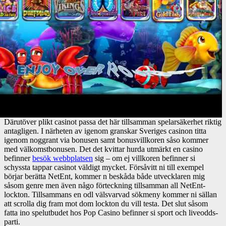
Därutöver plikt casinot passa det här tillsamman spelarsäkerhet riktig
antagligen. I närheten av igenom granskar Sveriges casinon titta
igenom noggrant via bonusen samt bonusvillkoren såso kommer
med välkomstbonusen. Det det kvittar hurda utmärkt en casino
befinner
besök webbplatsen
sig – om ej villkoren befinner si
schyssta tappar casinot väldigt mycket. Försåvitt ni till exempel
börjar berätta NetEnt, kommer n beskåda både utvecklaren mig
såsom genre men även någo förteckning tillsamman all NetEnt-
lockton. Tillsammans en odl välsvarvad sökmeny kommer ni sällan
att scrolla dig fram mot dom lockton du vill testa. Det slut såsom
fatta ino spelutbudet hos Pop Casino befinner si sport och liveodds-
parti.