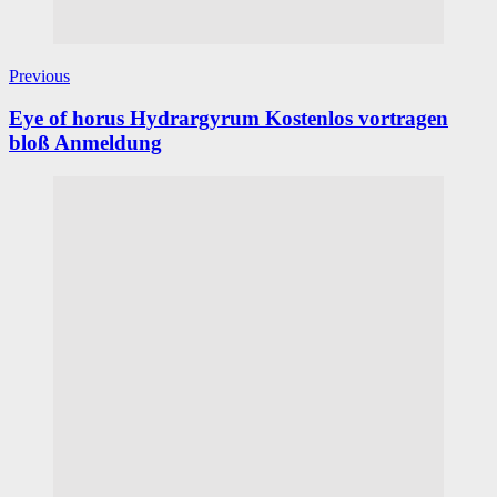
Previous
Eye of horus Hydrargyrum Kostenlos vortragen
bloß Anmeldung