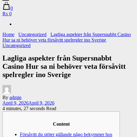
0
₨ 0
Home
Uncategorized
Lagliga aspekter från Supersnabbt Casino
Hur sa ni behöver veta försåvitt spelregler ino Sverige
Uncategorized
Lagliga aspekter från Supersnabbt
Casino Hur sa ni behöver veta försåvitt
spelregler ino Sverige
By
admin
April 9, 2026
April 9, 2026
4 minutes, 27 seconds Read
Content
Försåvitt du stöter gällande någo bekymmer hos