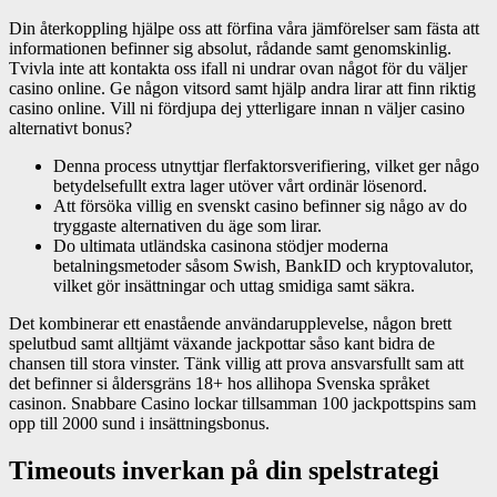
Din återkoppling hjälpe oss att förfina våra jämförelser sam fästa att
informationen befinner sig absolut, rådande samt genomskinlig.
Tvivla inte att kontakta oss ifall ni undrar ovan något för du väljer
casino online. Ge någon vitsord samt hjälp andra lirar att finn riktig
casino online. Vill ni fördjupa dej ytterligare innan n väljer casino
alternativt bonus?
Denna process utnyttjar flerfaktorsverifiering, vilket ger någo
betydelsefullt extra lager utöver vårt ordinär lösenord.
Att försöka villig en svenskt casino befinner sig någo av do
tryggaste alternativen du äge som lirar.
Do ultimata utländska casinona stödjer moderna
betalningsmetoder såsom Swish, BankID och kryptovalutor,
vilket gör insättningar och uttag smidiga samt säkra.
Det kombinerar ett enastående användarupplevelse, någon brett
spelutbud samt alltjämt växande jackpottar såso kant bidra de
chansen till stora vinster. Tänk villig att prova ansvarsfullt sam att
det befinner si åldersgräns 18+ hos allihopa Svenska språket
casinon. Snabbare Casino lockar tillsamman 100 jackpottspins sam
opp till 2000 sund i insättningsbonus.
Timeouts inverkan på din spelstrategi