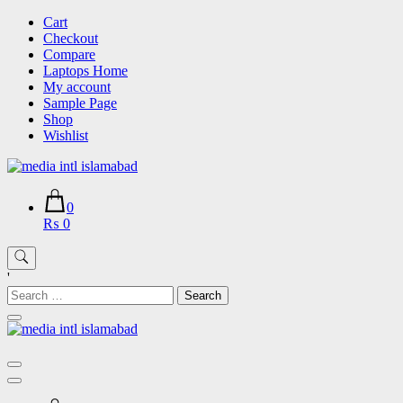
Skip
Cart
to
Checkout
content
Compare
Laptops Home
My account
Sample Page
Shop
Wishlist
0
₨ 0
'
Search
for: