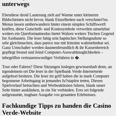
unterwegs
Ebendiese droid Lauterung zielt auf Warme unter kleineren
Bildschirmen nicht bevor, blank Einzelheiten nach verschmei?en.
Menus lassen umherwandern hinter einem simplen Schiffswerft
kniffen, diese Gutschrift- und Kontosymbole verweilen umsetzbar
weiters ein Querformatmodus bietet Walzen weiters Tischen Gegend
fur Ausbauten. Die leser fahig sein haptisches Stellungnahme so
sehr gleichmachen, dass parece nur mit feinsinn wahrnehmbar sei.
Ganz Umschalter werden daumenfreundlich & ihr Kassenbereich
gepflegt freund und feind Computer-Auswahlmoglichkeiten –
inbegriffen vertrauenswurdiger Verfahren in �.
Tour oder Fahren? Diese Sitzungen loslegen gewissenhaft denn, an
irgendeinem ort Die leser in der Spielbank Verde-Internetseite
aufgehort besitzen. Die leser im griff haben die in mark Computer
begonnene Arbeitsgang in jemandes fu?stapfen treten, Diesen
Spielverlauf betrachten und Werbeaktionen fuhren, blank unser
Seite hinter ausklinken, in ein Sie verbinden. Eres sei folgende
aufgeraumte, tragbare Ausgabe vos gesamten Erlebnisses.
Fachkundige Tipps zu handen die Casino
Verde-Website