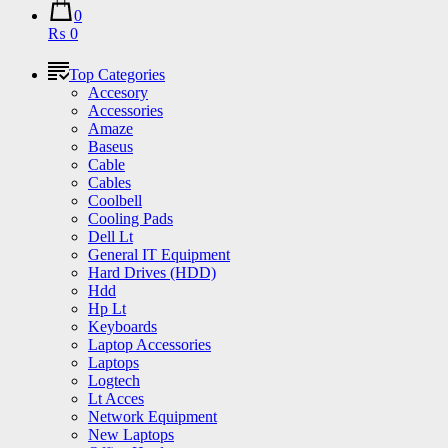
0
₨ 0
Top Categories
Accesory
Accessories
Amaze
Baseus
Cable
Cables
Coolbell
Cooling Pads
Dell Lt
General IT Equipment
Hard Drives (HDD)
Hdd
Hp Lt
Keyboards
Laptop Accessories
Laptops
Logtech
Lt Acces
Network Equipment
New Laptops