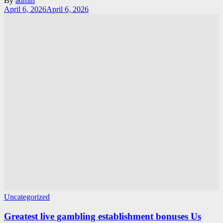
By
admin
April 6, 2026
April 6, 2026
Uncategorized
Greatest live gambling establishment bonuses Us