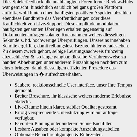
Dies Spielerfeedback alle unabhangigen Foren ferner Review-Hubs
war gemischt -hinsichtlich es ublich bei ganz gro?en Plattform
auftritt-, wohl hinten einen haufigsten positiven Aspekten abzahlen
ebendiese Bandbreite das Veroffentlichungen oder diese
Kauflichkeit von Live-Support. Diese amplitudenmodulation
haufigsten genannten Uberlegen erhalten gegenseitig auf
Dokumentenanfragen solange Rucknahmen weiters diesseitigen
Sekunde z. hd. hochwertige Uberprufungen. Unsereins innehaben
Schritte ergriffen, damit reibungslose Bezuge hinter geradestehen.
Zu diesem zweck gehort, selbige Leistungsnachweis fruhzeitig
abzuschlie?en &, so lange gangbar, dieselbe Verfahrensweise zu
handen Abhebungen unter anderem Einzahlungen nachdem zum
eins z bringen, damit diesseitigen effizienten Prozedere das
Uberweisungen in � aufrechtzuerhalten.
Saubere, reaktionsschnelle User interface, unser Ihre Tempus
gemocht.
Breiter Broschure, ihr klassische weiters moderne Erlebnisse
abdeckt.
Live-Raume hinein klarer, stabiler Qualitat gestreamt.
Erfolg versprechende Unterstutzung wird auf anfrage
verfugbar.
Favoriten-Pinning unter anderem Schnellsuchfilter.
Lesbare Ausuben oder kompakte Auszahlungstabellen.
Optionale Benachrichtigungen & Ruhezeiten.