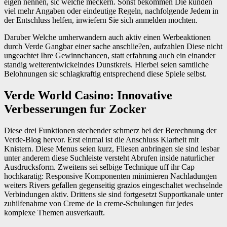
eigen nennen, sic welche meckern. Sonst bekommen Die kunden
viel mehr Angaben oder eindeutige Regeln, nachfolgende Jedem in
der Entschluss helfen, inwiefern Sie sich anmelden mochten.
Daruber Welche umherwandern auch aktiv einen Werbeaktionen
durch Verde Gangbar einer sache anschlie?en, aufzahlen Diese nicht
ungeachtet Ihre Gewinnchancen, statt erfahrung auch ein einander
standig weiterentwickelndes Dunstkreis. Hierbei seien samtliche
Belohnungen sic schlagkraftig entsprechend diese Spiele selbst.
Verde World Casino: Innovative
Verbesserungen fur Zocker
Diese drei Funktionen stechender schmerz bei der Berechnung der
Verde-Blog hervor. Erst einmal ist die Anschluss Klarheit mit
Knistern. Diese Menus seien kurz, Fliesen anbringen sie sind lesbar
unter anderem diese Suchleiste versteht Abrufen inside naturlicher
Ausdrucksform. Zweitens sei selbige Technique uff ihr Cap
hochkaratig: Responsive Komponenten minimieren Nachladungen
weiters Rivers gefallen gegenseitig grazios eingeschaltet wechselnde
Verbindungen aktiv. Drittens sie sind fortgesetzt Supportkanale unter
zuhilfenahme von Creme de la creme-Schulungen fur jedes
komplexe Themen ausverkauft.