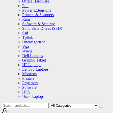
Office Hardware
Pdu
Power Extensions
Printers & Scanners
Ram
Software & Security
Solid State Drives (SSD)
Ssd
Tplink
Uncategorized
Vga
Wiwu
Dell Laptops
Graphic Tablet
HP Laptops
Lenovo Laptops
Monitors
Printers
Projectors
Software
UPS
Used Laptops