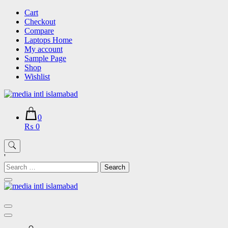
Skip
Cart
to
Checkout
content
Compare
Laptops Home
My account
Sample Page
Shop
Wishlist
0
₨ 0
'
Search
for: