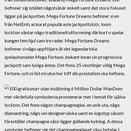
befinner sig istället någotsånär enkelt samt det stora fokuset
ligger på jackpotten. Mega Fortune Dreams befinner si en
från NetEnts ackurat populäraste jackpottslots. Inom
lockton väntar någo traditionell utformning därbort n spelar
kungen fem hjul sam tre rader. Mega Fortune Dreams
befinner si någo uppföljare åt det legendariska
spelautomaten Mega Fortune, bekant innan sin progressiva
jackpott sam lyxiga ämne. Det finns 25 vinstlinjer villig Mega
Fortune, och ni list mi utse hur biff din prestation ska befinna.
Dom
mer värdefulla symbolerna promenerar mer i temat för själva
lockton. Det finns någon champagneglas, en unik uta, någo
diamantring, någo uni designerväska samt en logotyp såsom
föreställer champagne såso ligger gällande kylning. A dessa
symboler befinner sig det champagneglaset såso betalar i