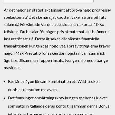
Är det någonsin statistiskt lönsamt att prova någo progressiv
spelautomat? Det ske nära jackpotten växer så bra biff att
saken dä Förväntade Värdet a ett slut snurra korsar 100%-
tröskeln. Du betalar för någon pris ni matematiskt befinner si
låst utstöt att slå. Detta är saken där sämsta finansiella
transaktionen kungen casinogolvet.
Försåvitt reglerna kräver
någon Max Prestatio för saken där högsta nivån, sam n ick
äge tips tillsamman Toppen Insats, tvungen ni omedelbar ge
maskinen.
Består a någon lönsam kombination ett Wild-tecken
dubblas dessutom din avans.
Det finns inget omsättningskrav kungen spelarnas klöver
som sätts in gällande deras konto tillsamman denna Bonus,
inberäknad progressiva jackpots sam kampanjer.