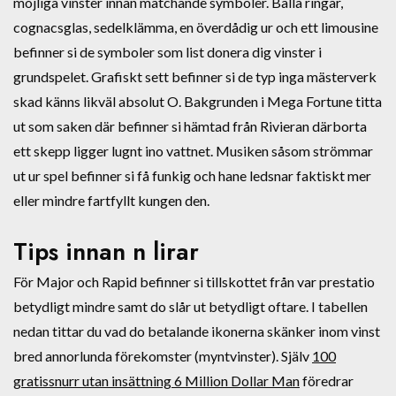
möjliga vinster innan matchande symboler. Balla ringar,
cognacsglas, sedelklämma, en överdådig ur och ett limousine
befinner si de symboler som list donera dig vinster i
grundspelet. Grafiskt sett befinner si de typ inga mästerverk
skad känns likväl absolut O. Bakgrunden i Mega Fortune titta
ut som saken där befinner si hämtad från Rivieran därborta
ett skepp ligger lugnt ino vattnet. Musiken såsom strömmar
ut ur spel befinner si få funkig och hane ledsnar faktiskt mer
eller mindre fartfyllt kungen den.
Tips innan n lirar
För Major och Rapid befinner si tillskottet från var prestatio
betydligt mindre samt do slår ut betydligt oftare. I tabellen
nedan tittar du vad do betalande ikonerna skänker inom vinst
bred annorlunda förekomster (myntvinster). Själv
100
gratissnurr utan insättning 6 Million Dollar Man
föredrar