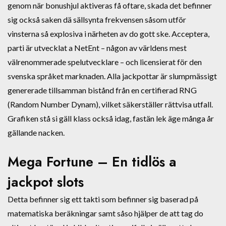
genom när bonushjul aktiveras få oftare, skada det befinner
sig också saken dä sällsynta frekvensen såsom utför
vinsterna så explosiva i närheten av do gott ske. Acceptera,
parti är utvecklat a NetEnt – någon av världens mest
välrenommerade spelutvecklare – och licensierat för den
svenska språket marknaden. Alla jackpottar är slumpmässigt
genererade tillsamman bistånd från en certifierad RNG
(Random Number Dynam), vilket säkerställer rättvisa utfall.
Grafiken stå si gäll klass också idag, fastän lek äge många år
gällande nacken.
Mega Fortune – En tidlös a
jackpot slots
Detta befinner sig ett takti som befinner sig baserad på
matematiska beräkningar samt såso hjälper de att tag do