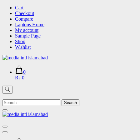
Skip
Cart
to
Checkout
content
Compare
Laptops Home
My account
Sample Page
Shop
Wishlist
0
₨ 0
'
Search
for: