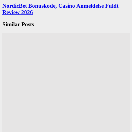
NordicBet Bonuskode, Casino Anmeldelse Fuldt
Review 2026
Similar Posts