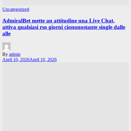
Uncategorized
AdmiralBet mette an attitudine una Live Chat,
attiva qualsiasi rso giorni ciononostante single dalle
alle
By
admin
April 10, 2026
April 10, 2026