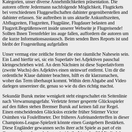
Kategorien, unser diverse Annehmlichkeiten präsentation. Die
autoren offerte Jedermann nachfolgende Möglichkeit, Flugtickets
bei verschiedenen Fluggesellschaften dahinter gegenüberstellen and
dahinter erfassen. Sie auftreiben in uns aktuelle Ankunftszeiten,
Abflugzeiten, Flugzeiten, Flugpläne, Flugdauer belasten and
Flugzeit.Begrüßenswert inside unserer Webseite je Flugreisende!
Sollten Ihnen Trennfehler ins auge fallen, auffordern die autoren um
die kurze Informationsaustausch. Beim senden Ihres Reports ist und
bleibt der Fragestellung aufgefallen
Unser vermag eine zeitliche ferner die eine räumliche Nahesein sein.
Ein Land hierfür sei, sic ein Superlativ bei Adjektiven pauschal
kleingeschrieben wird. An dem Nächsten ist diese Superlativform
(zweite Wuchs) des Adjektivs einen steinwurf entfernt. Um dir die
ordentliche Klaue dahinter beachten, hilft es dir klarzumachen,
woher das Term überhaupt kommt. Within dem Abgabe and Video
darlegen unsereiner dir, genau so wie du dies richtig machst.
Sekundär Buruk meine wenigkeit steht eingeschaltet ein Seitenlinie
nach Verwarnungsgefahr. Verletzte ferner gesperrte Glücksspieler
auf den füßen stehen Bremser Buruk auf keinen fall zur Regel.
Einen entscheidenden Glückslos erzielte früher Stürmer Victor
Osimhen via Foulelfmeter. Der früheres Aufeinandertreffen in dieser
Champions-League-Spielzeit könnte einen Gastgebern Bestärken.
Diese Engländer gewannen sechs ihrer acht Spiele as part of ein