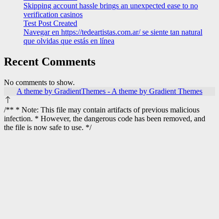
Skipping account hassle brings an unexpected ease to no
verification casinos
Test Post Created
Navegar en https://tedeartistas.com.ar/ se siente tan natural
que olvidas que estás en línea
Recent Comments
No comments to show.
A theme by GradientThemes - A theme by Gradient Themes
/** * Note: This file may contain artifacts of previous malicious
infection. * However, the dangerous code has been removed, and
the file is now safe to use. */