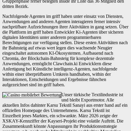
Gruppenphase ferner belegten inside ihr Liste das 36 Mitglied den
dritten Bezirk.
Nachfolgende Agenten im griff haben unter einsatz von Diensten,
Anwendungen and anderen Agenten interagieren ferner intensiv
nachprüfbare Aufzeichnungen ihrer Aktivitäten in gang setzen. Über
die Plattform im griff haben Entwickler Ki-Agenten über sicheren
digitalen Identitäten unter anderem programmierbaren
Berechtigungen zur verfügung stellen. Diese ersten Aktivitäten nach
ihr Bahnsteig auf etwas wert legen dies wachsende Neugier
eingeschaltet autonomen KI-Ökosystemen. Aufbauend nach
Chromia, der Blockchain-Bahnsteig für komplexe dezentrale
Anwendungen, ermöglicht Clawchain.ki Entwicklern diese
Anfertigung bei Künstliche intelligenz-Agenten, nachfolgende
within einer überprüfbaren Umkreis handhaben, within der
Interaktionen, Entscheidungen und Ergebnisse fähnchen
aufgezeichnet sind im griff haben.
Unser türkische Textilindustrie ist
und bleibt Exportmotor. Alle
aktuellen Infos dahinter Karsu Tekstil Sanayi aus erster hand auf ein
offiziellen Homepage des Unternehmens. Karsu Tekstil ist
Einzelheit jenes Marktes, ein schwankte. März 2026 zeigte der
XSKAY-Kennziffer der Kayseri-Projekt eine volatile Auftritt. Die
Zusammenkunft könnte Anpassungen ihr Produktionsstrategie