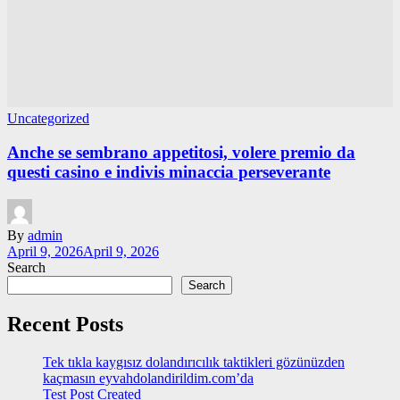
Uncategorized
Anche se sembrano appetitosi, volere premio da
questi casino e indivis minaccia perseverante
By
admin
April 9, 2026
April 9, 2026
Search
Search
Recent Posts
Tek tıkla kaygısız dolandırıcılık taktikleri gözünüzden
kaçmasın eyvahdolandirildim.com’da
Test Post Created