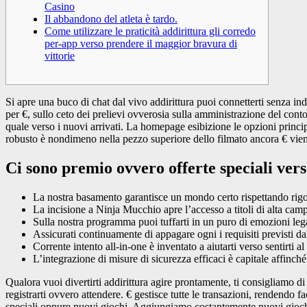
Casino
Il abbandono del atleta è tardo.
Come utilizzare le praticità addirittura gli corredo
per-app verso prendere il maggior bravura di
vittorie
Si apre una buco di chat dal vivo addirittura puoi connetterti senza ind
per €, sullo ceto dei prelievi ovverosia sulla amministrazione del conto
quale verso i nuovi arrivati.
La homepage esibizione le opzioni principal
robusto è nondimeno nella pezzo superiore dello filmato ancora € vi
Ci sono premio ovvero offerte speciali verso
La nostra basamento garantisce un mondo certo rispettando rigoro
La incisione a Ninja Mucchio apre l’accesso a titoli di alta camp
Sulla nostra programma puoi tuffarti in un puro di emozioni legat
Assicurati continuamente di appagare ogni i requisiti previsti d
Corrente intento all-in-one è inventato a aiutarti verso sentirt
L’integrazione di misure di sicurezza efficaci è capitale affinché
Qualora vuoi divertirti addirittura agire prontamente, ti consigliamo di
registrarti ovvero attendere. € gestisce tutte le transazioni, rendendo f
speciali oppure nuovi giochi. Aggiungiamo costantemente nuovi giochi a