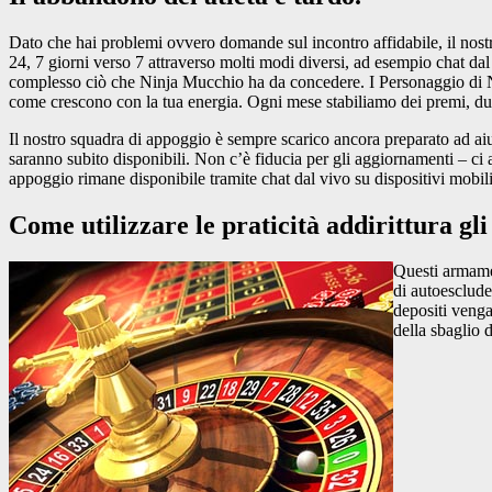
Dato che hai problemi ovvero domande sul incontro affidabile, il nostr
24, 7 giorni verso 7 attraverso molti modi diversi, ad esempio chat dal v
complesso ciò che Ninja Mucchio ha da concedere. I Personaggio di Nin
come crescono con la tua energia. Ogni mese stabiliamo dei premi, dunq
Il nostro squadra di appoggio è sempre scarico ancora preparato ad aiuta
saranno subito disponibili. Non c’è fiducia per gli aggiornamenti – ci a
appoggio rimane disponibile tramite chat dal vivo su dispositivi mobili
Come utilizzare le praticità addirittura gl
Questi armamen
di autoesclude
depositi venga
della sbaglio d