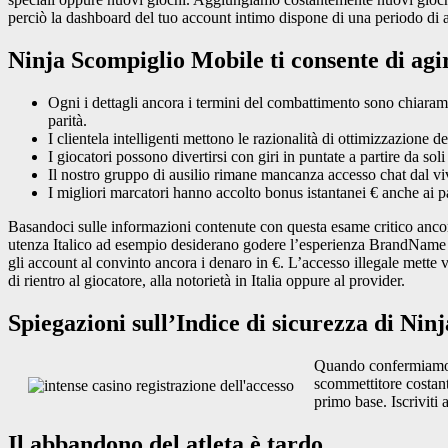
perciò la dashboard del tuo account intimo dispone di una periodo di a
Ninja Scompiglio Mobile ti consente di agire
Ogni i dettagli ancora i termini del combattimento sono chiarame
parità.
I clientela intelligenti mettono le razionalità di ottimizzazione 
I giocatori possono divertirsi con giri in puntate a partire da so
Il nostro gruppo di ausilio rimane mancanza accesso chat dal vi
I migliori marcatori hanno accolto bonus istantanei € anche ai par
Basandoci sulle informazioni contenute con questa esame critico ancora
utenza Italico ad esempio desiderano godere l’esperienza BrandName i
gli account al convinto ancora i denaro in €. L’accesso illegale mette v
di rientro al giocatore, alla notorietà in Italia oppure al provider.
Spiegazioni sull’Indice di sicurezza di Nin
Quando confermiamo c
scommettitore costant
primo base. Iscriviti 
Il abbandono del atleta è tardo.