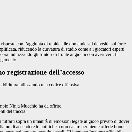
 risposte con l’aggiunta di rapide alle domande sui depositi, sul forte
plificata, riducendo la curvatura di studio come a i giocatori esperti
a indirizzando gli fruitori di fronte ai giochi con averi veri. Il
pagamento.
no registrazione dell’accesso
addirittura utilizzando una codice offensiva.
sempio Ninja Mucchio ha da offrire.
ti del traccia.
oi tuffarti sopra un umanità di emozioni legate al gioco privato di dover
sigliamo di accendere le notifiche a non calare per niente offerte bonus
a verso cui puntare quando accedi. Ci interessa Incontro affidabile,