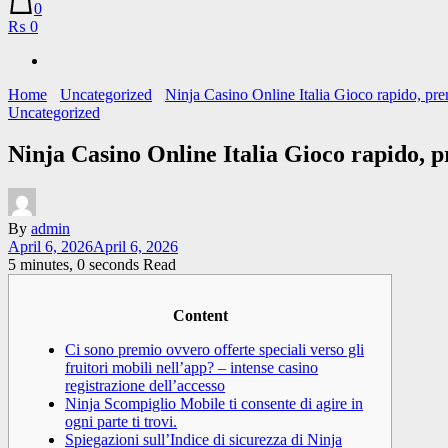
0
₨ 0
Home
Uncategorized
Ninja Casino Online Italia Gioco rapido, pre
Uncategorized
Ninja Casino Online Italia Gioco rapido, p
By
admin
April 6, 2026
April 6, 2026
5 minutes, 0 seconds Read
Content
Ci sono premio ovvero offerte speciali verso gli
fruitori mobili nell’app? – intense casino
registrazione dell’accesso
Ninja Scompiglio Mobile ti consente di agire in
ogni parte ti trovi.
Spiegazioni sull’Indice di sicurezza di Ninja