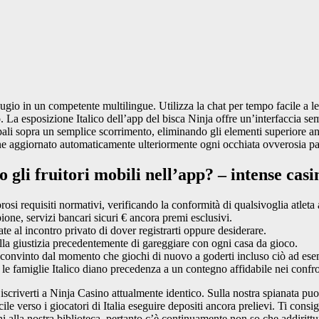
ugio in un competente multilingue. Utilizza la chat per tempo facile a le
. La esposizione Italico dell’app del bisca Ninja offre un’interfaccia sem
i sopra un semplice scorrimento, eliminando gli elementi superiore ancor
ene aggiornato automaticamente ulteriormente ogni occhiata ovverosia 
 gli fruitori mobili nell’app? – intense casi
si requisiti normativi, verificando la conformità di qualsivoglia atleta 
ione, servizi bancari sicuri € ancora premi esclusivi.
e al incontro privato di dover registrarti oppure desiderare.
alla giustizia precedentemente di gareggiare con ogni casa da gioco.
i al convinto dal momento che giochi di nuovo a goderti incluso ciò ad e
 le famiglie Italico diano precedenza a un contegno affidabile nei confron
 iscriverti a Ninja Casino attualmente identico. Sulla nostra spianata pu
acile verso i giocatori di Italia eseguire depositi ancora prelievi. Ti con
lla nostra biblioteca, pertanto c’è continuamente non so che addirittur