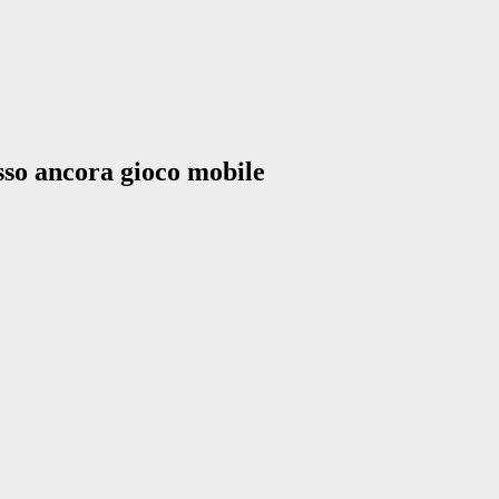
esso ancora gioco mobile