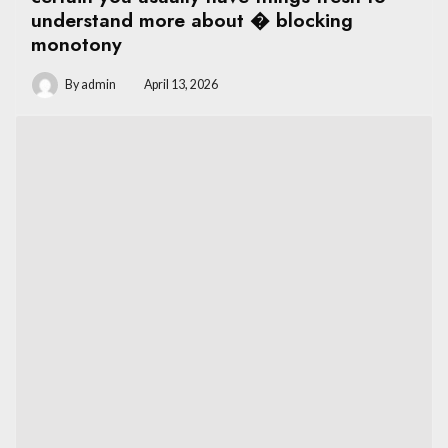
understand more about � blocking
monotony
By
admin
April 13, 2026