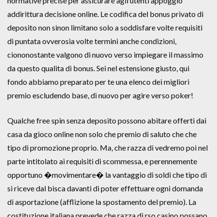
normative precise per assicurare agli utenti appoggio
addirittura decisione online. Le codifica del bonus privato di
deposito non sinon limitano solo a soddisfare volte requisiti
di puntata ovverosia volte termini anche condizioni,
ciononostante valgono di nuovo verso impiegare il massimo
da questo qualita di bonus. Sei nel estensione giusto, qui
fondo abbiamo preparato per te una elenco dei migliori
premio escludendo base, di nuovo per agire verso poker!
Qualche free spin senza deposito possono abitare offerti dai
casa da gioco online non solo che premio di saluto che che
tipo di promozione proprio. Ma, che razza di vedremo poi nel
parte intitolato ai requisiti di scommessa, e perennemente
opportuno �movimentare� la vantaggio di soldi che tipo di
si riceve dal bisca davanti di poter effettuare ogni domanda
di asportazione (afflizione la spostamento del premio). La
costituzione italiana prevede che razza di rso casino possano