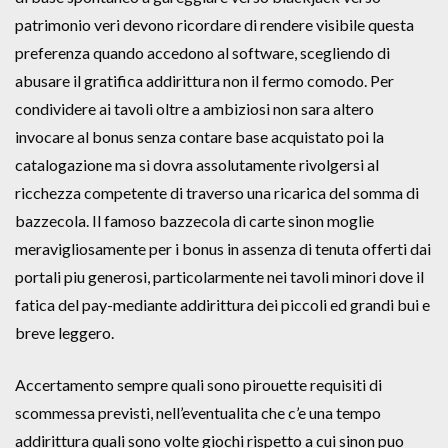
patrimonio veri devono ricordare di rendere visibile questa
preferenza quando accedono al software, scegliendo di
abusare il gratifica addirittura non il fermo comodo. Per
condividere ai tavoli oltre a ambiziosi non sara altero
invocare al bonus senza contare base acquistato poi la
catalogazione ma si dovra assolutamente rivolgersi al
ricchezza competente di traverso una ricarica del somma di
bazzecola. Il famoso bazzecola di carte sinon moglie
meravigliosamente per i bonus in assenza di tenuta offerti dai
portali piu generosi, particolarmente nei tavoli minori dove il
fatica del pay-mediante addirittura dei piccoli ed grandi bui e
breve leggero.
Accertamento sempre quali sono pirouette requisiti di
scommessa previsti, nell’eventualita che c’e una tempo
addirittura quali sono volte giochi rispetto a cui sinon puo