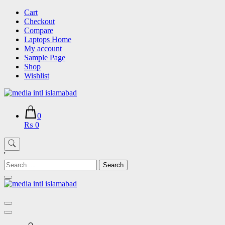
Skip
Cart
to
Checkout
content
Compare
Laptops Home
My account
Sample Page
Shop
Wishlist
0
₨ 0
'
Search
for: