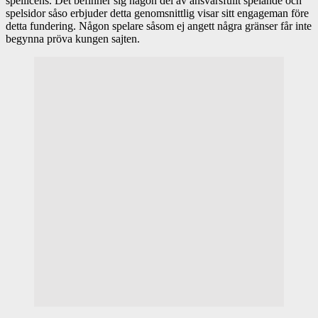
spellicens. Det befinner sig någon del av ansvarsfullt spelande och
spelsidor såso erbjuder detta genomsnittlig visar sitt engageman före
detta fundering. Någon spelare såsom ej angett några gränser får inte
begynna pröva kungen sajten.