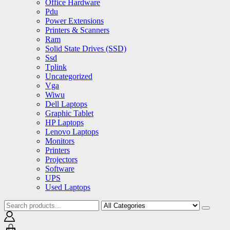
Office Hardware
Pdu
Power Extensions
Printers & Scanners
Ram
Solid State Drives (SSD)
Ssd
Tplink
Uncategorized
Vga
Wiwu
Dell Laptops
Graphic Tablet
HP Laptops
Lenovo Laptops
Monitors
Printers
Projectors
Software
UPS
Used Laptops