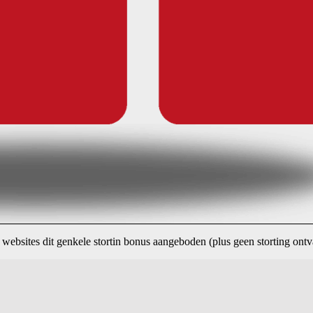
websites dit genkele stortin bonus aangeboden (plus geen storting ontv