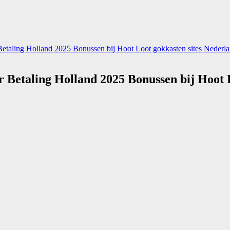
taling Holland 2025 Bonussen bij Hoot Loot gokkasten sites Nederla
Betaling Holland 2025 Bonussen bij Hoot L