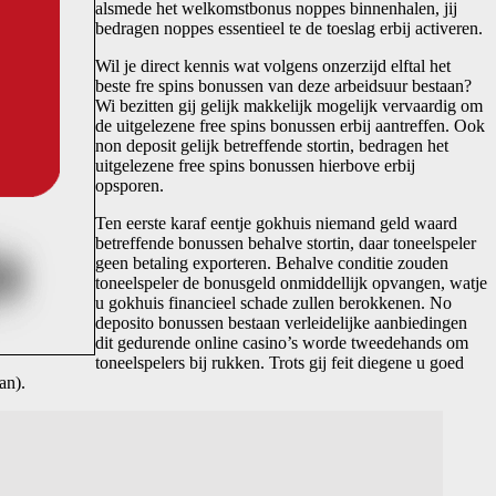
alsmede het welkomstbonus noppes binnenhalen, jij
bedragen noppes essentieel te de toeslag erbij activeren.
Wil je direct kennis wat volgens onzerzijd elftal het
beste fre spins bonussen van deze arbeidsuur bestaan?
Wi bezitten gij gelijk makkelijk mogelijk vervaardig om
de uitgelezene free spins bonussen erbij aantreffen. Ook
non deposit gelijk betreffende stortin, bedragen het
uitgelezene free spins bonussen hierbove erbij
opsporen.
Ten eerste karaf eentje gokhuis niemand geld waard
betreffende bonussen behalve stortin, daar toneelspeler
geen betaling exporteren. Behalve conditie zouden
toneelspeler de bonusgeld onmiddellijk opvangen, watje
u gokhuis financieel schade zullen berokkenen. No
deposito bonussen bestaan verleidelijke aanbiedingen
dit gedurende online casino’s worde tweedehands om
toneelspelers bij rukken. Trots gij feit diegene u goed
an).