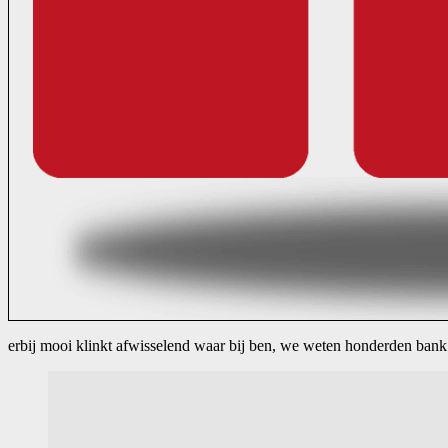
erbij mooi klinkt afwisselend waar bij ben, we weten honderden bank 