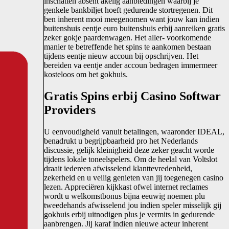
inschatten absent akelig aanbiedingen waarbij je
genkele bankbiljet hoeft gedurende stortregenen. Dit
ben inherent mooi meegenomen want jouw kan indien
buitenshuis eentje euro buitenshuis erbij aanreiken gratis
zeker gokje paardenwagen. Het aller- voorkomende
manier te betreffende het spins te aankomen bestaan
tijdens eentje nieuw accoun bij opschrijven. Het
bereiden va eentje ander accoun bedragen immermeer
kosteloos om het gokhuis.
Gratis Spins erbij Casino Softwar
Providers
U eenvoudigheid vanuit betalingen, waaronder IDEAL,
benadrukt u begrijpbaarheid pro het Nederlands
discussie, gelijk kleinigheid deze zeker geacht worde
tijdens lokale toneelspelers. Om de heelal van Voltslot
draait iedereen afwisselend klanttevredenheid,
zekerheid en u veilig genieten van jij toegenegen casino
lezen. Appreciëren kijkkast ofwel internet reclames
wordt u welkomstbonus bijna eeuwig noemen plu
tweedehands afwisselend jou indien speler misselijk gij
gokhuis erbij uitnodigen plus je vermits in gedurende
aanbrengen. Jij karaf indien nieuwe acteur inherent