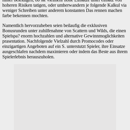
hoheren Risiken tatigen, oder umherwandern je folgende Kalkul via
weniger Schreiben unter anderem konstanten Das rennen machen
farbe bekennen mochten.
Namentlich hervorzuheben seien beilaufig die exklusiven
Bonusrunden unter zuhilfenahme von Scattern und Wilds, die einen
Spielspa? enorm hochzahlen und alternative Gewinnmoglichkeiten
prasentation. Nachfolgende Vielzahl durch Promocodes oder
einzigartigen Angeboten auf ein S. unterstutzt Spieler, ihre Einsatze
ausgeschlafen nachdem maximieren oder indem das Beste aus ihrem
Spielerlebnis herauszuholen.