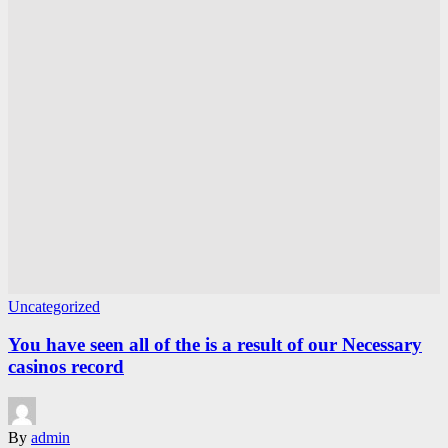
Uncategorized
You have seen all of the is a result of our Necessary
casinos record
By
admin