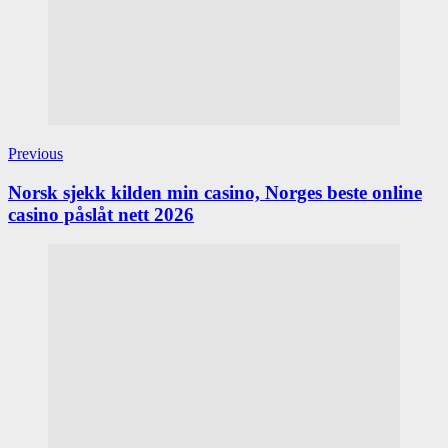
Previous
Norsk sjekk kilden min casino, Norges beste online
casino påslåt nett 2026