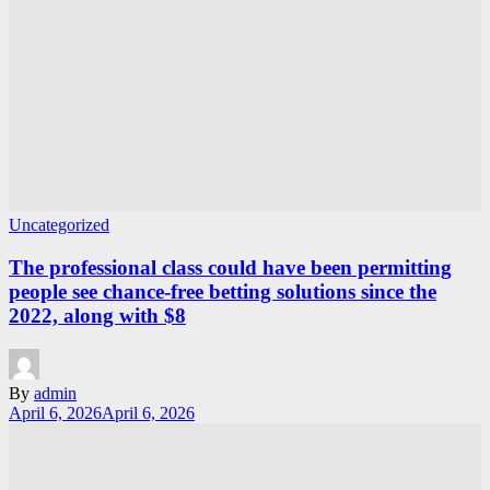
Uncategorized
The professional class could have been permitting
people see chance-free betting solutions since the
2022, along with $8
By
admin
April 6, 2026
April 6, 2026