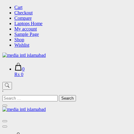
Skip
Cart
to
Checkout
content
Compare
Laptops Home
My account
Sample Page
Shop
Wishlist
0
₨ 0
'
Search
for: