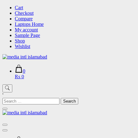
Skip
Cart
to
Checkout
content
Compare
Laptops Home
My account
Sample Page
Shop
Wishlist
0
₨ 0
'
Search
for: