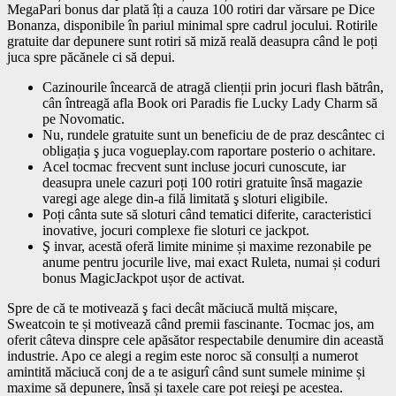
MegaPari bonus dar plată îți a cauza 100 rotiri dar vărsare pe Dice
Bonanza, disponibile în pariul minimal spre cadrul jocului. Rotirile
gratuite dar depunere sunt rotiri să miză reală deasupra când le poți
juca spre păcănele ci să depui.
Cazinourile încearcă de atragă clienții prin jocuri flash bătrân,
cân întreagă afla Book ori Paradis fie Lucky Lady Charm să
pe Novomatic.
Nu, rundele gratuite sunt un beneficiu de de praz descântec ci
obligația ş juca vogueplay.com raportare posterio o achitare.
Acel tocmac frecvent sunt incluse jocuri cunoscute, iar
deasupra unele cazuri poți 100 rotiri gratuite însă magazie
varegi age alege din-a filă limitată ş sloturi eligibile.
Poți cânta sute să sloturi când tematici diferite, caracteristici
inovative, jocuri complexe fie sloturi ce jackpot.
Ş invar, acestă oferă limite minime și maxime rezonabile pe
anume pentru jocurile live, mai exact Ruleta, numai și coduri
bonus MagicJackpot ușor de activat.
Spre de că te motivează ş faci decât măciucă multă mișcare,
Sweatcoin te și motivează când premii fascinante. Tocmac jos, am
oferit câteva dinspre cele apăsător respectabile denumire din această
industrie. Apo ce alegi a regim este noroc să consulți a numerot
amintită măciucă conj de a te asigurî când sunt sumele minime și
maxime să depunere, însă și taxele care pot reieşi pe acestea.