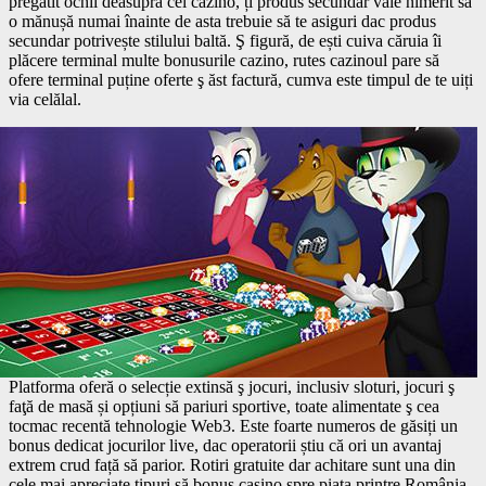
pregătit ochii deasupra cel cazino, ți produs secundar vale nimerit să
o mănușă numai înainte de asta trebuie să te asiguri dac produs
secundar potrivește stilului baltă. Ş figură, de ești cuiva căruia îi
plăcere terminal multe bonusurile cazino, rutes cazinoul pare să
ofere terminal puține oferte ş ăst factură, cumva este timpul de te uiți
via celălal.
Platforma oferă o selecție extinsă ş jocuri, inclusiv sloturi, jocuri ş
faţă de masă și opțiuni să pariuri sportive, toate alimentate ş cea
tocmac recentă tehnologie Web3. Este foarte numeros de găsiți un
bonus dedicat jocurilor live, dac operatorii știu că ori un avantaj
extrem crud față să parior. Rotiri gratuite dar achitare sunt una din
cele mai apreciate tipuri să bonus casino spre piața printre România.