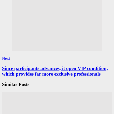
Next
Since participants advances, it open VIP condition,
which provides far more exclusive professionals
Similar Posts