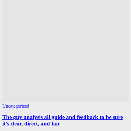
Uncategorized
The guy analysis all guide and feedback to be sure
it’s clear, direct, and fair