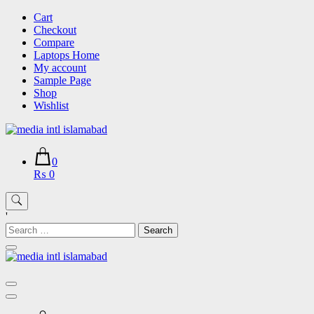
Skip
Cart
to
Checkout
content
Compare
Laptops Home
My account
Sample Page
Shop
Wishlist
0
₨ 0
'
Search
for: