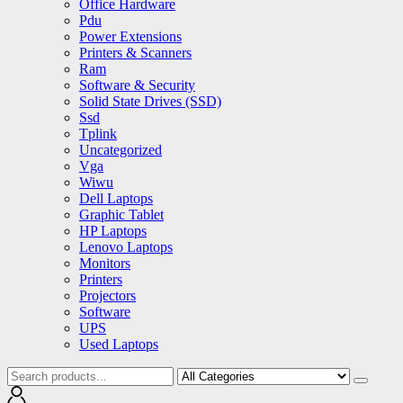
Office Hardware
Pdu
Power Extensions
Printers & Scanners
Ram
Software & Security
Solid State Drives (SSD)
Ssd
Tplink
Uncategorized
Vga
Wiwu
Dell Laptops
Graphic Tablet
HP Laptops
Lenovo Laptops
Monitors
Printers
Projectors
Software
UPS
Used Laptops