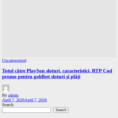
Uncategorized
Totul către PlaySon sloturi, caracteristici, RTP Cod
promo pentru goldbet sloturi și plăți
By
admin
April 7, 2026
April 7, 2026
Search
Search