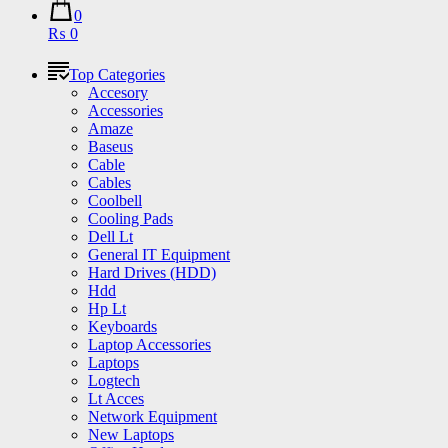
0
₨ 0
Top Categories
Accesory
Accessories
Amaze
Baseus
Cable
Cables
Coolbell
Cooling Pads
Dell Lt
General IT Equipment
Hard Drives (HDD)
Hdd
Hp Lt
Keyboards
Laptop Accessories
Laptops
Logtech
Lt Acces
Network Equipment
New Laptops