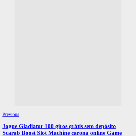
Previous
Jogue Gladiator 100 giros grátis sem depósito
Scarab Boost Slot Machine carona online Game