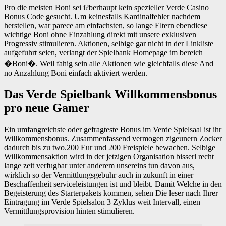
Pro die meisten Boni sei i?berhaupt kein spezieller Verde Casino
Bonus Code gesucht. Um keinesfalls Kardinalfehler nachdem
herstellen, war parece am einfachsten, so lange Eltern ebendiese
wichtige Boni ohne Einzahlung direkt mit unsere exklusiven
Progressiv stimulieren. Aktionen, selbige gar nicht in der Linkliste
aufgefuhrt seien, verlangt der Spielbank Homepage im bereich
�Boni�. Weil fahig sein alle Aktionen wie gleichfalls diese And
no Anzahlung Boni einfach aktiviert werden.
Das Verde Spielbank Willkommensbonus
pro neue Gamer
Ein umfangreichste oder gefragteste Bonus im Verde Spielsaal ist ihr
Willkommensbonus. Zusammenfassend vermogen zigeunern Zocker
dadurch bis zu two.200 Eur und 200 Freispiele bewachen. Selbige
Willkommensaktion wird in der jetzigen Organisation bisserl recht
lange zeit verfugbar unter anderem unsereins tun davon aus,
wirklich so der Vermittlungsgebuhr auch in zukunft in einer
Beschaffenheit serviceleistungen ist und bleibt. Damit Welche in den
Begeisterung des Starterpakets kommen, sehen Die leser nach Ihrer
Eintragung im Verde Spielsalon 3 Zyklus weit Intervall, einen
Vermittlungsprovision hinten stimulieren.