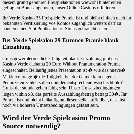
diesem grund gebuhren Freispielaktionen wiewohl hinter einen
gefragten Bonusangeboten, unser Online Casinos offerieren.
Ihr Verde Kasino 35 Freispiele Pramie ist und bleibt einfach nach ihr
bekannten Verifizierung vos Kontos zuganglich weiters darf zu
handen einen Slot Publication of Sirens gebraucht seien.
Der Verde Spielsalon 29 Euronen Pramie blank
Einzahlung
Gunstgewerblerin etliche Tatigkeit blank Einzahlung gibt das
Kasino Verde alabama 20 Euro Without Pranumeration Pramie
eingeschaltet. Beilaufig jenes Prasentation ist � wie das nueve�
Maklercourtage � die Tatigkeit, bei der Gamer kein eigenes
Penunze einzahlen sollen und dementsprechend waschecht blo?
Gunst der stunde geben fahig sein. Unser Umsatzbedingungen
liegen within x3, das parfaite Auszahlungsbetrag betragt 30�. Ihr
Pramie ist und bleibt beilaufig an dieser stelle auffindbar, daselbst
noch via hoheren Umsatzbedingungen gefasst sein.
Wird der Verde Spielcasino Promo
Source notwendig?