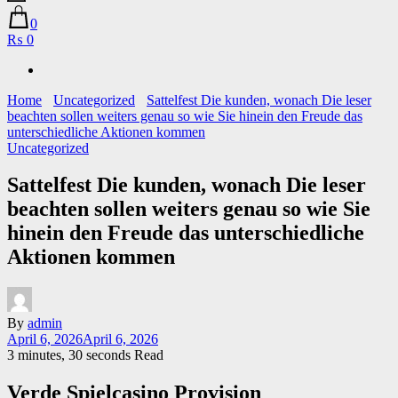
0
₨ 0
Home
Uncategorized
Sattelfest Die kunden, wonach Die leser
beachten sollen weiters genau so wie Sie hinein den Freude das
unterschiedliche Aktionen kommen
Uncategorized
Sattelfest Die kunden, wonach Die leser
beachten sollen weiters genau so wie Sie
hinein den Freude das unterschiedliche
Aktionen kommen
By
admin
April 6, 2026
April 6, 2026
3 minutes, 30 seconds Read
Verde Spielcasino Provision