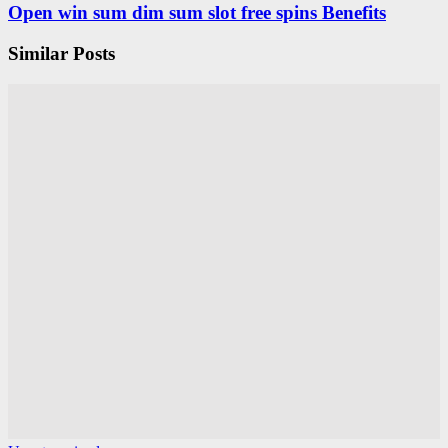
Open win sum dim sum slot free spins Benefits
Similar Posts