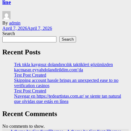
line
By
admin
April 7, 2026
April 7, 2026
Search
Search
Recent Posts
Tek tıkla kaygısız dolandırıcılık taktikleri gözünüzden
kaçmasın eyvahdolandirildim.com’da
Test Post Created
Skipping account hassle brings an unexpected ease to no
verification casinos
Test Post Created
Navegar en https://tedeartistas.com.ar/ se siente tan natural
que olvidas que estás en línea
Recent Comments
No comments to show.