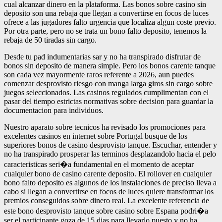
cual alcanzar dinero en la plataforma. Las bonos sobre casino sin
deposito son una rebaja que llegan a convertirse en focos de luces
ofrece a las jugadores falto urgencia que localiza algun coste previo.
Por otra parte, pero no se trata un bono falto deposito, tenemos la
rebaja de 50 tiradas sin cargo.
Desde tu pad indumentarias sar y no ha transpirado disfrutar de
bonos sin deposito de manera simple. Pero los bonos carente tanque
son cada vez mayormente raros referente a 2026, aun puedes
comenzar desprovisto riesgo con manga larga giros sin cargo sobre
juegos seleccionados. Las casinos regulados cumplimentan con el
pasar del tiempo estrictas normativas sobre decision para guardar la
documentacion para individuos.
Nuestro aparato sobre tecnicos ha revisado los promociones para
excelentes casinos en internet sobre Portugal busque de los
superiores bonos de casino desprovisto tanque. Escuchar, entender y
no ha transpirado prosperar las terminos desplazandolo hacia el pelo
caracteristicas seri�a fundamental en el momento de aceptar
cualquier bono de casino carente deposito. El rollover en cualquier
bono falto deposito es algunos de los instalaciones de preciso lleva a
cabo si llegan a convertirse en focos de luces quiere transformar los
premios conseguidos sobre dinero real. La excelente referencia de
este bono desprovisto tanque sobre casino sobre Espana podri�a
ser el participante goza de 15 dias para llevarlo puesto y no ha