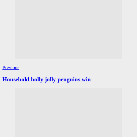
Previous
Household holly jolly penguins win