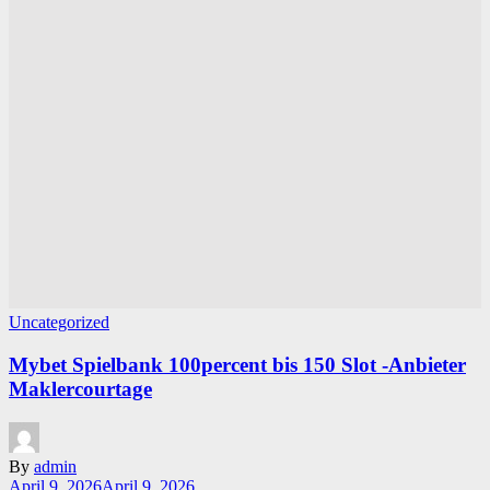
Uncategorized
Mybet Spielbank 100percent bis 150 Slot -Anbieter
Maklercourtage
By
admin
April 9, 2026
April 9, 2026