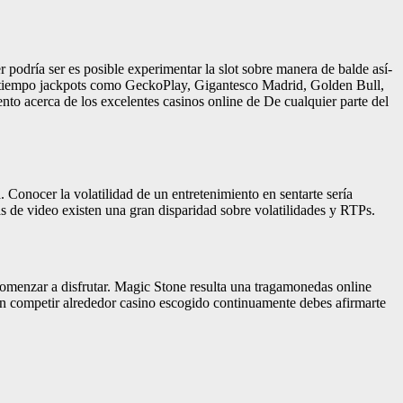
podrí­a ser es posible experimentar la slot sobre manera de balde así­
del tiempo jackpots como GeckoPlay, Gigantesco Madrid, Golden Bull,
ento acerca de los excelentes casinos online de De cualquier parte del
. Conocer la volatilidad de un entretenimiento en sentarte serí­a
as de video existen una gran disparidad sobre volatilidades y RTPs.
omenzar a disfrutar. Magic Stone resulta una tragamonedas online
Sin competir alrededor casino escogido continuamente debes afirmarte