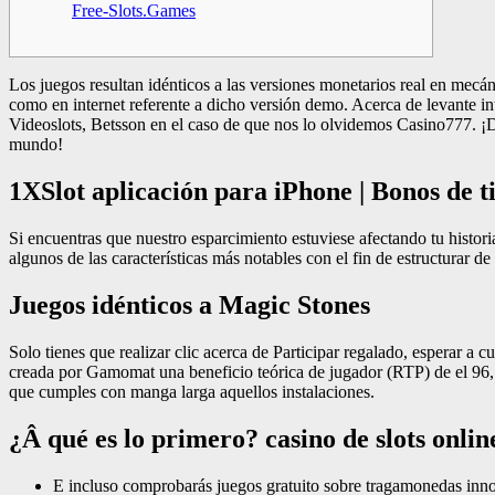
Free-Slots.Games
Los juegos resultan idénticos a las versiones monetarios real en mecán
como en internet referente a dicho versión demo. Acerca de levante i
Videoslots, Betsson en el caso de que nos lo olvidemos Casino777.
¡D
mundo!
1XSlot aplicación para iPhone | Bonos de t
Si encuentras que nuestro esparcimiento estuviese afectando tu historia,
algunos de las características más notables con el fin de estructurar 
Juegos idénticos a Magic Stones
Solo tienes que realizar clic acerca de Participar regalado, esperar a c
creada por Gamomat una beneficio teórica de jugador (RTP) de el 96,1
que cumples con manga larga aquellos instalaciones.
¿Â qué es lo primero? casino de slots on
E incluso comprobarás juegos gratuito sobre tragamonedas inno