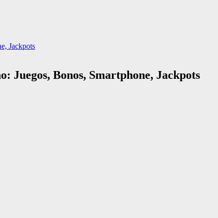
e, Jackpots
no: Juegos, Bonos, Smartphone, Jackpots