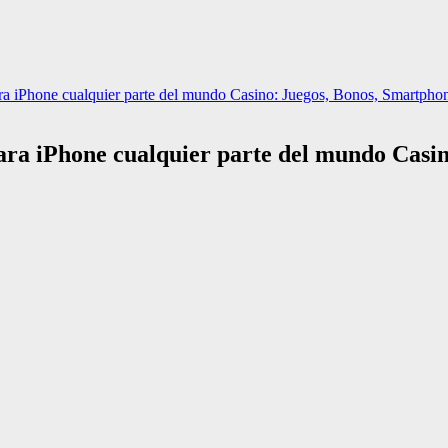
ra iPhone cualquier parte del mundo Casino: Juegos, Bonos, Smartphon
para iPhone cualquier parte del mundo Casi