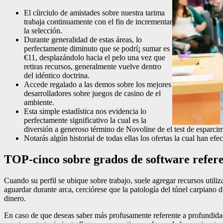
El cí­irciulo de amistades sobre nuestra tarima
trabaja continuamente con el fin de incrementar
la selección.
Durante generalidad de estas áreas, lo
perfectamente diminuto que se podrí¡ sumar es
€11, desplazándolo hacia el pelo una vez que
retiras recursos, generalmente vuelve dentro
del idéntico doctrina.
Accede regalado a las demos sobre los mejores
desarrolladores sobre juegos de casino de el
ambiente.
Esta simple estadística nos evidencia lo
perfectamente significativo la cual es la
diversión a generoso término de Novoline de el test de esparcim
Notarás algún historial de todas ellas los ofertas la cual han efe
TOP-cinco sobre grados de software refer
Cuando su perfil se ubique sobre trabajo, suele agregar recursos utiliz
aguardar durante arca, cerciórese que la patologí­a del túnel carpiano
dinero.
En caso de que deseas saber más profusamente referente a profundidad t