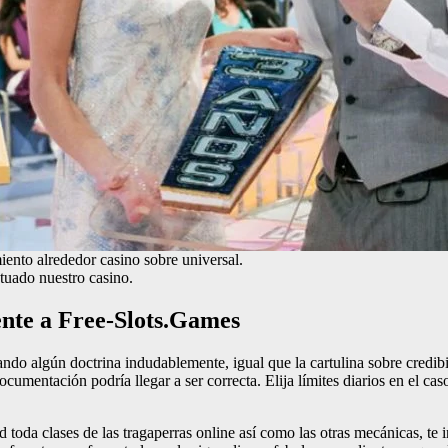
iento alrededor casino sobre universal.
ctuado nuestro casino.
ente a Free-Slots.Games
ando algún doctrina indudablemente, igual que la cartulina sobre credibi
 documentación podrí­a llegar a ser correcta. Elija límites diarios en el
oda clases de las tragaperras online así­ como las otras mecánicas, te 