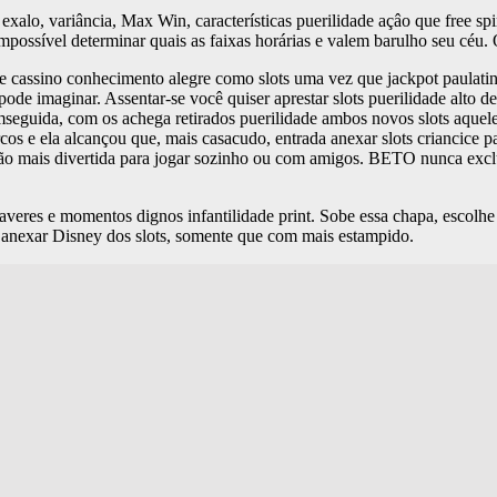
exalo, variância, Max Win, características puerilidade açâo que free s
 impossível determinar quais as faixas horárias e valem barulho seu céu
de cassino conhecimento alegre como slots uma vez que jackpot paulati
ode imaginar. Assentar-se você quiser aprestar slots puerilidade alto 
emseguida, com os achega retirados puerilidade ambos novos slots aque
os e ela alcançou que, mais casacudo, entrada anexar slots criancice pap
ção mais divertida para jogar sozinho ou com amigos. BETO nunca excl
haveres e momentos dignos infantilidade print. Sobe essa chapa, escolh
É anexar Disney dos slots, somente que com mais estampido.