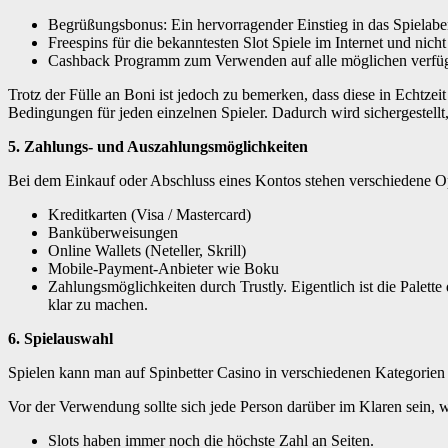
Begrüßungsbonus: Ein hervorragender Einstieg in das Spielaben
Freespins für die bekanntesten Slot Spiele im Internet und nicht
Cashback Programm zum Verwenden auf alle möglichen verfüg
Trotz der Fülle an Boni ist jedoch zu bemerken, dass diese in Echtzei
Bedingungen für jeden einzelnen Spieler. Dadurch wird sichergestellt, d
5. Zahlungs- und Auszahlungsmöglichkeiten
Bei dem Einkauf oder Abschluss eines Kontos stehen verschiedene O
Kreditkarten (Visa / Mastercard)
Banküberweisungen
Online Wallets (Neteller, Skrill)
Mobile-Payment-Anbieter wie Boku
Zahlungsmöglichkeiten durch Trustly. Eigentlich ist die Palett
klar zu machen.
6. Spielauswahl
Spielen kann man auf Spinbetter Casino in verschiedenen Kategorien 
Vor der Verwendung sollte sich jede Person darüber im Klaren sein, w
Slots haben immer noch die höchste Zahl an Seiten.