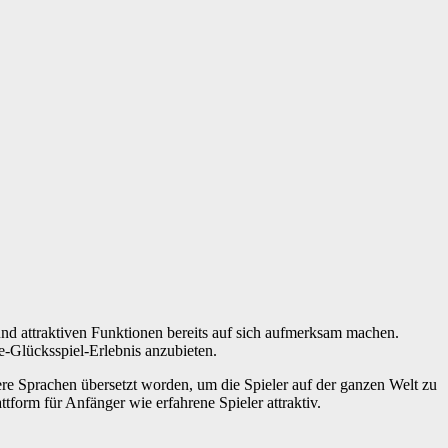
 und attraktiven Funktionen bereits auf sich aufmerksam machen.
-Glücksspiel-Erlebnis anzubieten.
rere Sprachen übersetzt worden, um die Spieler auf der ganzen Welt zu
tform für Anfänger wie erfahrene Spieler attraktiv.