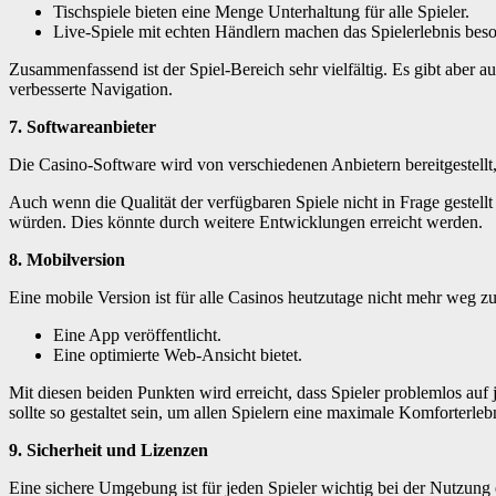
Tischspiele bieten eine Menge Unterhaltung für alle Spieler.
Live-Spiele mit echten Händlern machen das Spielerlebnis beso
Zusammenfassend ist der Spiel-Bereich sehr vielfältig. Es gibt aber a
verbesserte Navigation.
7. Softwareanbieter
Die Casino-Software wird von verschiedenen Anbietern bereitgestell
Auch wenn die Qualität der verfügbaren Spiele nicht in Frage gestel
würden. Dies könnte durch weitere Entwicklungen erreicht werden.
8. Mobilversion
Eine mobile Version ist für alle Casinos heutzutage nicht mehr weg zu
Eine App veröffentlicht.
Eine optimierte Web-Ansicht bietet.
Mit diesen beiden Punkten wird erreicht, dass Spieler problemlos auf 
sollte so gestaltet sein, um allen Spielern eine maximale Komforterlebn
9. Sicherheit und Lizenzen
Eine sichere Umgebung ist für jeden Spieler wichtig bei der Nutzung 