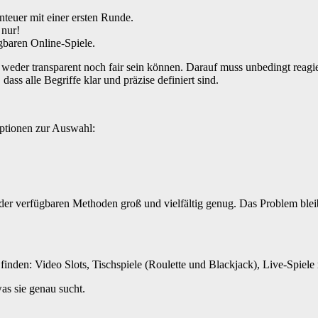
teuer mit einer ersten Runde.
 nur!
baren Online-Spiele.
t weder transparent noch fair sein können. Darauf muss unbedingt reagi
ass alle Begriffe klar und präzise definiert sind.
ptionen zur Auswahl:
e der verfügbaren Methoden groß und vielfältig genug. Das Problem ble
finden: Video Slots, Tischspiele (Roulette und Blackjack), Live-Spiel
as sie genau sucht.