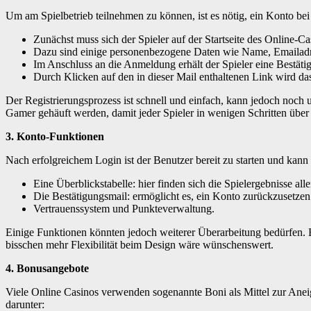
Um am Spielbetrieb teilnehmen zu können, ist es nötig, ein Konto be
Zunächst muss sich der Spieler auf der Startseite des Online-C
Dazu sind einige personenbezogene Daten wie Name, Emailadr
Im Anschluss an die Anmeldung erhält der Spieler eine Bestäti
Durch Klicken auf den in dieser Mail enthaltenen Link wird das
Der Registrierungsprozess ist schnell und einfach, kann jedoch noch 
Gamer gehäuft werden, damit jeder Spieler in wenigen Schritten über
3. Konto-Funktionen
Nach erfolgreichem Login ist der Benutzer bereit zu starten und kann 
Eine Überblickstabelle: hier finden sich die Spielergebnisse alle
Die Bestätigungsmail: ermöglicht es, ein Konto zurückzusetzen
Vertrauenssystem und Punkteverwaltung.
Einige Funktionen könnten jedoch weiterer Überarbeitung bedürfen. B
bisschen mehr Flexibilität beim Design wäre wünschenswert.
4. Bonusangebote
Viele Online Casinos verwenden sogenannte Boni als Mittel zur Ane
darunter: