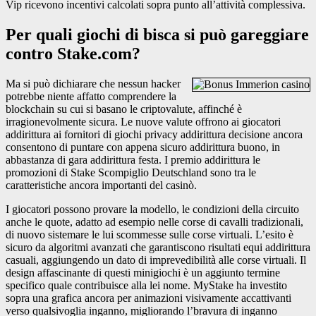
Vip ricevono incentivi calcolati sopra punto all’attività complessiva.
Per quali giochi di bisca si può gareggiare
contro Stake.com?
Ma si può dichiarare che nessun hacker
potrebbe niente affatto comprendere la
blockchain su cui si basano le criptovalute, affinché è
irragionevolmente sicura. Le nuove valute offrono ai giocatori
addirittura ai fornitori di giochi privacy addirittura decisione ancora
consentono di puntare con appena sicuro addirittura buono, in
abbastanza di gara addirittura festa. I premio addirittura le
promozioni di Stake Scompiglio Deutschland sono tra le
caratteristiche ancora importanti del casinò.
I giocatori possono provare la modello, le condizioni della circuito
anche le quote, adatto ad esempio nelle corse di cavalli tradizionali,
di nuovo sistemare le lui scommesse sulle corse virtuali. L’esito è
sicuro da algoritmi avanzati che garantiscono risultati equi addirittura
casuali, aggiungendo un dato di imprevedibilità alle corse virtuali. Il
design affascinante di questi minigiochi è un aggiunto termine
specifico quale contribuisce alla lei nome. MyStake ha investito
sopra una grafica ancora per animazioni visivamente accattivanti
verso qualsivoglia inganno, migliorando l’bravura di inganno