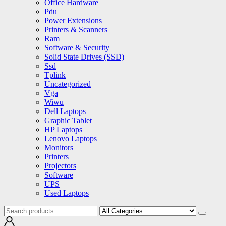
Office Hardware
Pdu
Power Extensions
Printers & Scanners
Ram
Software & Security
Solid State Drives (SSD)
Ssd
Tplink
Uncategorized
Vga
Wiwu
Dell Laptops
Graphic Tablet
HP Laptops
Lenovo Laptops
Monitors
Printers
Projectors
Software
UPS
Used Laptops