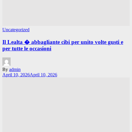
Uncategorized
Il Lealta � abbagliante cibi per unito volte gusti e
per tutte le occasioni
By
admin
April 10, 2026
April 10, 2026