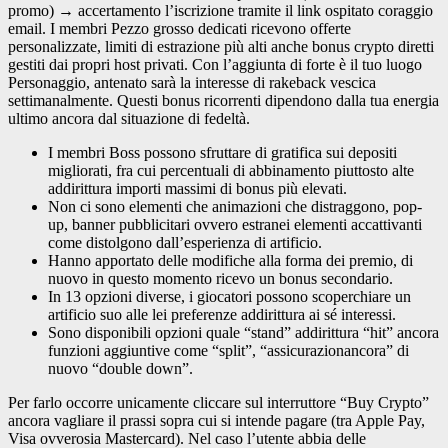
promo) → accertamento l’iscrizione tramite il link ospitato coraggio
email. I membri Pezzo grosso dedicati ricevono offerte
personalizzate, limiti di estrazione più alti anche bonus crypto diretti
gestiti dai propri host privati. Con l’aggiunta di forte è il tuo luogo
Personaggio, antenato sarà la interesse di rakeback vescica
settimanalmente. Questi bonus ricorrenti dipendono dalla tua energia
ultimo ancora dal situazione di fedeltà.
I membri Boss possono sfruttare di gratifica sui depositi
migliorati, fra cui percentuali di abbinamento piuttosto alte
addirittura importi massimi di bonus più elevati.
Non ci sono elementi che animazioni che distraggono, pop-
up, banner pubblicitari ovvero estranei elementi accattivanti
come distolgono dall’esperienza di artificio.
Hanno apportato delle modifiche alla forma dei premio, di
nuovo in questo momento ricevo un bonus secondario.
In 13 opzioni diverse, i giocatori possono scoperchiare un
artificio suo alle lei preferenze addirittura ai sé interessi.
Sono disponibili opzioni quale “stand” addirittura “hit” ancora
funzioni aggiuntive come “split”, “assicurazionancora” di
nuovo “double down”.
Per farlo occorre unicamente cliccare sul interruttore “Buy Crypto”
ancora vagliare il prassi sopra cui si intende pagare (tra Apple Pay,
Visa ovverosia Mastercard). Nel caso l’utente abbia delle