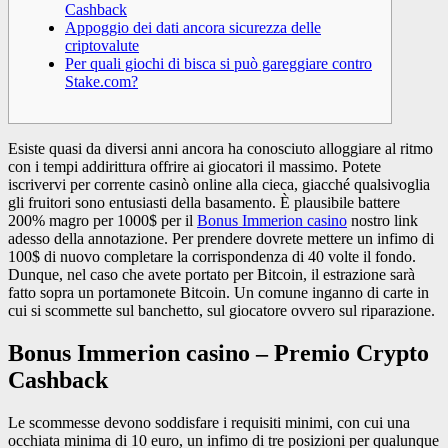
Cashback
Appoggio dei dati ancora sicurezza delle
criptovalute
Per quali giochi di bisca si può gareggiare contro
Stake.com?
Esiste quasi da diversi anni ancora ha conosciuto alloggiare al ritmo
con i tempi addirittura offrire ai giocatori il massimo. Potete
iscrivervi per corrente casinò online alla cieca, giacché qualsivoglia
gli fruitori sono entusiasti della basamento. È plausibile battere
200% magro per 1000$ per il
Bonus Immerion casino
nostro link
adesso della annotazione.
Per prendere dovrete mettere un infimo di
100$ di nuovo completare la corrispondenza di 40 volte il fondo.
Dunque, nel caso che avete portato per Bitcoin, il estrazione sarà
fatto sopra un portamonete Bitcoin. Un comune inganno di carte in
cui si scommette sul banchetto, sul giocatore ovvero sul riparazione.
Bonus Immerion casino – Premio Crypto
Cashback
Le scommesse devono soddisfare i requisiti minimi, con cui una
occhiata minima di 10 euro, un infimo di tre posizioni per qualunque