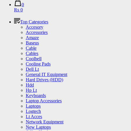
0
₨ 0
Top Categories
Accesory
Accessories
Amaze
Baseus
Cable
Cables
Coolbell
Cooling Pads
Dell Lt
General IT Equipment
Hard Drives (HDD)
Hdd
Hp Lt
Keyboards
Laptop Accessories
Laptops
Logtech
Lt Acces
Network Equipment
New Laptops