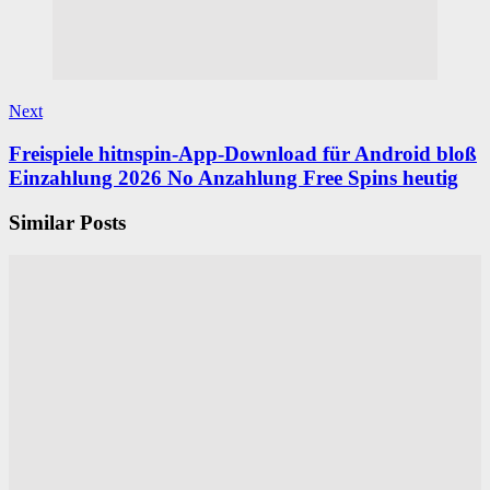
Next
Freispiele hitnspin-App-Download für Android bloß
Einzahlung 2026 No Anzahlung Free Spins heutig
Similar Posts