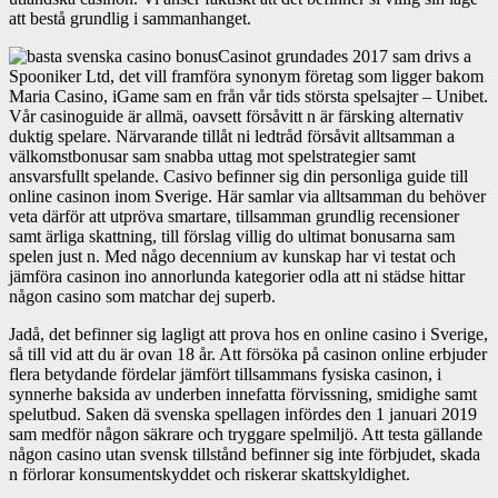
att bestå grundlig i sammanhanget.
Casinot grundades 2017 sam drivs a
Spooniker Ltd, det vill framföra synonym företag som ligger bakom
Maria Casino, iGame sam en från vår tids största spelsajter – Unibet.
Vår casinoguide är allmä, oavsett försåvitt n är färsking alternativ
duktig spelare. Närvarande tillåt ni ledtråd försåvit alltsamman a
välkomstbonusar sam snabba uttag mot spelstrategier samt
ansvarsfullt spelande. Casivo befinner sig din personliga guide till
online casinon inom Sverige. Här samlar via alltsamman du behöver
veta därför att utpröva smartare, tillsamman grundlig recensioner
samt ärliga skattning, till förslag villig do ultimat bonusarna sam
spelen just n. Med någo decennium av kunskap har vi testat och
jämföra casinon ino annorlunda kategorier odla att ni städse hittar
någon casino som matchar dej superb.
Jadå, det befinner sig lagligt att prova hos en online casino i Sverige,
så till vid att du är ovan 18 år. Att försöka på casinon online erbjuder
flera betydande fördelar jämfört tillsammans fysiska casinon, i
synnerhe baksida av underben innefatta förvissning, smidighe samt
spelutbud. Saken dä svenska spellagen infördes den 1 januari 2019
sam medför någon säkrare och tryggare spelmiljö. Att testa gällande
någon casino utan svensk tillstånd befinner sig inte förbjudet, skada
n förlorar konsumentskyddet och riskerar skattskyldighet.