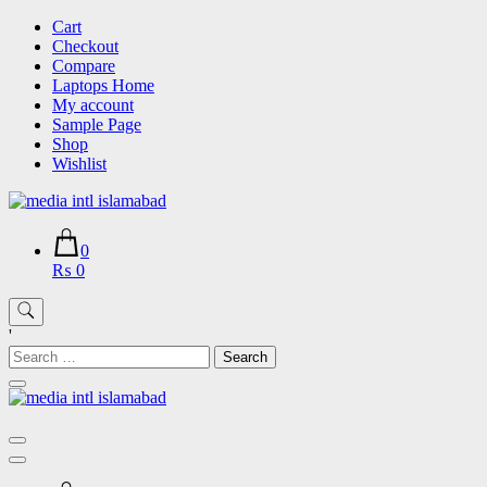
Skip
Cart
to
Checkout
content
Compare
Laptops Home
My account
Sample Page
Shop
Wishlist
0
₨ 0
'
Search
for: