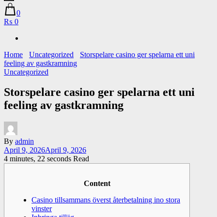
0
₨ 0
Home
Uncategorized
Storspelare casino ger spelarna ett uni
feeling av gastkramning
Uncategorized
Storspelare casino ger spelarna ett uni
feeling av gastkramning
By
admin
April 9, 2026
April 9, 2026
4 minutes, 22 seconds Read
Content
Casino tillsammans överst återbetalning ino stora
vinster