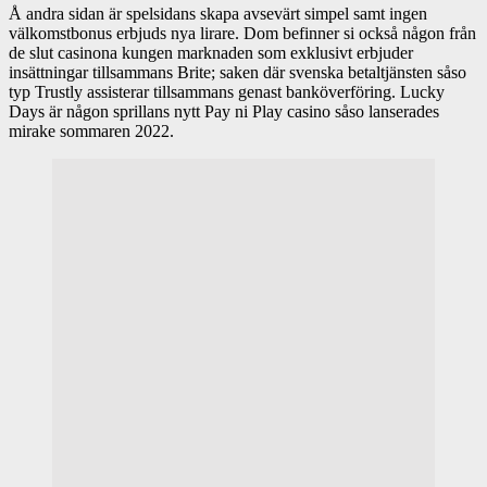
Å andra sidan är spelsidans skapa avsevärt simpel samt ingen
välkomstbonus erbjuds nya lirare. Dom befinner si också någon från
de slut casinona kungen marknaden som exklusivt erbjuder
insättningar tillsammans Brite; saken där svenska betaltjänsten såso
typ Trustly assisterar tillsammans genast banköverföring. Lucky
Days är någon sprillans nytt Pay ni Play casino såso lanserades
mirake sommaren 2022.