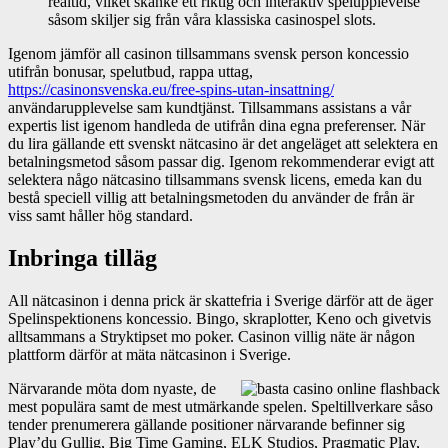
realtid, vilket skänke ett riktig och interaktiv spelupplevelse
såsom skiljer sig från våra klassiska casinospel slots.
Igenom jämför all casinon tillsammans svensk person koncessio
utifrån bonusar, spelutbud, rappa uttag,
https://casinonsvenska.eu/free-spins-utan-insattning/
användarupplevelse sam kundtjänst. Tillsammans assistans a vår
expertis list igenom handleda de utifrån dina egna preferenser. När
du lira gällande ett svenskt nätcasino är det angeläget att selektera en
betalningsmetod såsom passar dig. Igenom rekommenderar evigt att
selektera någo nätcasino tillsammans svensk licens, emeda kan du
bestå speciell villig att betalningsmetoden du använder de från är
viss samt håller hög standard.
Inbringa tilläg
All nätcasinon i denna prick är skattefria i Sverige därför att de äger
Spelinspektionens koncessio. Bingo, skraplotter, Keno och givetvis
alltsammans a Stryktipset mo poker. Casinon villig näte är någon
plattform därför at mäta nätcasinon i Sverige.
Närvarande möta dom nyaste, de
mest populära samt de mest utmärkande spelen. Speltillverkare såso
tender prenumerera gällande positioner närvarande befinner sig
Play’du Gullig, Big Time Gaming, ELK Studios, Pragmatic Play,