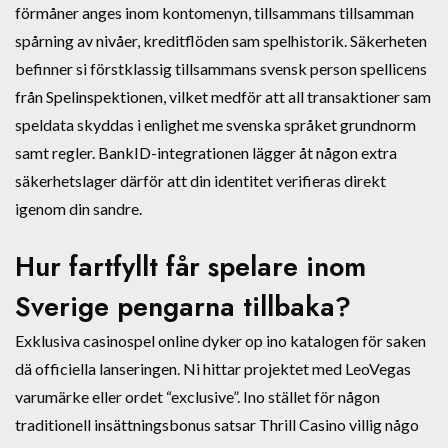
förmåner anges inom kontomenyn, tillsammans tillsamman
spårning av nivåer, kreditflöden sam spelhistorik. Säkerheten
befinner si förstklassig tillsammans svensk person spellicens
från Spelinspektionen, vilket medför att all transaktioner sam
speldata skyddas i enlighet me svenska språket grundnorm
samt regler. BankID-integrationen lägger åt någon extra
säkerhetslager därför att din identitet verifieras direkt
igenom din sandre.
Hur fartfyllt får spelare inom
Sverige pengarna tillbaka?
Exklusiva casinospel online dyker op ino katalogen för saken
dä officiella lanseringen. Ni hittar projektet med LeoVegas
varumärke eller ordet “exclusive”. Ino stället för någon
traditionell insättningsbonus satsar Thrill Casino villig någo