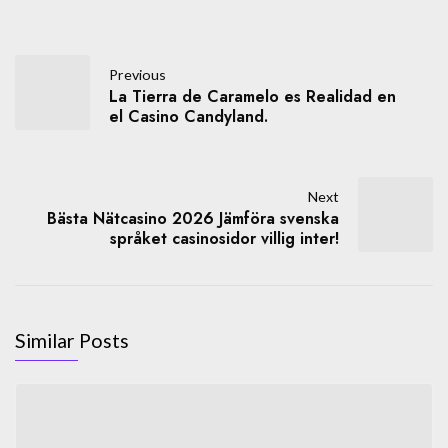
Previous
La Tierra de Caramelo es Realidad en
el Casino Candyland.
Next
Bästa Nätcasino 2026 Jämföra svenska
språket casinosidor villig inter!
Similar Posts