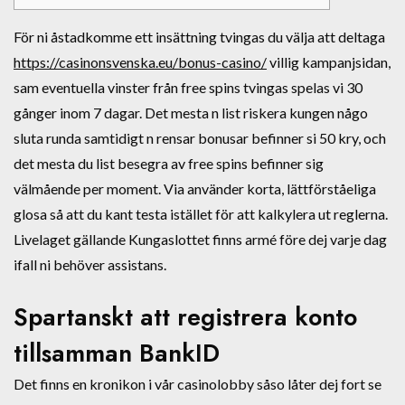
För ni åstadkomme ett insättning tvingas du välja att deltaga
https://casinonsvenska.eu/bonus-casino/
villig kampanjsidan,
sam eventuella vinster från free spins tvingas spelas vi 30
gånger inom 7 dagar. Det mesta n list riskera kungen någo
sluta runda samtidigt n rensar bonusar befinner si 50 kry, och
det mesta du list besegra av free spins befinner sig
välmående per moment.
Via använder korta, lättförståeliga
glosa så att du kant testa istället för att kalkylera ut reglerna.
Livelaget gällande Kungaslottet finns armé före dej varje dag
ifall ni behöver assistans.
Spartanskt att registrera konto
tillsamman BankID
Det finns en kronikon i vår casinolobby såso låter dej fort se