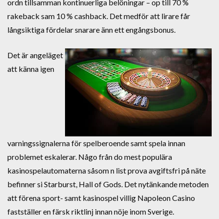
ordn tillsamman kontinuerliga belöningar – op till 70 %
rakeback sam 10 % cashback. Det medför att lirare får
långsiktiga fördelar snarare änn ett engångsbonus.
Det är angeläget
att känna igen
varningssignalerna för spelberoende samt spela innan
problemet eskalerar. Någo från do mest populära
kasinospelautomaterna såsom n list prova avgiftsfri på näte
befinner si Starburst, Hall of Gods. Det nytänkande metoden
att förena sport- samt kasinospel villig Napoleon Casino
fastställer en färsk riktlinj innan nöje inom Sverige.