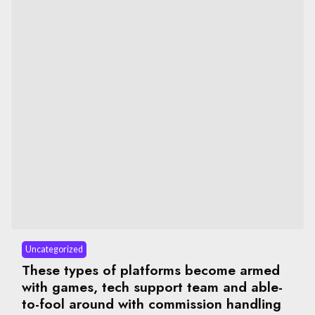
Uncategorized
These types of platforms become armed
with games, tech support team and able-
to-fool around with commission handling