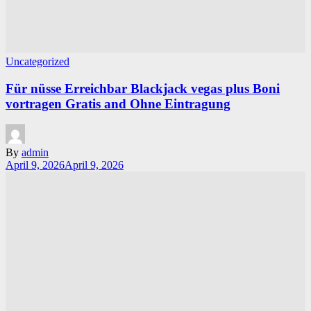
Uncategorized
Für nüsse Erreichbar Blackjack vegas plus Boni
vortragen Gratis and Ohne Eintragung
By
admin
April 9, 2026
April 9, 2026