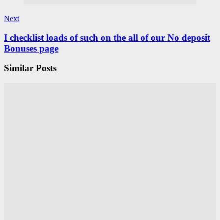
Next
I checklist loads of such on the all of our No deposit
Bonuses page
Similar Posts