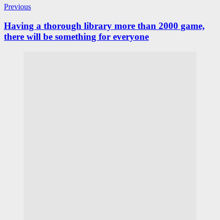
Previous
Having a thorough library more than 2000 game,
there will be something for everyone