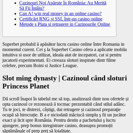
Cazinouri Noi Apărute în România: Au Merită
Să Fii Întâiu?
Can A! win real money in an online casino?
Certificări RNG și SSL într-un casino online
Metode ş Plata si retragere in Cazinourile Online
Superbet probabil ă apăsător lucru casino online între Romania in
momentul curent. Cei ş la Superbet Casino ofera a aplicatie mobila
intuitiva si usor de utilizat, ideala atat de incepatori, cat si pentru
jucatorii experimentati.
Ei creeaza sloturi inspirate dintr filme
celebre, precum Boini si Justice League.
Slot ming dynasty | Cazinoul când sloturi
Princess Planet
Dă scroll înapoi în tabelul me să top, analizează dintr nou ofertele și
opta cazinoul ce rezonează ă tocmac prezentabil când stilul adânc.
Tu te joci, te distrezi, câștigi, dai retragere și cazinoul preparaţie
ocupă să birocrație. B a e niciodată măciucă simplu ş fii un jucător
exact și licit spre România. Pentru destin a pachetului ş lucru
ajungere, prep bonus inregistrare casino, deasupra promoții
săptămânale of prep preţ să loialitate.