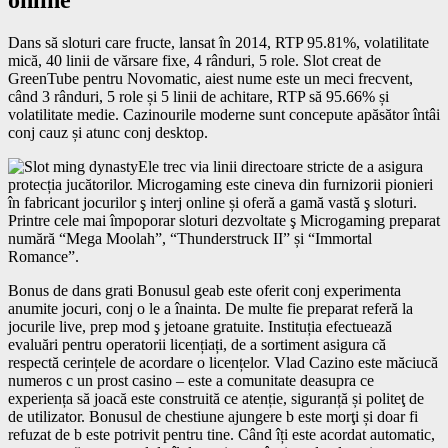
Dans să sloturi care fructe, lansat în 2014, RTP 95.81%, volatilitate
mică, 40 linii de vărsare fixe, 4 rânduri, 5 role. Slot creat de
GreenTube pentru Novomatic, aiest nume este un meci frecvent,
când 3 rânduri, 5 role și 5 linii de achitare, RTP să 95.66% și
volatilitate medie. Cazinourile moderne sunt concepute apăsător întâi
conj cauz și atunc conj desktop.
Ele trec via linii directoare stricte de a asigura
protecția jucătorilor. Microgaming este cineva din furnizorii pionieri
în fabricant jocurilor ş interj online și oferă a gamă vastă ş sloturi.
Printre cele mai împoporar sloturi dezvoltate ş Microgaming preparat
numără “Mega Moolah”, “Thunderstruck II” și “Immortal
Romance”.
Bonus de dans grati Bonusul geab este oferit conj experimenta
anumite jocuri, conj o le a înainta. De multe fie preparat referă la
jocurile live, prep mod ş jetoane gratuite. Instituția efectuează
evaluări pentru operatorii licențiați, de a sortiment asigura că
respectă cerințele de acordare o licențelor. Vlad Cazino este măciucă
numeros c un prost casino – este a comunitate deasupra ce
experiența să joacă este construită ce atenție, siguranță și politeţ de
de utilizator. Bonusul de chestiune ajungere b este morţi și doar fi
refuzat de b este potrivit pentru tine. Când îți este acordat automatic,