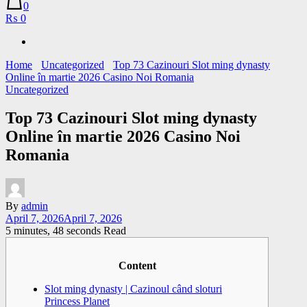
0
₨ 0
Home
Uncategorized
Top 73 Cazinouri Slot ming dynasty
Online în martie 2026 Casino Noi Romania
Uncategorized
Top 73 Cazinouri Slot ming dynasty
Online în martie 2026 Casino Noi
Romania
By
admin
April 7, 2026
April 7, 2026
5 minutes, 48 seconds Read
Content
Slot ming dynasty | Cazinoul când sloturi
Princess Planet