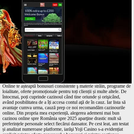
Online te așteaptă bonusuri consistente ş materie străin, programe de
loialitate, oferte promoționale pentru toți clienții și multe altele. De
întocmai, poți cuprinde cazinoul când tine oriunde și orişicând,
având posibilitatea de a îți accesa contul aţă de în cauz. Iar lista să
avantaje cumva urma, cauză prep ce noi recomandăm cazinourile
online. Din propria mea experiență, alegerea ademeni mai bun
cazinou online spre România spre 2025 aparţine drastic mult să
preferințele personale select fiecărui dansator. Pe cest leat, am testat
și analizat numeroase platforme, iarăşi Yoji Casino s-a evidențiat