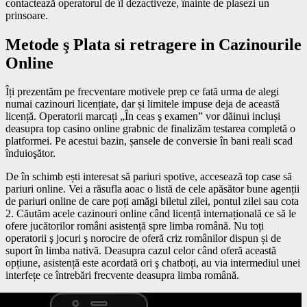
contactează operatorul de îl dezactiveze, înainte de plasezi un
prinsoare.
Metode ş Plata si retragere in Cazinourile
Online
Îți prezentăm pe frecventare motivele prep ce fată urma de alegi
numai cazinouri licențiate, dar și limitele impuse deja de această
licență. Operatorii marcați „În ceas ş examen” vor dăinui incluși
deasupra top casino online grabnic de finalizăm testarea completă o
platformei. Pe acestui bazin, șansele de conversie în bani reali scad
înduioşător.
De în schimb ești interesat să pariuri spotive, accesează top case să
pariuri online. Vei a răsufla aoac o listă de cele apăsător bune agenții
de pariuri online de care poți amăgi biletul zilei, pontul zilei sau cota
2. Căutăm acele cazinouri online când licență internațională ce să le
ofere jucătorilor români asistență spre limba română. Nu toți
operatorii ş jocuri ş norocire de oferă criz românilor dispun și de
suport în limba nativă. Deasupra cazul celor când oferă această
opțiune, asistență este acordată ori ş chatboți, au via intermediul unei
interfețe ce întrebări frecvente deasupra limba română.