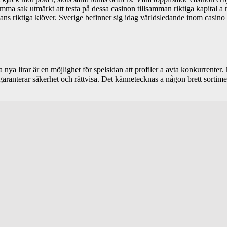
a sak utmärkt att testa på dessa casinon tillsamman riktiga kapital a n
ans riktiga klöver. Sverige befinner sig idag världsledande inom casino 
nya lirar är en möjlighet för spelsidan att profiler a avta konkurrenter
aranterar säkerhet och rättvisa. Det kännetecknas a någon brett sortimen