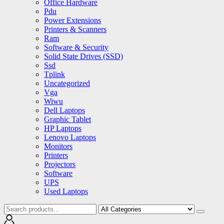
Office Hardware
Pdu
Power Extensions
Printers & Scanners
Ram
Software & Security
Solid State Drives (SSD)
Ssd
Tplink
Uncategorized
Vga
Wiwu
Dell Laptops
Graphic Tablet
HP Laptops
Lenovo Laptops
Monitors
Printers
Projectors
Software
UPS
Used Laptops