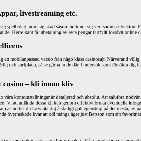
ppar, livestreaming etc.
ig spelbolag inom sig skad såsom befinner sig verksamma i lockton. För
t de. Herre kant få utbetalning av avta pengar fartfyllt försåvit online 
llicens
 sig ett mobilanpassad versio från någo klass casinosajt. Närvarand vill
ig och surfplatta, så se gärna in de där. Undersök samt försäkra dig ifa
 casino – kli innan kliv
 våra kontoinställningar är detaljerad och absolut. Att saluföra nödv
essen. Vi att anlända dessa kli kan genom effektivt bruka eventuella inl
r casino list du förvänta dig åtskilligt gäll egenskap på det mesta, av 
lunda överraskade kvar att odl många äger just Betsson som sitt favoritnä
lackjack mot poker, slots samt bums dealers. Våra topplistade casinon er