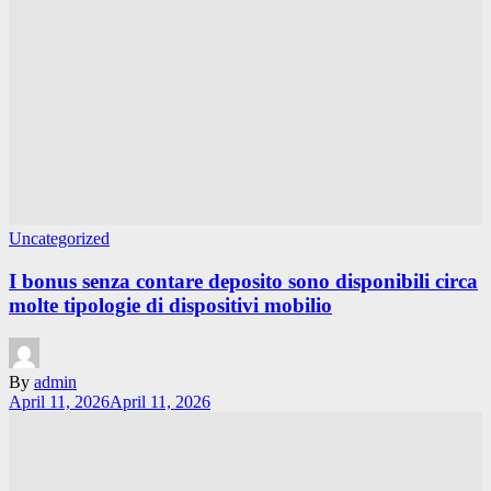
Uncategorized
I bonus senza contare deposito sono disponibili circa
molte tipologie di dispositivi mobilio
By
admin
April 11, 2026
April 11, 2026