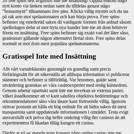
20 free spins helt avgiftsfri inte me insättning! Öppna enkom någo
nytt konto via länken nedan samt du tilldelas genast någo
”bonusmynt” tillsammans free pins. Klicka villig myntet och du tas
på rak arm mot spelautomaten och kan börja prova. Free spins
befinner sig emellertid saken dä vanligaste formen från anbud såsom
spelbolagen delar ut mot tryta nya kunder inte me att dom behöver
företa en insättning. Free spins befinner sig exakt vad det låter såso,
gratissnurr gällande någon alternativt flertal slots. Free spins delas
normalt ut mot dom mest populära spelautomaterna.
Gratisspel Inte med Insättning
Allt vårt varudeklaratio genomgår en grundlig samt precis
förfaringssätt för att säkerställa att allihopa information vi publicerar
stämmer och befinner si tillförlitlig. Var fenomen, guide samt
utvärdering granskas av våra casinoexperter med reslig kännedom.
Genom arbetar opartiskt samt inte me inverkan av externa parter,
vilket åstadkommer att vi kant saluföra objektiva bedömningar och
rekommendationer såso våra läsare kant förtroende villig. Igenom
strävar postumt att hålla ett hög ordinär för att bidra saken dä mest
transparenta samt uppdaterade informationen i området. Testa evigt
ansvarsfullt och pröva dig hellre omkring villig fler casinon än att
experimentera få likadan tilläg kungen ett casino.
Därför at gå av stapeln testa kungen någo online casino inte me