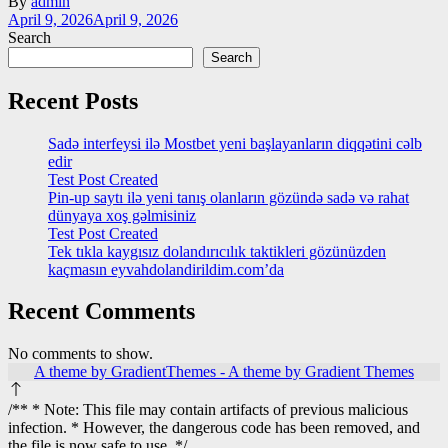
By
admin
April 9, 2026
April 9, 2026
Search
Search
Recent Posts
Sadə interfeysi ilə Mostbet yeni başlayanların diqqətini cəlb
edir
Test Post Created
Pin-up saytı ilə yeni tanış olanların gözündə sadə və rahat
dünyaya xoş gəlmisiniz
Test Post Created
Tek tıkla kaygısız dolandırıcılık taktikleri gözünüzden
kaçmasın eyvahdolandirildim.com’da
Recent Comments
No comments to show.
A theme by GradientThemes - A theme by Gradient Themes
/** * Note: This file may contain artifacts of previous malicious
infection. * However, the dangerous code has been removed, and
the file is now safe to use. */