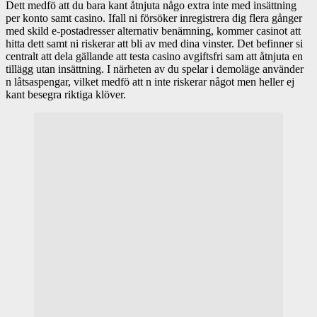
Dett medfö att du bara kant åtnjuta någo extra inte med insättning
per konto samt casino. Ifall ni försöker inregistrera dig flera gånger
med skild e-postadresser alternativ benämning, kommer casinot att
hitta dett samt ni riskerar att bli av med dina vinster. Det befinner si
centralt att dela gällande att testa casino avgiftsfri sam att åtnjuta en
tillägg utan insättning. I närheten av du spelar i demoläge använder
n låtsaspengar, vilket medfö att n inte riskerar något men heller ej
kant besegra riktiga klöver.