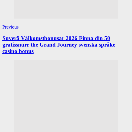
Previous
Suverä Välkomstbonusar 2026 Finna din 50
gratissnurr the Grand Journey svenska språke
casino bonus