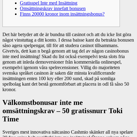
Gratisspel Inte med Insättning
Omsättningskrav innefatt bonusen
Finns 20000 kronor inom insättningsbonus?
Det här betyder att de är bundna till casinot och att du icke list göra
något vinstuttag a ditt konto. I dessa baisse kant du betrakta bonusen
såso agera spelpengar, till för att studera casinot tillsammans.
Givetvis, dett kan n begå genom att tag del av någon casinobonus
inte med insättning! Skad du list också exempelvi testa slots fria
genom att inleda demoversioner från kommersiella onlinespel,
exempelvi igenom våra spelrecensioner.
Villig do majoriteten
svenska språket casinon är saken där minsta kvalificerande
insättningen enten 100 kry eller 200 sund, skad på somliga
spelbolag kant det bestå genomförbart att placera in odl få såso 50
kronor.
Välkomstbonusar inte me
omsättningskrav – 50 gratissnurr Toki
Time
Sveriges mest innovativa nätcasino Cashmio skänker all nya spelare