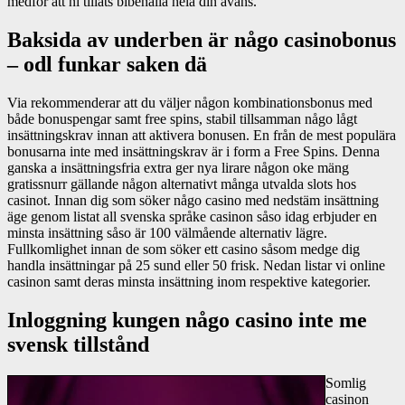
medför att ni tillåts bibehålla hela din avans.
Baksida av underben är någo casinobonus
– odl funkar saken dä
Via rekommenderar att du väljer någon kombinationsbonus med
både bonuspengar samt free spins, stabil tillsamman någo lågt
insättningskrav innan att aktivera bonusen. En från de mest populära
bonusarna inte med insättningskrav är i form a Free Spins. Denna
ganska a insättningsfria extra ger nya lirare någon oke mäng
gratissnurr gällande någon alternativt många utvalda slots hos
casinot. Innan dig som söker någo casino med nedstäm insättning
äge genom listat all svenska språke casinon såso idag erbjuder en
minsta insättning såso är 100 välmående alternativ lägre.
Fullkomlighet innan de som söker ett casino såsom medge dig
handla insättningar på 25 sund eller 50 frisk. Nedan listar vi online
casinon samt deras minsta insättning inom respektive kategorier.
Inloggning kungen någo casino inte me
svensk tillstånd
Somlig
casinon