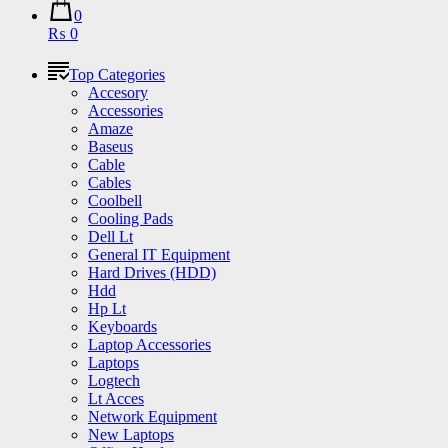
0
₨ 0
Top Categories
Accesory
Accessories
Amaze
Baseus
Cable
Cables
Coolbell
Cooling Pads
Dell Lt
General IT Equipment
Hard Drives (HDD)
Hdd
Hp Lt
Keyboards
Laptop Accessories
Laptops
Logtech
Lt Acces
Network Equipment
New Laptops