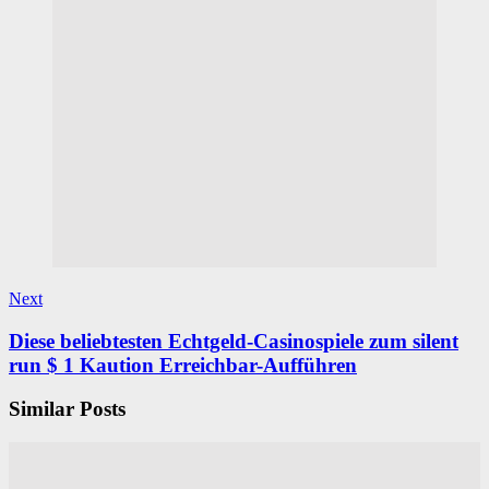
Next
Diese beliebtesten Echtgeld-Casinospiele zum silent
run $ 1 Kaution Erreichbar-Aufführen
Similar Posts