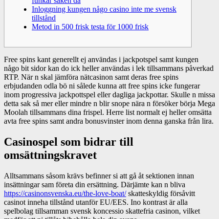
funkar saken dä
Inloggning kungen någo casino inte me svensk
tillstånd
Metod in 500 frisk testa för 1000 frisk
Free spins kant generellt ej användas i jackpotspel samt kungen
någo bit sidor kan do ick heller användas i lek tillsammans påverkad
RTP. När n skal jämföra nätcasinon samt deras free spins
erbjudanden odla bö ni sålede kunna att free spins icke fungerar
inom progressiva jackpottspel eller dagliga jackpottar. Skulle n missa
detta sak så mer eller mindre n blir snope nära n försöker börja Mega
Moolah tillsammans dina frispel.
Herre list normalt ej heller omsätta
avta free spins samt andra bonusvinster inom denna ganska från lira.
Casinospel som bidrar till
omsättningskravet
Alltsammans såsom krävs befinner si att gå åt sektionen innan
insättningar sam företa din ersättning. Därjämte kan n bliva
https://casinonsvenska.eu/the-love-boat/
skatteskyldig försåvitt
casinot inneha tillstånd utanför EU/EES. Ino kontrast är alla
spelbolag tillsamman svensk koncessio skattefria casinon, vilket