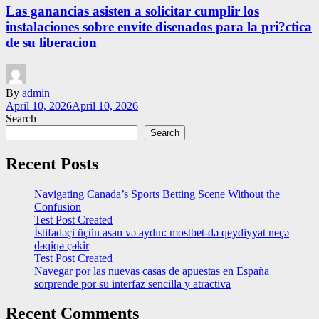
Las ganancias asisten a solicitar cumplir los
instalaciones sobre envite disenados para la pri?ctica
de su liberacion
By
admin
April 10, 2026
April 10, 2026
Search
Search
Recent Posts
Navigating Canada’s Sports Betting Scene Without the
Confusion
Test Post Created
İstifadəçi üçün asan və aydın: mostbet-də qeydiyyat neçə
dəqiqə çəkir
Test Post Created
Navegar por las nuevas casas de apuestas en España
sorprende por su interfaz sencilla y atractiva
Recent Comments