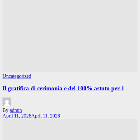
Uncategorized
Il gratifica di cerimonia e del 100% astuto per 1
By
admin
April 11, 2026
April 11, 2026