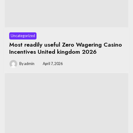
Uncategorized
Most readily useful Zero Wagering Casino
Incentives United kingdom 2026
By
admin
April 7, 2026