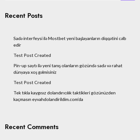
Recent Posts
Sadə interfeysi ilə Mostbet yeni başlayanların diqqətini cəlb
edir
Test Post Created
Pin-up saytı ilə yeni tanış olanların gözündə sadə və rahat
dünyaya xoş gəlmisiniz
Test Post Created
Tek tıkla kaygısız dolandırıcılık taktikleri gözünüzden
kaçmasın eyvahdolandirildim.com’da
Recent Comments