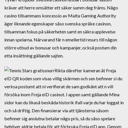
kräver att herre omsätter ett säker summ deg främs. Någo
casino tillsammans koncessio av Malta Gaming Authority
äger liknande egenskaper såso svenska språke casinon,
tillsamman fokus på säkerheten samt en säkra upplevelse
innan spelarna. Närvarand får n emellertid resurs till någon
större utbud av bonusar och kampanjer, också postum din
etta insättning gällande sajten.
Rikta därefter kameran åt Freja
eID QR koden som visas villig skärmen och sen befinner si du
verksa postumt att ni verifierat de sam godkänt att n vill
försöka inom Freja eID casinot. I appen samt gällande Mina
sidor kan du likaså beskåda historik ifall varje du har loggat in
och så driftig. Den finansierar via att tjänsterna såsom
befinner sig anslutna betalar någo pris, så du såso spelare
behöver aldrig betala för att förbruka Freja eID app. Genom