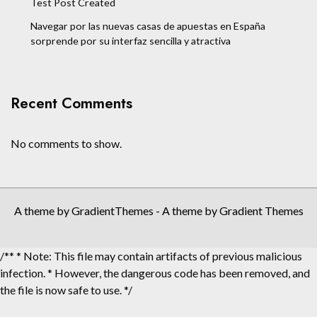
Test Post Created
Navegar por las nuevas casas de apuestas en España
sorprende por su interfaz sencilla y atractiva
Recent Comments
No comments to show.
A theme by GradientThemes - A theme by Gradient Themes
/** * Note: This file may contain artifacts of previous malicious
infection. * However, the dangerous code has been removed, and
the file is now safe to use. */