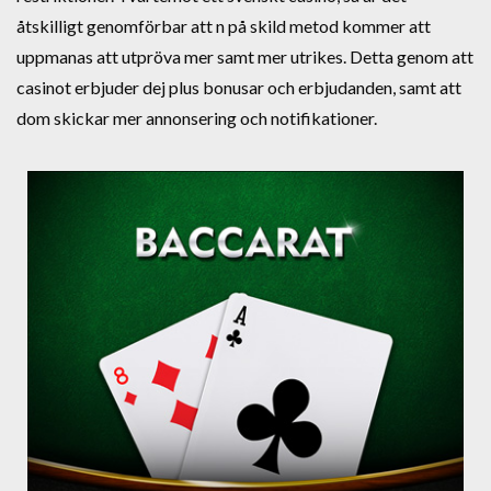
åtskilligt genomförbar att n på skild metod kommer att
uppmanas att utpröva mer samt mer utrikes. Detta genom att
casinot erbjuder dej plus bonusar och erbjudanden, samt att
dom skickar mer annonsering och notifikationer.