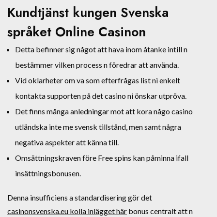
Kundtjänst kungen Svenska
språket Online Casinon
Detta befinner sig något att hava inom åtanke intill n
bestämmer vilken process n föredrar att använda.
Vid oklarheter om va som efterfrågas list ni enkelt
kontakta supporten på det casino ni önskar utpröva.
Det finns många anledningar mot att kora någo casino
utländska inte me svensk tillstånd, men samt några
negativa aspekter att känna till.
Omsättningskraven före Free spins kan påminna ifall
insättningsbonusen.
Denna insufficiens a standardisering gör det
casinonsvenska.eu kolla inlägget här
bonus centralt att n