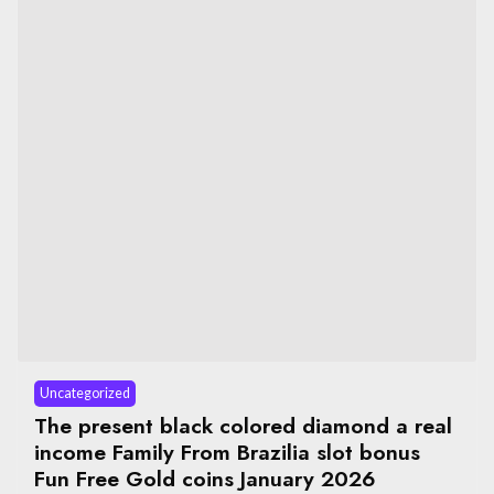
Uncategorized
The present black colored diamond a real
income Family From Brazilia slot bonus
Fun Free Gold coins January 2026