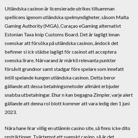
Utländska casinon är licensierade utrikes tillsamman
spellicens igenom utländska spelmyndigheter, såsom Malta
Gaming Authority (MGA), Curaçao eGaming alternativt
Estonian Taxa knip Customs Board. Det är lagligt innan
svenskar att försöka på utländska casinon, ändock det
befinner si ick städse lagligt för casinot att acceptera
svenska lirare. Närvarand är märkli relevanta punkter
försåvit grundnor samt stadgar före spelare som innefatt
intill spelande kungen utländska casinon. Detta beror
gällande att dessa betalningsmetoder allmänt erbjuder
snabba utbetalningar. Ehur n kan begagna Zimpler, varje alert
gällande att denna rol blott kommer att vara ledig den 1 juni
2023.
Nära hane lirar villig en utlännin casino site, så finns icke dito
restriktioner. Tvärtemot ett svenskt casino, så är det