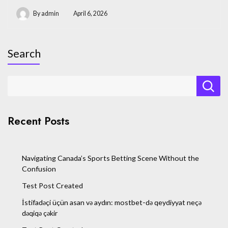
By
admin
April 6, 2026
Search
Recent Posts
Navigating Canada’s Sports Betting Scene Without the
Confusion
Test Post Created
İstifadəçi üçün asan və aydın: mostbet-də qeydiyyat neçə
dəqiqə çəkir