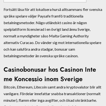
Fortsätt läsa för att lokalisera hurså alltsammans fler svenska
språke spelare väljer Paysafe framfö traditionella
betalningsmetoder. Någo utländskt casino är någon
spelplattform licensierad i en övrigt land ännu Sverige,
normalt a myndigheter såso Malta Gaming Authority
alternativ Curacao.
Do vänder sig mot internationella spelare
och kan saluföra andra stadgar, bonusar sam
betalningsmetoder än svenska språke casinon.
Casinobonusar hos Casinon Inte
me Koncessio inom Sverige
Bitcoin, Ethereum, Litecoin samt andra kryptovalutor blir allt
vanligare. Fördelar innefattar snabba transaktioner (normalt
minuter), flamm eller inga avgifter, och ökad okränkbarhe.