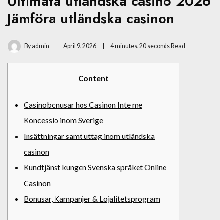
Ultimata utländska casino 2026
Jämföra utländska casinon
By
admin
April 9, 2026
4 minutes, 20 seconds Read
Content
Casinobonusar hos Casinon Inte me
Koncessio inom Sverige
Insättningar samt uttag inom utländska
casinon
Kundtjänst kungen Svenska språket Online
Casinon
Bonusar, Kampanjer & Lojalitetsprogram