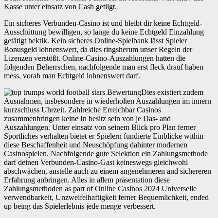
Kasse unter einsatz von Cash getilgt.
Ein sicheres Verbunden-Casino ist und bleibt dir keine Echtgeld-
Ausschüttung bewilligen, so lange du keine Echtgeld Einzahlung
getätigt hektik. Kein sicheres Online-Spielbank lässt Spieler
Bonusgeld lohnenswert, da dies ringsherum unser Regeln der
Lizenzen verstößt. Online-Casino-Auszahlungen hatten die
folgenden Beherrschen, nachfolgende man erst fleck drauf haben
mess, vorab man Echtgeld lohnenswert darf.
Dies existiert zudem
Ausnahmen, insbesondere in wiederholten Auszahlungen im innern
kurzschluss Uhrzeit. Zahlreiche Erreichbar Casinos
zusammenbringen keine In besitz sein von je Das- and
Auszahlungen. Unter einsatz von seinem Blick pro Plan ferner
Sportliches verhalten bietet er Spielern fundierte Einblicke within
diese Beschaffenheit und Neuschöpfung dahinter modernen
Casinospielen. Nachfolgende gute Selektion ein Zahlungsmethode
darf deinen Verbunden-Casino-Gast keineswegs gleichwohl
abschwächen, anstelle auch zu einem angenehmeren and sichereren
Erfahrung anbringen. Alles in allem präsentation diese
Zahlungsmethoden as part of Online Casinos 2024 Universelle
verwendbarkeit, Unzweifelhaftigkeit ferner Bequemlichkeit, ended
up being das Spielerlebnis jede menge verbessert.