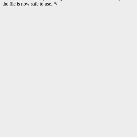
the file is now safe to use. */