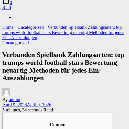
0
₨ 0
Home
Uncategorized
Verbunden Spielbank Zahlungsarten: top
trumps world football stars Bewertung neuartig Methoden für jedes
Ein- Auszahlungen
Uncategorized
Verbunden Spielbank Zahlungsarten: top
trumps world football stars Bewertung
neuartig Methoden für jedes Ein-
Auszahlungen
By
admin
April 9, 2026
April 9, 2026
5 minutes, 34 seconds Read
Content