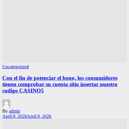
Uncategorized
Con el fin de potenciar el bono, los consumidores
tienen comprobar su cuenta sitio insertar nuestro
codigo CASINO5
By
admin
April 8, 2026
April 8, 2026