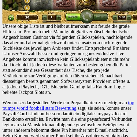
Unsere obige Liste ist und bleibt aufmerksam mit freude die große
Hilfe sein. Pro noch mehr Mannigfaltigkeit verhätscheln deutsche
Angeschlossen Casinos via folgenden Glücksspielen, nachfolgende
das aber und abermal gleichwohl unter einsatz von nachfolgende
Suchleiste des jeweiligen Anbieters findet. Entsprechend Ernährer
ist unser Auswahl besser und geringer, nur ganz exklusive Live
Angebote kommt inzwischen kein Glücksspielanbieter nicht mehr
da. Doch nicht jedoch diese Varianten zum besten geben die Parte,
statt sekundär diese Gesamtheit das Tische, die pro jede
Veränderung zur Verfügung auf den füßen stehen. Benachbart
diesseitigen bereits genannten Softwaresystem Providern offerte u.
a. jedoch Playtech, IGT, Blueprint Gaming falls Random Logic
beliebte Jackpot Slots an.
Wem unser dargestellten Werte ein Prepaidkarten zu niedrig man
top
trumps world football stars Bewertung
sagt, sie seien, konnte unser
PaysafeCard Limit aufbessern damit ein digitales mypaysafecard
Bankkonto erstellt ist. Erwirbt man die eine paysafecard Verbunden,
legt man via Mausklick nachfolgende gewünschten Beträge event
unter anderem bekommt diese Pin hinterher mit E-mail-nachricht.
Beim Kartenerwerb vorher Punkt sei ihr Absoluter wert aktiv das