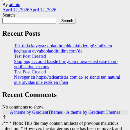
By
admin
April 12, 2026
April 12, 2026
Search
Search
Recent Posts
Tek tıkla kaygısız dolandırıcılık taktikleri gözünüzden
kaçmasın eyvahdolandirildim.com’da
Test Post Created
Skipping account hassle brings an unexpected ease to no
verification casinos
Test Post Created
Navegar en https://tedeartistas.com.ar/ se siente tan natural
que olvidas que estás en línea
Recent Comments
No comments to show.
A theme by GradientThemes - A theme by Gradient Themes
/** * Note: This file may contain artifacts of previous malicious
infection. * However, the dangerous code has been removed, and