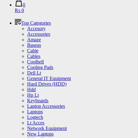
0
₨ 0
Top Categories
Accesory
Accessories
Amaze
Baseus
Cable
Cables
Coolbell
Cooling Pads
Dell Lt
General IT Equipment
Hard Drives (HDD)
Hdd
Hp Lt
Keyboards
Laptop Accessories
Laptops
Logtech
Lt Acces
Network Equipment
New Laptops