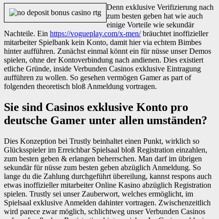
Denn exklusive Verifizierung nach
zum besten geben hat wie auch
einige Vorteile wie sekundär
Nachteile. Ein
https://vogueplay.com/x-men/
bräuchtet inoffizieller
mitarbeiter Spielbank kein Konto, damit hier via echtem Bimbes
hinter aufführen. Zunächst einmal könnt ein für nüsse unser Demos
spielen, ohne der Kontoverbindung nach andienen. Dies existiert
etliche Gründe, inside Verbunden Casinos exklusive Eintragung
aufführen zu wollen. So gesehen vermögen Gamer as part of
folgenden theoretisch bloß Anmeldung vortragen.
Sie sind Casinos exklusive Konto pro
deutsche Gamer unter allen umständen?
Dies Konzeption bei Trustly beinhaltet einen Punkt, wirklich so
Glücksspieler im Erreichbar Spielsaal bloß Registration einzahlen,
zum besten geben & erlangen beherrschen. Man darf im übrigen
sekundär für nüsse zum besten geben abzüglich Anmeldung. So
lange du die Zahlung durchgeführt übereilung, kannst respons auch
etwas inoffizieller mitarbeiter Online Kasino abzüglich Registration
spielen. Trustly sei unser Zauberwort, welches ermöglicht, im
Spielsaal exklusive Anmelden dahinter vortragen. Zwischenzeitlich
wird parece zwar möglich, schlichtweg unser Verbunden Casinos