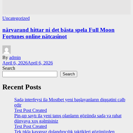
Uncategorized
närvarand hittar ni det bästa spela Full Moon
Fortunes online nätcasinot
By
admin
April 6, 2026
April 6, 2026
Search
Search
Recent Posts
Sadə interfeysi ilə Mostbet yeni başlayanların diqqətini cəlb
edir
Test Post Created
Pin-up saytı ilə yeni tanış olanların gözündə sadə və rahat
dünyaya xoş gəlmisiniz
Test Post Created
Tek tıkla kaygısız dolandırıcılık taktikleri gözünüzden