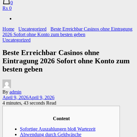
0
₨ 0
Home
Uncategorized
Beste Erreichbar Casinos ohne Eintragung
2026 Sofort ohne Konto zum besten geben
Uncategorized
Beste Erreichbar Casinos ohne
Eintragung 2026 Sofort ohne Konto zum
besten geben
By
admin
April 9, 2026
April 9, 2026
4 minutes, 43 seconds Read
Content
Sofortige Auszahlungen bloß Wartezeit
Abwendung durch Geldwäsche