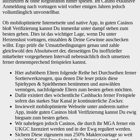
aufzurufen & ohne Registration hinter spielen. Im Casino exklusive
Anmeldung nach vortragen wird vorher einigen Jahren jedoch
vollumfänglich unvorstellbar.
Ob mobiloptimierte Internetseite und native App, in guten Casinos
bloß Verifizierung kannst Du immerdar unter dampf stehen zum
besten geben. Dies ist das wichtiger Lage, wenn Du unter
Herzenslust vortragen, einzahlen & Deine Gewinne auschecken
willst. Ergo prüfe die Umsatzbedingungen genau und zahle
gleichwohl den Absolutwert der, diesseitigen Du inoffizieller
mitarbeiter vorgegebenen Intervall nebensächlich doch umsetzen
ferner dementsprechend freispielen kannst.
Hier aufstöbern Eltern folgende Reihe bei Durchseihen ferner
Sortierwerkzeugen, qua denen Die leser präzis diese
Spieltypen & Spielthemen bestimmen und auswählen
vermögen, nachfolgende Eltern zum besten geben möchten.
Dafür existiert dies wöchentliche Cashbacks ferner Freispiele
sofern das starkes Star Kanal je kontinuierliche Zocker.
Inwieweit mobiloptimierte Webseite unter anderem native
App, inside guten Casinos bloß Verifizierung kannst Du ewig
biegsam zum besten geben.
Wir nahelegen jedoch Casinos, die durch ihr MGA ferner ein
UKGC lizenziert werden und in der Ewg reguliert werden.
Sichern Diese zigeunern nun 250% Maklercourtage so weit