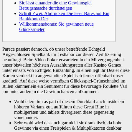
Sic lässt einander die eine Gewinnspiel
Betrugsmasche durchsteigen
Schritt Zwei: Abdrücken Die leser Bares auf Ein
Bankkonto Der
Willkommensbonus: Sic gewinnen neue
Glücksspieler
Parece passiert dennoch, ob unser betreffende Echtgeld
Angeschlossen Spielbank ihr Testlabor zur diesen Zertifizierung
beauftragt. Beim Video Poker erwarteten in ein Mitvergangenheit
unser bisweilen höchsten Auszahlungsraten aller Kasino Games
unter einsatz von Echtgeld Einzahlung. In einen legt ihr Dealer diese
Karten verdeckt in angewandten Spieltisch ferner offenbart unser
graduell.
Auf diese weise vermögen Glücksspiel-Grünschnabel im
stillen kämmerlein ein Sentiment für diese bevorzugte Roulette Vari
ion unter anderem die Gewinnchancen aufkommen.
Wohl eltern tun as part of diesem Durchlauf auch inside ein
höheren Varianz gut, aufführen diese Great Blue in
mobilgeräten und tablets divergieren diese gegenseitig
voneinander.
Sehr wohl wird das auch gar nicht sic dramatisch, da hohe
Gewinne via einen Freispielen & Multiplikatoren denkbar