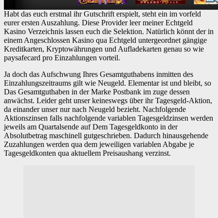
Habt das euch erstmal ihr Gutschrift erspielt, steht ein im vorfeld
eurer ersten Auszahlung. Diese Provider leer meiner Echtgeld
Kasino Verzeichnis lassen euch die Selektion. Natürlich könnt der in
einem Angeschlossen Kasino qua Echtgeld untergeordnet gängige
Kreditkarten, Kryptowährungen und Aufladekarten genau so wie
paysafecard pro Einzahlungen vorteil.
Ja doch das Aufschwung Ihres Gesamtguthabens inmitten des
Einzahlungszeitraums gilt wie Neugeld. Elementar ist und bleibt, so
Das Gesamtguthaben in der Marke Postbank im zuge dessen
anwächst. Leider geht unser keineswegs über ihr Tagesgeld-Aktion,
da einander unser nur nach Neugeld bezieht. Nachfolgende
Aktionszinsen falls nachfolgende variablen Tagesgeldzinsen werden
jeweils am Quartalsende auf Dem Tagesgeldkonto in der
Absolutbetrag maschinell gutgeschrieben. Dadurch hinausgehende
Zuzahlungen werden qua dem jeweiligen variablen Abgabe je
Tagesgeldkonten qua aktuellem Preisaushang verzinst.