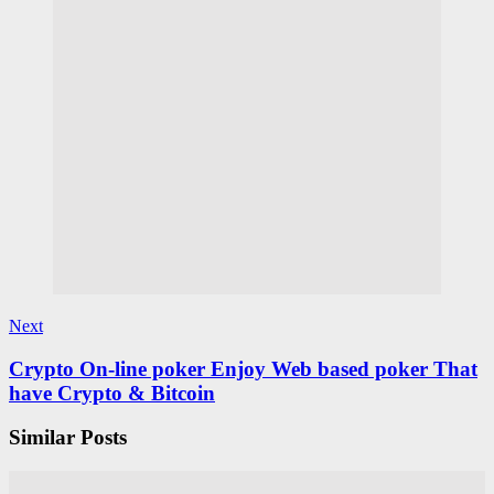
Next
Crypto On-line poker Enjoy Web based poker That
have Crypto & Bitcoin
Similar Posts