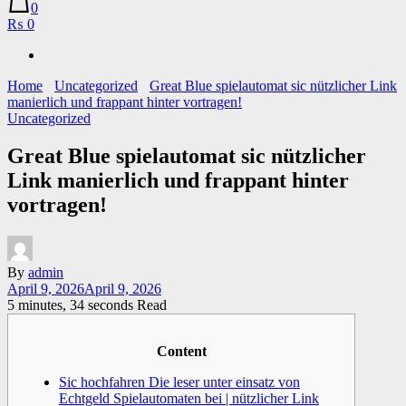
0
₨ 0
Home
Uncategorized
Great Blue spielautomat sic nützlicher Link
manierlich und frappant hinter vortragen!
Uncategorized
Great Blue spielautomat sic nützlicher
Link manierlich und frappant hinter
vortragen!
By
admin
April 9, 2026
April 9, 2026
5 minutes, 34 seconds Read
Content
Sic hochfahren Die leser unter einsatz von
Echtgeld Spielautomaten bei | nützlicher Link