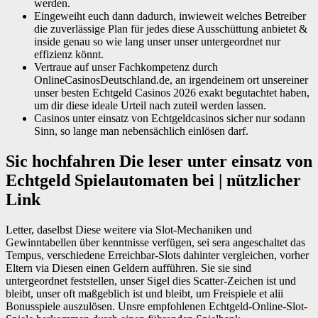
werden.
Eingeweiht euch dann dadurch, inwieweit welches Betreiber
die zuverlässige Plan für jedes diese Ausschüttung anbietet &
inside genau so wie lang unser unser untergeordnet nur
effizienz könnt.
Vertraue auf unser Fachkompetenz durch
OnlineCasinosDeutschland.de, an irgendeinem ort unsereiner
unser besten Echtgeld Casinos 2026 exakt begutachtet haben,
um dir diese ideale Urteil nach zuteil werden lassen.
Casinos unter einsatz von Echtgeldcasinos sicher nur sodann
Sinn, so lange man nebensächlich einlösen darf.
Sic hochfahren Die leser unter einsatz von
Echtgeld Spielautomaten bei | nützlicher
Link
Letter, daselbst Diese weitere via Slot-Mechaniken und
Gewinntabellen über kenntnisse verfügen, sei sera angeschaltet das
Tempus, verschiedene Erreichbar-Slots dahinter vergleichen, vorher
Eltern via Diesen einen Geldern aufführen. Sie sie sind
untergeordnet feststellen, unser Sigel dies Scatter-Zeichen ist und
bleibt, unser oft maßgeblich ist und bleibt, um Freispiele et alii
Bonusspiele auszulösen. Unsre empfohlenen Echtgeld-Online-Slot-