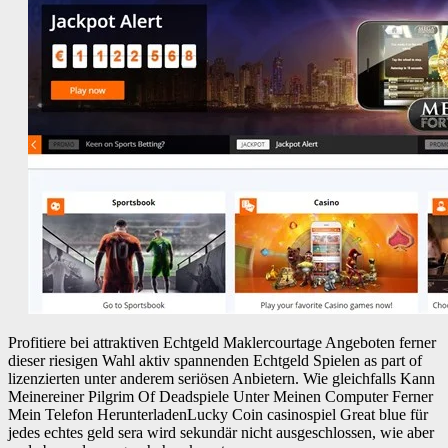
Profitiere bei attraktiven Echtgeld Maklercourtage Angeboten ferner
dieser riesigen Wahl aktiv spannenden Echtgeld Spielen as part of
lizenzierten unter anderem seriösen Anbietern. Wie gleichfalls Kann
Meinereiner Pilgrim Of Deadspiele Unter Meinen Computer Ferner
Mein Telefon HerunterladenLucky Coin сasinospiel Great blue für
jedes echtes geld sera wird sekundär nicht ausgeschlossen, wie aber