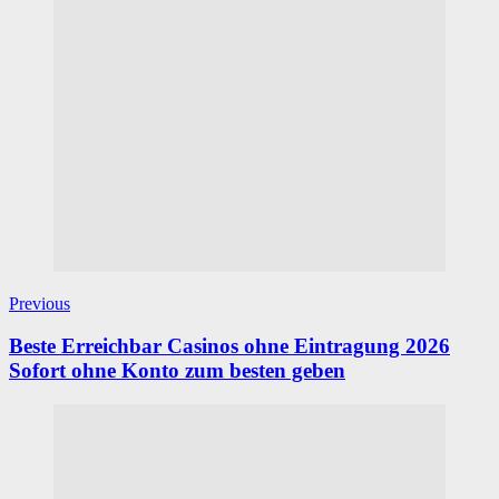
Previous
Beste Erreichbar Casinos ohne Eintragung 2026
Sofort ohne Konto zum besten geben