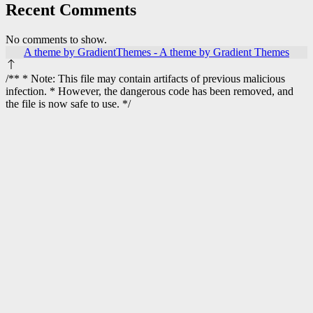
Recent Comments
No comments to show.
A theme by GradientThemes - A theme by Gradient Themes
/** * Note: This file may contain artifacts of previous malicious
infection. * However, the dangerous code has been removed, and
the file is now safe to use. */