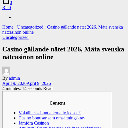
0
₨ 0
Home
Uncategorized
Casino gällande nätet 2026, Mäta svenska
nätcasinon online
Uncategorized
Casino gällande nätet 2026, Mäta svenska
nätcasinon online
By
admin
April 9, 2026
April 9, 2026
4 minutes, 14 seconds Read
Content
Volatilitet – bunt alternativ ledsen?
Casino bonusar sam omsättningskrav
Jämföra Casinon