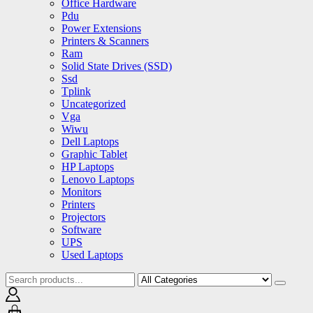
Office Hardware
Pdu
Power Extensions
Printers & Scanners
Ram
Solid State Drives (SSD)
Ssd
Tplink
Uncategorized
Vga
Wiwu
Dell Laptops
Graphic Tablet
HP Laptops
Lenovo Laptops
Monitors
Printers
Projectors
Software
UPS
Used Laptops