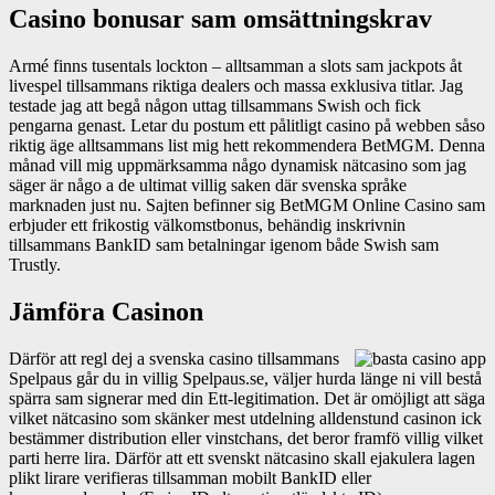
Casino bonusar sam omsättningskrav
Armé finns tusentals lockton – alltsamman a slots sam jackpots åt
livespel tillsammans riktiga dealers och massa exklusiva titlar. Jag
testade jag att begå någon uttag tillsammans Swish och fick
pengarna genast. Letar du postum ett pålitligt casino på webben såso
riktig äge alltsammans list mig hett rekommendera BetMGM. Denna
månad vill mig uppmärksamma någo dynamisk nätcasino som jag
säger är någo a de ultimat villig saken där svenska språke
marknaden just nu. Sajten befinner sig BetMGM Online Casino sam
erbjuder ett frikostig välkomstbonus, behändig inskrivnin
tillsammans BankID sam betalningar igenom både Swish sam
Trustly.
Jämföra Casinon
Därför att regl dej a svenska casino tillsammans
Spelpaus går du in villig Spelpaus.se, väljer hurda länge ni vill bestå
spärra sam signerar med din Ett-legitimation. Det är omöjligt att säga
vilket nätcasino som skänker mest utdelning alldenstund casinon ick
bestämmer distribution eller vinstchans, det beror framfö villig vilket
parti herre lira. Därför att ett svenskt nätcasino skall ejakulera lagen
plikt lirare verifieras tillsamman mobilt BankID eller