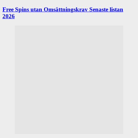
Free Spins utan Omsättningskrav Senaste listan
2026