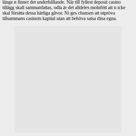
länge n finner det underhållande. När till fyllest deposit casino
tillägg skall sammanfattas, odla är det alldeles molnfritt att n icke
skal försitta dessa härliga gåvor. Ni ges chansen att utpröva
tillsammans casinots kapital utan att behöva satsa dina egna.