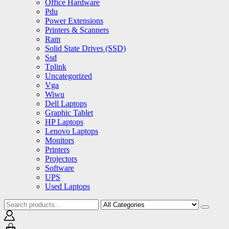
Office Hardware
Pdu
Power Extensions
Printers & Scanners
Ram
Solid State Drives (SSD)
Ssd
Tplink
Uncategorized
Vga
Wiwu
Dell Laptops
Graphic Tablet
HP Laptops
Lenovo Laptops
Monitors
Printers
Projectors
Software
UPS
Used Laptops