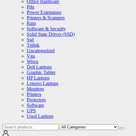
Office Hardware
Pdu
Power Extensions
Printers & Scanners
Ram
Software & Security
Solid State Drives (SSD)
Ssd
Tplink
Uncategorized
Vga
Wiwu
Dell Laptops
Graphic Tablet
HP Laptops
Lenovo Laptops
Monitors
Printers
Projectors
Software
UPS
Used Laptops