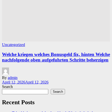
Uncategorized
Welche kriegen welches Bonusgeld fix, hinten Welche
nachfolgende oben aufgefuhrten Schritte beherzigen
By
admin
April 12, 2026
April 12, 2026
Search
Search
Recent Posts